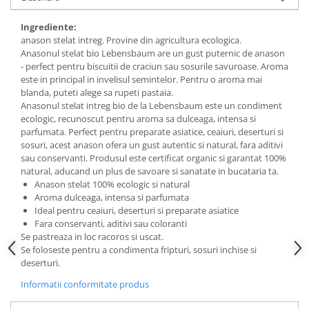
Budinca bio
Ingrediente:
Indulcitori bio
anason stelat intreg. Provine din agricultura ecologica.
Anasonul stelat bio Lebensbaum are un gust puternic de anason
Inghetata bio si decoratiuni
- perfect pentru biscuitii de craciun sau sosurile savuroase. Aroma
Ingrediente bio pentru copt
este in principal in invelisul semintelor. Pentru o aroma mai
Masline bio si antipasti
blanda, puteti alege sa rupeti pastaia.
Anasonul stelat intreg bio de la Lebensbaum este un condiment
Antipasti bio
ecologic, recunoscut pentru aroma sa dulceaga, intensa si
Masline bio
parfumata. Perfect pentru preparate asiatice, ceaiuri, deserturi si
sosuri, acest anason ofera un gust autentic si natural, fara aditivi
Pesto bio
sau conservanti. Produsul este certificat organic si garantat 100%
Musli si terci
natural, aducand un plus de savoare si sanatate in bucataria ta.
Anason stelat 100% ecologic si natural
Fulgi din cereale bio
Aroma dulceaga, intensa si parfumata
Musli bio
Ideal pentru ceaiuri, deserturi si preparate asiatice
Fara conservanti, aditivi sau coloranti
Terci bio
Se pastreaza in loc racoros si uscat.
Orez bio si leguminoase
Se foloseste pentru a condimenta fripturi, sosuri inchise si
deserturi.
Legume bio
Legume bio in conserva
Informatii conformitate produs
Orez bio