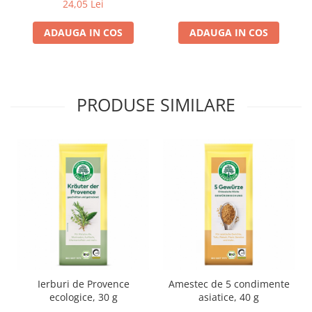
24,05 Lei
Lapte bio si bauturi vegetale
ADAUGA IN COS
ADAUGA IN COS
Sirop bio
Sucuri din fructe si legume bio
Superalimente
Pudre proteice bio
PRODUSE SIMILARE
Superalimente bio
Uleiuri, grasimi si otet
Grasimi bio
Otet bio
Ulei bio
Ulei de masline bio
Uleiuri esentiale alimentare bio
Uleiuri Oxyguard
Ierburi de Provence
Amestec de 5 condimente
ecologice, 30 g
asiatice, 40 g