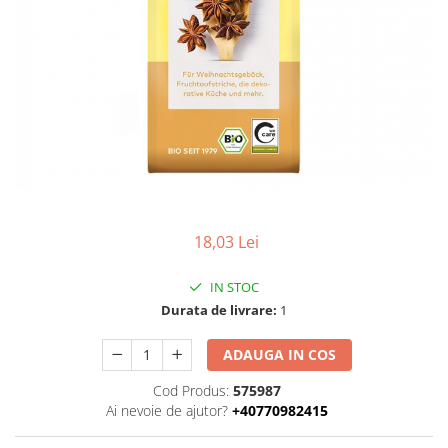
Uleiuri esentiale bio
Faina bio si gris
Mixuri bio si blaturi
Paine bio
Ciocolata, cacao si cafea
Cacao bio
Cafea bio
Cafea bio din cereale
Ciocolata bio
Condimente si supe bio
18,03 Lei
Condimente bio
Maioneza bio
IN STOC
Mancare asiatica bio
Durata de livrare:
1
Mustar bio
ADAUGA IN COS
Sare si mixuri de sare
Supa bio
Cod Produs:
575987
Ai nevoie de ajutor?
+40770982415
Dulceata si creme bio
Compoturi bio