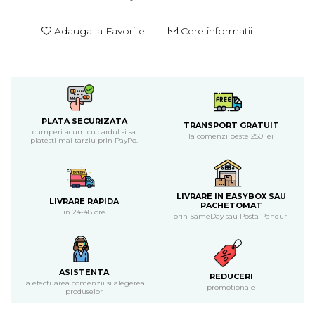
Piure bio din fructe
Adauga la Favorite
Cere informatii
Dulciuri si batoane bio
Batoane bio cu fructe
Biscuiti si napolitane bio
Bomboane bio
Dulciuri bio
Guma de mestecat bio
PLATA SECURIZATA
TRANSPORT GRATUIT
cumperi acum cu cardul si sa
la comenzi peste 250 lei
Jeleuri bio
platesti mai tarziu prin PayPo.
Sticksuri, chipsuri si covrigei
Fructe, nuci, alune si seminte
Fructe bio uscate
LIVRARE IN EASYBOX SAU
LIVRARE RAPIDA
PACHETOMAT
Nuci si alune bio
in 24-48 ore
prin SameDay sau Posta Panduri
Seminte bio din plante oleaginoase
Seminte bio pentru germinat
Ingrediente patiserie bio
ASISTENTA
REDUCERI
Budinca bio
la efectuarea comenzii si alegerea
promotionale
produselor
Indulcitori bio