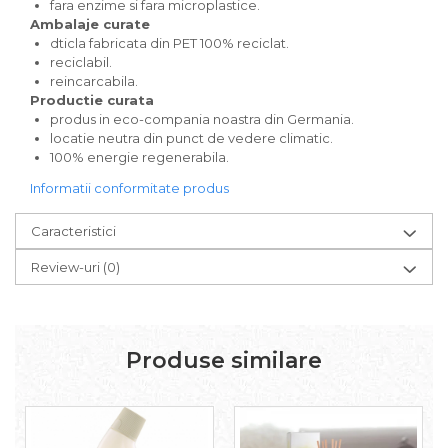
Pudre proteice bio
fara enzime si fara microplastice.
Ambalaje curate
Superalimente bio
dticla fabricata din PET 100% reciclat.
Uleiuri, grasimi si otet
reciclabil.
Grasimi bio
reincarcabila.
Productie curata
Otet bio
produs in eco-compania noastra din Germania.
Ulei bio
locatie neutra din punct de vedere climatic.
Ulei de masline bio
100% energie regenerabila.
Uleiuri esentiale alimentare bio
Informatii conformitate produs
Uleiuri Oxyguard
Caracteristici
Review-uri
(0)
Produse similare