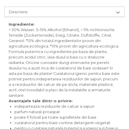
Inghetata bio si decoratiuni
Ingrediente bio pentru copt
Descriere
Masline bio si antipasti
Antipasti bio
Ingrediente:
> 30% Wasser, 5–15% Alkohol (Ethanol), < 5% nichtionische
Masline bio
Tenside (Zuckertenside), Essig, Citrate, Duftstoffe, Citral,
Pesto bio
Geraniol. *13% din totalul ingredientelor provin din
Musli si terci
agricultura ecologica. *13% provin din agricultura ecologica.
Formula puternica cu ingrediente pe baza de plante,
Fulgi din cereale bio
precum acidul citric, lasa dusul si baia cu o stralucire
Musli bio
radianta. Oricine cunoaste dungi enervante pe peretii
Terci bio
dusului nu a auzit inca de curatatorul de baie sodasan! Si
asta pe baza de plante! Curatatorul igienic pentru baie este
Orez bio si leguminoase
potrivit pentru indepartarea reziduurilor de sapun, precum
Legume bio
si a reziduurilor de calcar de pe sticla, materiale plastice,
Legume bio in conserva
acril, otel inoxidabil si placi de la instalatiile si armaturile
sanitare.
Orez bio
Avantajele tale dintr-o privire:
Paste si fidea
indeparteaza reziduurile de calcar si sapun
parfum natural-proaspat
Paste bio din emmer
poate fi folosit pe toate suprafetele din baie
Paste bio din grau
curatatorul pentru baie contine detergenti vegetali
Paste bio din spelta
pentru o curatare naturala puternica si igienica in baie si