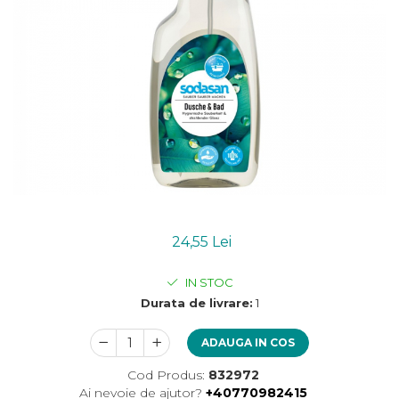
Uleiuri esentiale bio
Mixuri bio si blaturi
Paine bio
Ciocolata, cacao si cafea
Cacao bio
Cafea bio
Cafea bio din cereale
Ciocolata bio
Condimente si supe bio
Condimente bio
Maioneza bio
Mancare asiatica bio
24,55 Lei
Mustar bio
IN STOC
Sare si mixuri de sare
Durata de livrare:
1
Supa bio
Dulceata si creme bio
ADAUGA IN COS
Compoturi bio
Cod Produs:
832972
Creme bio din nuci si alune
Ai nevoie de ajutor?
+40770982415
Gemuri si dulceata bio