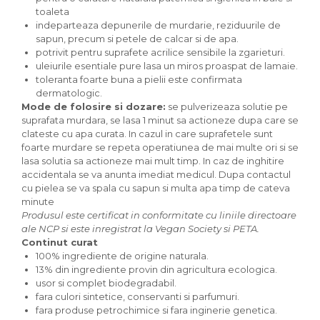
Paste bio fara gluten
toaleta
indeparteaza depunerile de murdarie, reziduurile de
Paste bio integrale
sapun, precum si petele de calcar si de apa.
Paste bio pentru copii
potrivit pentru suprafete acrilice sensibile la zgarieturi.
Paste fainoase bio
uleiurile esentiale pure lasa un miros proaspat de lamaie.
Pateu, sosuri si conserve
toleranta foarte buna a pielii este confirmata
dermatologic.
Conserve de peste bio
Mode de folosire si dozare:
se pulverizeaza solutie pe
Crenvursti si pateu din carne bio
suprafata murdara, se lasa 1 minut sa actioneze dupa care se
clateste cu apa curata. In cazul in care suprafetele sunt
Pateu bio si creme vegetale
foarte murdare se repeta operatiunea de mai multe ori si se
Sosuri bio
lasa solutia sa actioneze mai mult timp. In caz de inghitire
Produse din tomate
accidentala se va anunta imediat medicul. Dupa contactul
cu pielea se va spala cu sapun si multa apa timp de cateva
Ketchup bio
minute
Sosuri bio din tomate
Produsul este certificat in conformitate cu liniile directoare
Sucuri si bauturi bio
ale NCP si este inregistrat la Vegan Society si PETA.
Continut curat
Lapte bio si bauturi vegetale
100% ingrediente de origine naturala.
Sirop bio
13% din ingrediente provin din agricultura ecologica.
Sucuri din fructe si legume bio
usor si complet biodegradabil.
fara culori sintetice, conservanti si parfumuri.
Superalimente
fara produse petrochimice si fara inginerie genetica.