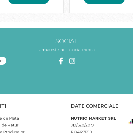
SOCIAL
Urmareste-ne in social media
NTI
DATE COMERCIALE
 de Plata
NUTRIO MARKET SRL
a de Retur
J19/520/2019
ia Produselor
RO41271210