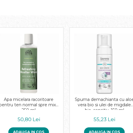
Apa micelara racoritoare
Spuma demachianta cu alo
pentru ten normal spre mixt,
vera bio si ulei de migdale
250 ml
bio, sensitiv, 150 ml
50,80 Lei
55,23 Lei
ADAUGA IN COS
ADAUGA IN COS