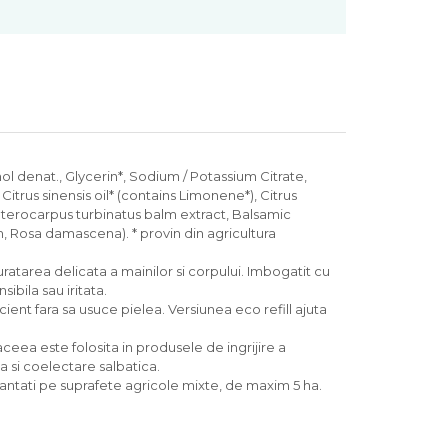
l denat., Glycerin*, Sodium / Potassium Citrate,
 Citrus sinensis oil* (contains Limonene*), Citrus
Dipterocarpus turbinatus balm extract, Balsamic
, Rosa damascena). * provin din agricultura
ratarea delicata a mainilor si corpului. Imbogatit cu
ibila sau iritata.
ient fara sa usuce pielea. Versiunea eco refill ajuta
eea este folosita in produsele de ingrijire a
ca si coelectare salbatica.
antati pe suprafete agricole mixte, de maxim 5 ha.