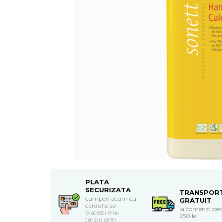
Uleiuri esentiale bio
Mixuri bio si blaturi
Paine bio
Ciocolata, cacao si cafea
Cacao bio
Cafea bio
Cafea bio din cereale
Ciocolata bio
Condimente si supe bio
Condimente bio
Maioneza bio
Mancare asiatica bio
Mustar bio
Sare si mixuri de sare
Supa bio
Dulceata si creme bio
PLATA
SECURIZATA
TRANSPOR
Compoturi bio
cumperi acum cu
GRATUIT
cardul si sa
Creme bio din nuci si alune
la comenzi pes
platesti mai
250 lei
tarziu prin
Gemuri si dulceata bio