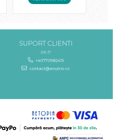
SUPORT CLIENTI
09-17
+40770982415
contact@enutrio.ro