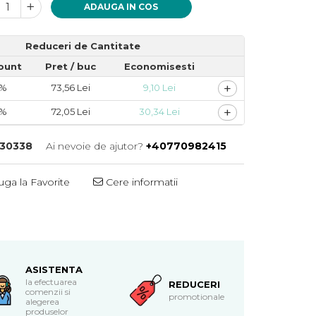
ADAUGA IN COS
Reduceri de Cantitate
ount
Pret
/ buc
Economisesti
+
3%
73,56 Lei
9,10 Lei
+
5%
72,05 Lei
30,34 Lei
30338
Ai nevoie de ajutor?
+40770982415
ga la Favorite
Cere informatii
ASISTENTA
la efectuarea
REDUCERI
comenzii si
promotionale
alegerea
produselor