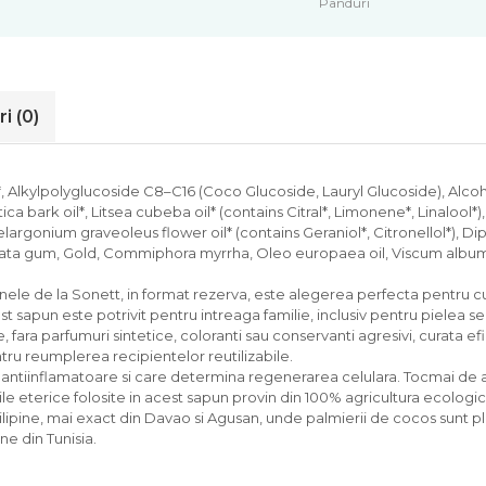
Panduri
ri
(0)
 Alkylpolyglucoside C8–C16 (Coco Glucoside, Lauryl Glucoside), Alcoho
ca bark oil*, Litsea cubeba oil* (contains Citral*, Limonene*, Linalool*),
 Pelargonium graveoleus flower oil* (contains Geraniol*, Citronellol*), 
serrata gum, Gold, Commiphora myrrha, Oleo europaea oil, Viscum album
nele de la Sonett, in format rezerva, este alegerea perfecta pentru cu
 sapun este potrivit pentru intreaga familie, inclusiv pentru pielea sens
fara parfumuri sintetice, coloranti sau conservanti agresivi, curata efic
tru reumplerea recipientelor reutilizabile.
 antiinflamatoare si care determina regenerarea celulara. Tocmai de ac
eiurile eterice folosite in acest sapun provin din 100% agricultura ecologi
ipine, mai exact din Davao si Agusan, unde palmierii de cocos sunt pl
ne din Tunisia.