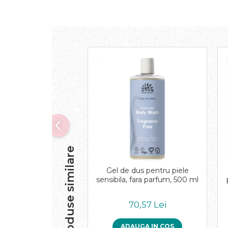
Inghetata bio si decoratiuni
Ingrediente bio pentru copt
Masline bio si antipasti
Antipasti bio
Masline bio
Pesto bio
Musli si terci
Fulgi din cereale bio
Musli bio
Terci bio
Orez bio si leguminoase
Legume bio
Produse similare
Legume bio in conserva
Gel de dus pentru piele
Orez bio
sensibila, fara parfum, 500 ml
Paste si fidea
Paste bio din emmer
70,57 Lei
Paste bio din grau
Paste bio din spelta
ADAUGA IN COS