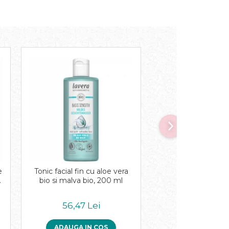
e
Tonic facial fin cu aloe vera
Crema pentru pic
bio si malva bio, 200 ml
macadamia, 7
56,47 Lei
35,95 Le
ADAUGA IN COS
ADAUGA IN 