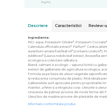
PayPo.
Piure bio din fructe
Dulciuri si batoane bio
Batoane bio cu fructe
Biscuiti si napolitane bio
Descriere
Caracteristici
Review-u
Bomboane bio
Dulciuri bio
Ingrediente:
Guma de mestecat bio
INCI: aqua, Potassium Olivate*, Potassium Cocoate*,
Calendula officinalis extract*, Parfum*: Cedrus atlanti
Jeleuri bio
aurantium amara fruit/leaf oil* (contains Linalool*),
Sticksuri, chipsuri si covrigei
Additives* (Laurus nobilis leaf extract, Boswellia 
Fructe, nuci, alune si seminte
ecologica si colectare salbatica.
Bland, calmant si ecologic – sapunul lichid cu galbe
Fructe bio uscate
extract de galbenele din agricultura ecologica, acest
Nuci si alune bio
Formula sa pe baza de uleiuri vegetale saponificate, 
Seminte bio din plante oleaginoase
la reducerea consumului de plastic, fiind ideala pen
Seminte bio pentru germinat
Galbenelele sunt apreciate pentru proprietatile lor
mainilor, a fetei si a intrgeului corp. Uleiurile si ul
Ingrediente patiserie bio
Unsoarea de palmier provine de micile ferme din Fil
Budinca bio
Uleiul bio de masline provine din plantatile de masli
Indulcitori bio
Informatii conformitate produs