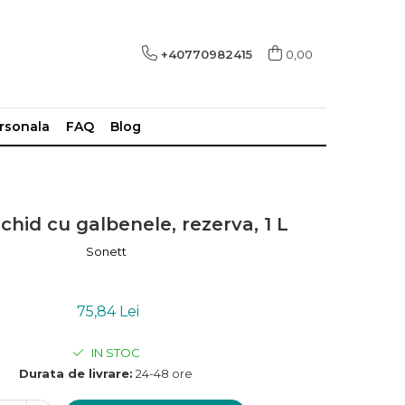
+40770982415
0,00
ersonala
FAQ
Blog
chid cu galbenele, rezerva, 1 L
Sonett
75,84 Lei
IN STOC
Durata de livrare:
24-48 ore