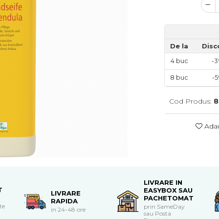
De la
Disc
4
buc
-
8
buc
-
Cod Produs:
8
Adau
LIVRARE IN
T
EASYBOX SAU
LIVRARE
PACHETOMAT
RAPIDA
te
prin SameDay
in 24-48 ore
sau Posta