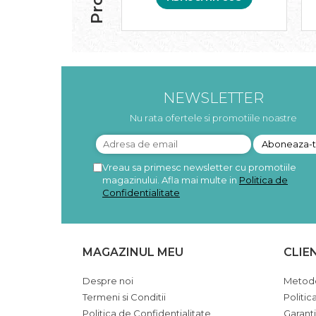
Paste bio fara gluten
Paste bio integrale
Paste bio pentru copii
Paste fainoase bio
Pateu, sosuri si conserve
NEWSLETTER
Conserve de peste bio
Crenvursti si pateu din carne bio
Nu rata ofertele si promotiile noastre
Pateu bio si creme vegetale
Sosuri bio
Produse din tomate
Vreau sa primesc newsletter cu promotiile
magazinului. Afla mai multe in
Politica de
Ketchup bio
Confidentialitate
Sosuri bio din tomate
Sucuri si bauturi bio
Lapte bio si bauturi vegetale
MAGAZINUL MEU
CLIE
Sirop bio
Sucuri din fructe si legume bio
Despre noi
Metode
Superalimente
Termeni si Conditii
Politic
Politica de Confidentialitate
Garant