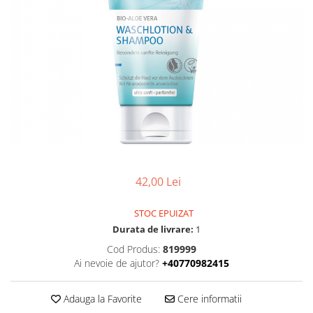
Uleiuri esentiale bio
Faina bio si gris
Mixuri bio si blaturi
Paine bio
Ciocolata, cacao si cafea
Cacao bio
Cafea bio
Cafea bio din cereale
Ciocolata bio
Condimente si supe bio
Condimente bio
42,00 Lei
Maioneza bio
STOC EPUIZAT
Mancare asiatica bio
Durata de livrare:
1
Mustar bio
Cod Produs:
819999
Sare si mixuri de sare
Ai nevoie de ajutor?
+40770982415
Supa bio
Dulceata si creme bio
Adauga la Favorite
Cere informatii
Compoturi bio