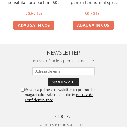
sensibila, fara parfum, 500
pentru ten normal spre
Lapte bio si bauturi vegetale
ml
mixt, 250 ml
70,57 Lei
50,80 Lei
Sirop bio
Sucuri din fructe si legume bio
ADAUGA IN COS
ADAUGA IN COS
Superalimente
Pudre proteice bio
Superalimente bio
NEWSLETTER
Uleiuri, grasimi si otet
Nu rata ofertele si promotiile noastre
Grasimi bio
Otet bio
Ulei bio
Ulei de masline bio
Vreau sa primesc newsletter cu promotiile
Uleiuri esentiale alimentare bio
magazinului. Afla mai multe in
Politica de
Uleiuri Oxyguard
Confidentialitate
SOCIAL
Urmareste-ne in social media