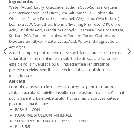
Ingrediente:
Water (Aqua), Lauryl Glucoside, Sodium Coco-Sulfate, Glycerin,
Budinca bio
Aloe Barbadensis Leaf Juice*, Sea Salt (Maris Sal), Calendula
Indulcitori bio
Officinalis Flower Extract*, Hamamelis Virginiana (Witch Hazel)
Leaf Extract*, Oenothera Biennis (Evening Primrose) Oil*, Citric
Inghetata bio si decoratiuni
Acid, Levulinic Acid, Disodium Cocoyl Glutamate, Sodium Lactate,
Ingrediente bio pentru copt
Sodium PCA, Sodium Levulinate, Sodium Cocoyl Glutamate,
Masline bio si antipasti
Dipotassium Glycyrrhizate, Lactic Acid. *provin din agricultura
ecologica.
Antipasti bio
Aceast sampon pentru bebelusi si copii, fara sapun curata pielea
Masline bio
si parul deosebit de blande cu substante de spalare naturale si
este bland la nivelul scalpului. Ingredientele rehidratante
Pesto bio
protejeaza pielea sensibila a bebelusului si a copilului de la
Musli si terci
deshidratare.
Aplicatii
Fulgi din cereale bio
Formula sa usoara a fost special conceputa pentru curatarea
Musli bio
zilnica a parului si a pielii sensibile a bebelusilor si copiilor. Cel mai
Terci bio
potrivit pentru baia bebelusului. Pur si simplu adaugati cateva
picaturi in apa de baie.
Orez bio si leguminoase
FARA SILICON
Legume bio
PARAFINE SI ULEIURI MINERALE
100% DIN SUBSTANTE PE BAZA DE PLANTE
Legume bio in conserva
Ph: 5-5,5
Orez bio