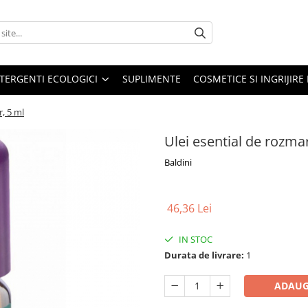
TERGENTI ECOLOGICI
SUPLIMENTE
COSMETICE SI INGRIJIR
r, 5 ml
Ulei esential de rozmar
Baldini
46,36 Lei
IN STOC
Durata de livrare:
1
ADAUG