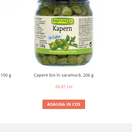
, 100 g
Capere bio în saramură, 206 g
Capere b
26,87 Lei
ADAUGA IN COS