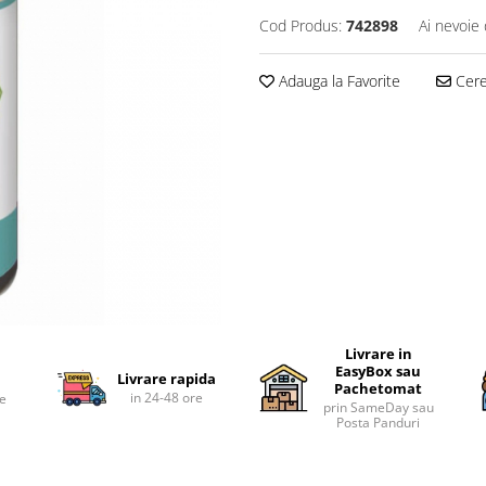
Cod Produs:
742898
Ai nevoie 
Adauga la Favorite
Cere 
Livrare in
EasyBox sau
Livrare rapida
Pachetomat
in 24-48 ore
te
prin SameDay sau
Posta Panduri