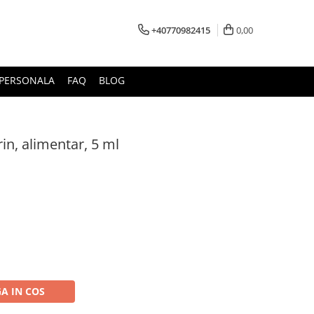
+40770982415
0,00
E PERSONALA
FAQ
BLOG
in, alimentar, 5 ml
A IN COS