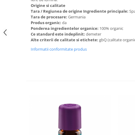
Origine si calitate
Budinca bio
Tara / Regiunea de origine Ingrediente principale:
Spa
Indulcitori bio
Tara de procesare:
Germania
Produs organic:
da
Inghetata bio si decoratiuni
Ponderea ingredientelor organice:
100% organic
Ingrediente bio pentru copt
Ce standard este indeplinit:
demeter
Alte criterii de calitate si etichete:
gbQ (calitate organic
Masline bio si antipasti
Informatii conformitate produs
Antipasti bio
Masline bio
Pesto bio
Musli si terci
Fulgi din cereale bio
Musli bio
Terci bio
Orez bio si leguminoase
Legume bio
Legume bio in conserva
Orez bio