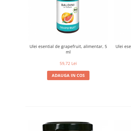
Paste si fidea
Paste bio din emmer
Paste bio din grau
Paste bio din spelta
Paste bio fara gluten
Paste bio integrale
Ulei esential de grapefruit, alimentar, 5
Ulei es
Paste bio pentru copii
ml
Paste fainoase bio
59,72 Lei
Pateu, sosuri si conserve
Conserve de peste bio
ADAUGA IN COS
Crenvursti si pateu din carne bio
Pateu bio si creme vegetale
Sosuri bio
Produse din tomate
Ketchup bio
Sosuri bio din tomate
Sucuri si bauturi bio