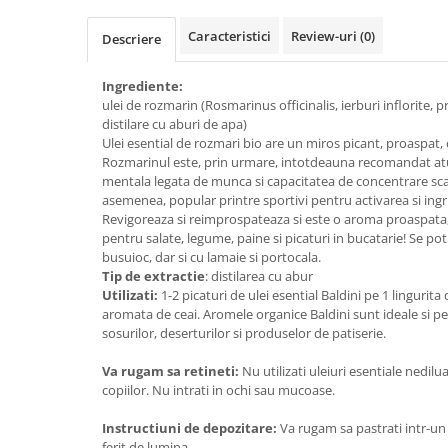
Creme bio din nuci si alune
Caracteristici
Review-uri
(0)
Descriere
Gemuri si dulceata bio
Piure bio din fructe
Ingrediente:
Dulciuri si batoane bio
ulei de rozmarin (Rosmarinus officinalis, ierburi inflorite, p
distilare cu aburi de apa)
Batoane bio cu fructe
Ulei esential de rozmari bio are un miros picant, proaspat, 
Biscuiti si napolitane bio
Rozmarinul este, prin urmare, intotdeauna recomandat at
mentala legata de munca si capacitatea de concentrare sc
Bomboane bio
asemenea, popular printre sportivi pentru activarea si ingriji
Dulciuri bio
Revigoreaza si reimprospateaza si este o aroma proaspata
Guma de mestecat bio
pentru salate, legume, paine si picaturi in bucatarie! Se pot
busuioc, dar si cu lamaie si portocala.
Jeleuri bio
Tip de extractie
: distilarea cu abur
Sticksuri, chipsuri si covrigei
Utilizati:
1-2 picaturi de ulei esential Baldini pe 1 lingurita
Fructe, nuci, alune si seminte
aromata de ceai. Aromele organice Baldini sunt ideale si 
sosurilor, deserturilor si produselor de patiserie.
Fructe bio uscate
Nuci si alune bio
Va rugam sa retineti:
Nu utilizati uleiuri esentiale nedil
copiilor. Nu intrati in ochi sau mucoase.
Seminte bio din plante oleaginoase
Seminte bio pentru germinat
Instructiuni de depozitare:
Va rugam sa pastrati intr-un 
Ingrediente patiserie bio
ferit de lumina.