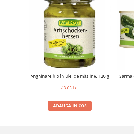
Lapte bio si bauturi vegetale
Sirop bio
Sucuri din fructe si legume bio
Superalimente
Pudre proteice bio
Superalimente bio
Uleiuri, grasimi si otet
Grasimi bio
Otet bio
Anghinare bio în ulei de măsline, 120 g
Sarmal
Ulei bio
43,65 Lei
Ulei de masline bio
Uleiuri esentiale alimentare bio
Uleiuri Oxyguard
ADAUGA IN COS