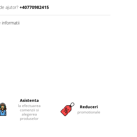
de ajutor?
+40770982415
informatii
Asistenta
la efectuarea
Reduceri
comenzii si
promotionale
alegerea
produselor