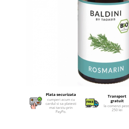
Uleiuri esentiale bio
Faina bio si gris
Mixuri bio si blaturi
Paine bio
Ciocolata, cacao si cafea
Cacao bio
Cafea bio
Cafea bio din cereale
Ciocolata bio
Condimente si supe bio
Condimente bio
Maioneza bio
Mancare asiatica bio
Plata securizata
Mustar bio
Transport
cumperi acum cu
gratuit
Sare si mixuri de sare
cardul si sa platesti
la comenzi pes
mai tarziu prin
250 lei
Supa bio
PayPo.
Dulceata si creme bio
Compoturi bio