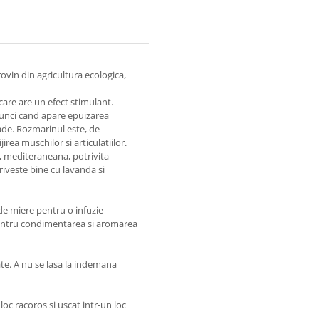
rovin din agricultura ecologica,
care are un efect stimulant.
unci cand apare epuizarea
ade. Rozmarinul este, de
rea muschilor si articulatiilor.
, mediteraneana, potrivita
riveste bine cu lavanda si
 de miere pentru o infuzie
pentru condimentarea si aromarea
uate. A nu se lasa la indemana
loc racoros si uscat intr-un loc