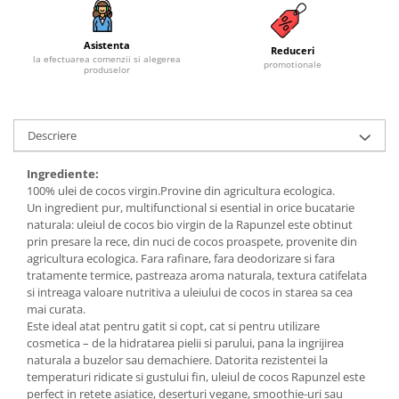
Budinca bio
Asistenta
Indulcitori bio
Reduceri
la efectuarea comenzii si alegerea
promotionale
produselor
Inghetata bio si decoratiuni
Ingrediente bio pentru copt
Masline bio si antipasti
Descriere
Antipasti bio
Masline bio
Ingrediente:
100% ulei de cocos virgin.Provine din agricultura ecologica.
Pesto bio
Un ingredient pur, multifunctional si esential in orice bucatarie
Musli si terci
naturala: uleiul de cocos bio virgin de la Rapunzel este obtinut
prin presare la rece, din nuci de cocos proaspete, provenite din
Fulgi din cereale bio
agricultura ecologica. Fara rafinare, fara deodorizare si fara
Musli bio
tratamente termice, pastreaza aroma naturala, textura catifelata
Terci bio
si intreaga valoare nutritiva a uleiului de cocos in starea sa cea
mai curata.
Orez bio si leguminoase
Este ideal atat pentru gatit si copt, cat si pentru utilizare
Legume bio
cosmetica – de la hidratarea pielii si parului, pana la ingrijirea
naturala a buzelor sau demachiere. Datorita rezistentei la
Legume bio in conserva
temperaturi ridicate si gustului fin, uleiul de cocos Rapunzel este
Orez bio
perfect in retete asiatice, deserturi vegane, smoothie-uri sau