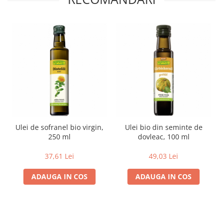
Lapte bio si bauturi vegetale
Sirop bio
Sucuri din fructe si legume bio
Superalimente
Pudre proteice bio
Superalimente bio
Uleiuri, grasimi si otet
Grasimi bio
Otet bio
Ulei de sofranel bio virgin,
Ulei bio din seminte de
Ulei bio
250 ml
dovleac, 100 ml
Ulei de masline bio
37,61 Lei
49,03 Lei
Uleiuri esentiale alimentare bio
Uleiuri Oxyguard
ADAUGA IN COS
ADAUGA IN COS