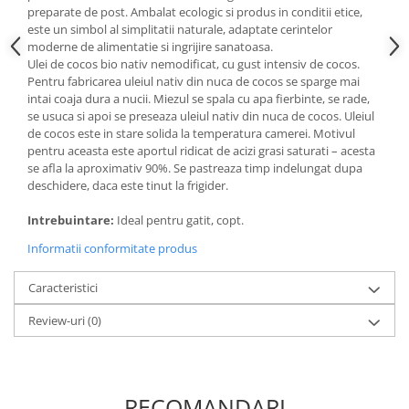
Paste si fidea
preparate de post. Ambalat ecologic si produs in conditii etice,
este un simbol al simplitatii naturale, adaptate cerintelor
Paste bio din emmer
moderne de alimentatie si ingrijire sanatoasa.
Paste bio din grau
Ulei de cocos bio nativ nemodificat, cu gust intensiv de cocos.
Pentru fabricarea uleiul nativ din nuca de cocos se sparge mai
Paste bio din spelta
intai coaja dura a nucii. Miezul se spala cu apa fierbinte, se rade,
Paste bio fara gluten
se usuca si apoi se preseaza uleiul nativ din nuca de cocos. Uleiul
de cocos este in stare solida la temperatura camerei. Motivul
Paste bio integrale
pentru aceasta este aportul ridicat de acizi grasi saturati – acesta
Paste bio pentru copii
se afla la aproximativ 90%. Se pastreaza timp indelungat dupa
Paste fainoase bio
deschidere, daca este tinut la frigider.
Pateu, sosuri si conserve
Intrebuintare:
Ideal pentru gatit, copt.
Conserve de peste bio
Informatii conformitate produs
Crenvursti si pateu din carne bio
Pateu bio si creme vegetale
Caracteristici
Sosuri bio
Review-uri
(0)
Produse din tomate
Ketchup bio
Sosuri bio din tomate
RECOMANDARI
Sucuri si bauturi bio