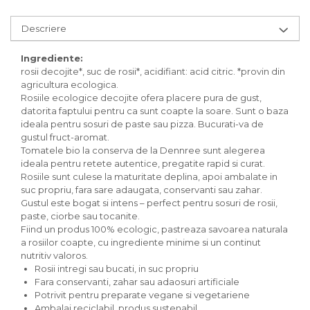
Inghetata bio si decoratiuni
Ingrediente bio pentru copt
Descriere
Masline bio si antipasti
Antipasti bio
Ingrediente:
rosii decojite*, suc de rosii*, acidifiant: acid citric. *provin din
Masline bio
agricultura ecologica.
Pesto bio
Rosiile ecologice decojite ofera placere pura de gust,
Musli si terci
datorita faptului pentru ca sunt coapte la soare. Sunt o baza
ideala pentru sosuri de paste sau pizza. Bucurati-va de
Fulgi din cereale bio
gustul fruct-aromat.
Musli bio
Tomatele bio la conserva de la Dennree sunt alegerea
Terci bio
ideala pentru retete autentice, pregatite rapid si curat.
Rosiile sunt culese la maturitate deplina, apoi ambalate in
Orez bio si leguminoase
suc propriu, fara sare adaugata, conservanti sau zahar.
Legume bio
Gustul este bogat si intens – perfect pentru sosuri de rosii,
Legume bio in conserva
paste, ciorbe sau tocanite.
Fiind un produs 100% ecologic, pastreaza savoarea naturala
Orez bio
a rosiilor coapte, cu ingrediente minime si un continut
Paste si fidea
nutritiv valoros.
Rosii intregi sau bucati, in suc propriu
Paste bio din emmer
Fara conservanti, zahar sau adaosuri artificiale
Paste bio din grau
Potrivit pentru preparate vegane si vegetariene
Paste bio din spelta
Ambalaj reciclabil, produs sustenabil