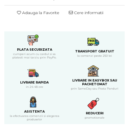
Piure bio din fructe
Adauga la Favorite
Cere informatii
Dulciuri si batoane bio
Batoane bio cu fructe
Biscuiti si napolitane bio
Bomboane bio
Dulciuri bio
Guma de mestecat bio
PLATA SECURIZATA
TRANSPORT GRATUIT
cumperi acum cu cardul si sa
la comenzi peste 250 lei
Jeleuri bio
platesti mai tarziu prin PayPo.
Sticksuri, chipsuri si covrigei
Fructe, nuci, alune si seminte
Fructe bio uscate
LIVRARE IN EASYBOX SAU
LIVRARE RAPIDA
PACHETOMAT
Nuci si alune bio
in 24-48 ore
prin SameDay sau Posta Panduri
Seminte bio din plante oleaginoase
Seminte bio pentru germinat
Ingrediente patiserie bio
ASISTENTA
REDUCERI
Budinca bio
la efectuarea comenzii si alegerea
promotionale
produselor
Indulcitori bio