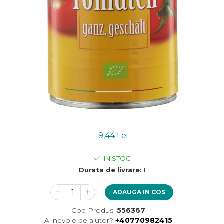
Uleiuri esentiale bio
Mixuri bio si blaturi
Paine bio
Ciocolata, cacao si cafea
Cacao bio
Cafea bio
Cafea bio din cereale
Ciocolata bio
Condimente si supe bio
Condimente bio
Maioneza bio
Mancare asiatica bio
9,44 Lei
Mustar bio
IN STOC
Sare si mixuri de sare
Durata de livrare:
1
Supa bio
Dulceata si creme bio
ADAUGA IN COS
Compoturi bio
Cod Produs:
556367
Creme bio din nuci si alune
Ai nevoie de ajutor?
+40770982415
Gemuri si dulceata bio