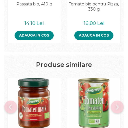
Pudre proteice bio
Passata bio, 410 g
Tomate bio pentru Pizza,
Superalimente bio
330 g
Uleiuri, grasimi si otet
14,10 Lei
16,80 Lei
Grasimi bio
Otet bio
ADAUGA IN COS
ADAUGA IN COS
Ulei bio
Ulei de masline bio
Uleiuri esentiale alimentare bio
Uleiuri Oxyguard
Produse similare