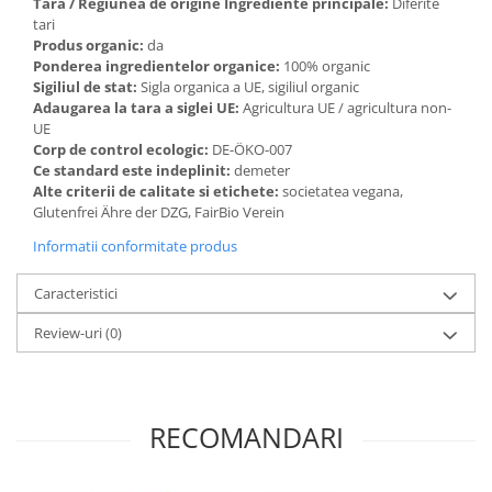
Tara / Regiunea de origine Ingrediente principale:
Diferite
tari
Lapte bio si bauturi vegetale
Produs organic:
da
Sirop bio
Ponderea ingredientelor organice:
100% organic
Sucuri din fructe si legume bio
Sigiliul de stat:
Sigla organica a UE, sigiliul organic
Adaugarea la tara a siglei UE:
Agricultura UE / agricultura non-
Superalimente
UE
Pudre proteice bio
Corp de control ecologic:
DE-ÖKO-007
Ce standard este indeplinit:
demeter
Superalimente bio
Alte criterii de calitate si etichete:
societatea vegana,
Uleiuri, grasimi si otet
Glutenfrei Ähre der DZG, FairBio Verein
Grasimi bio
Informatii conformitate produs
Otet bio
Caracteristici
Ulei bio
Ulei de masline bio
Review-uri
(0)
Uleiuri esentiale alimentare bio
Uleiuri Oxyguard
RECOMANDARI