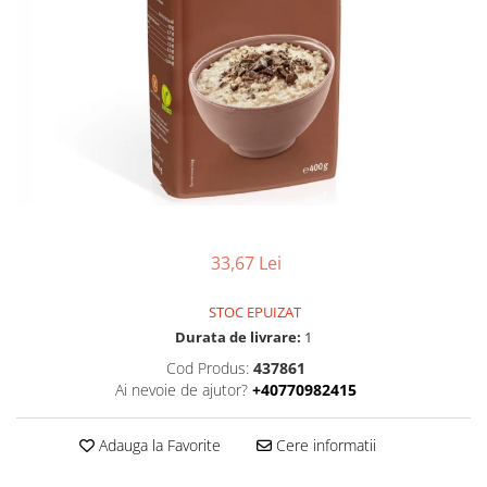
Uleiuri esentiale bio
Faina bio si gris
Mixuri bio si blaturi
Paine bio
Ciocolata, cacao si cafea
Cacao bio
Cafea bio
Cafea bio din cereale
Ciocolata bio
Condimente si supe bio
33,67 Lei
Condimente bio
Maioneza bio
STOC EPUIZAT
Mancare asiatica bio
Durata de livrare:
1
Mustar bio
Cod Produs:
437861
Ai nevoie de ajutor?
+40770982415
Sare si mixuri de sare
Supa bio
Adauga la Favorite
Cere informatii
Dulceata si creme bio
Compoturi bio