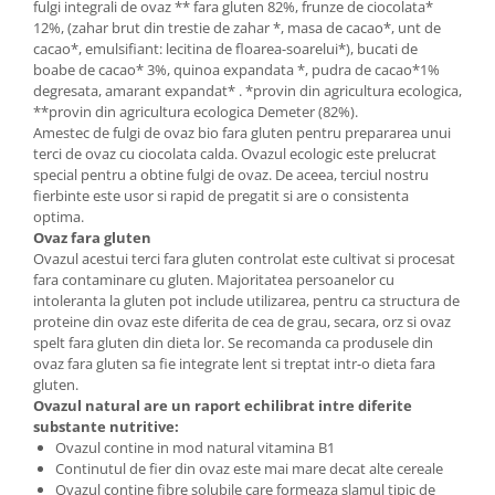
fulgi integrali de ovaz ** fara gluten 82%, frunze de ciocolata*
12%, (zahar brut din trestie de zahar *, masa de cacao*, unt de
Budinca bio
cacao*, emulsifiant: lecitina de floarea-soarelui*), bucati de
Indulcitori bio
boabe de cacao* 3%, quinoa expandata *, pudra de cacao*1%
Inghetata bio si decoratiuni
degresata, amarant expandat* . *provin din agricultura ecologica,
**provin din agricultura ecologica Demeter (82%).
Ingrediente bio pentru copt
Amestec de fulgi de ovaz bio fara gluten pentru prepararea unui
Masline bio si antipasti
terci de ovaz cu ciocolata calda. Ovazul ecologic este prelucrat
special pentru a obtine fulgi de ovaz. De aceea, terciul nostru
Antipasti bio
fierbinte este usor si rapid de pregatit si are o consistenta
Masline bio
optima.
Ovaz fara gluten
Pesto bio
Ovazul acestui terci fara gluten controlat este cultivat si procesat
Musli si terci
fara contaminare cu gluten. Majoritatea persoanelor cu
intoleranta la gluten pot include utilizarea, pentru ca structura de
Fulgi din cereale bio
proteine ​​din ovaz este diferita de cea de grau, secara, orz si ovaz
Musli bio
spelt fara gluten din dieta lor. Se recomanda ca produsele din
Terci bio
ovaz fara gluten sa fie integrate lent si treptat intr-o dieta fara
gluten.
Orez bio si leguminoase
Ovazul natural are un raport echilibrat intre diferite
Legume bio
substante nutritive:
Ovazul contine in mod natural vitamina B1
Legume bio in conserva
Continutul de fier din ovaz este mai mare decat alte cereale
Orez bio
Ovazul contine fibre solubile care formeaza slamul tipic de