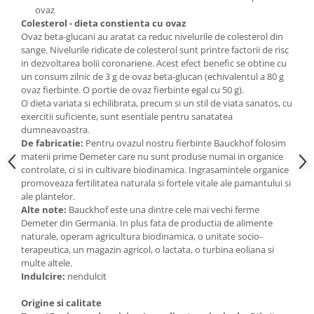
Paste si fidea
ovaz
Coleste
rol - dieta constienta cu ovaz
Paste bio din emmer
Ovaz beta-glucani au aratat ca reduc nivelurile de colesterol din
Paste bio din grau
sange. Nivelurile ridicate de colesterol sunt printre factorii de risc
in dezvoltarea bolii coronariene. Acest efect benefic se obtine cu
Paste bio din spelta
un consum zilnic de 3 g de ovaz beta-glucan (echivalentul a 80 g
Paste bio fara gluten
ovaz fierbinte. O portie de ovaz fierbinte egal cu 50 g).
O dieta variata si echilibrata, precum si un stil de viata sanatos, cu
Paste bio integrale
exercitii suficiente, sunt esentiale pentru sanatatea
Paste bio pentru copii
dumneavoastra.
Paste fainoase bio
De fabricatie:
Pentru ovazul nostru fierbinte Bauckhof folosim
materii prime Demeter care nu sunt produse numai in organice
Pateu, sosuri si conserve
controlate, ci si in cultivare biodinamica. Ingrasamintele organice
Conserve de peste bio
promoveaza fertilitatea naturala si fortele vitale ale pamantului si
ale plantelor.
Crenvursti si pateu din carne bio
Alte note:
Bauckhof este una dintre cele mai vechi ferme
Pateu bio si creme vegetale
Demeter din Germania. In plus fata de productia de alimente
Sosuri bio
naturale, operam agricultura biodinamica, o unitate socio-
terapeutica, un magazin agricol, o lactata, o turbina eoliana si
Produse din tomate
multe altele.
Ketchup bio
Indulcire:
ne
ndulcit
Sosuri bio din tomate
Origine si calitate
Sucuri si bauturi bio