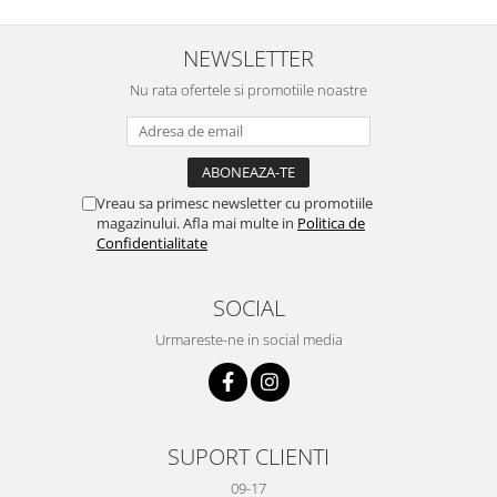
Lapte bio si bauturi vegetale
NEWSLETTER
Sirop bio
Sucuri din fructe si legume bio
Nu rata ofertele si promotiile noastre
Superalimente
Pudre proteice bio
Superalimente bio
Vreau sa primesc newsletter cu promotiile
Uleiuri, grasimi si otet
magazinului. Afla mai multe in
Politica de
Grasimi bio
Confidentialitate
Otet bio
Ulei bio
SOCIAL
Ulei de masline bio
Urmareste-ne in social media
Uleiuri esentiale alimentare bio
Uleiuri Oxyguard
SUPORT CLIENTI
09-17