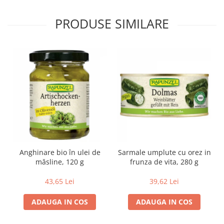
Paste si fidea
PRODUSE SIMILARE
Paste bio din emmer
Paste bio din grau
Paste bio din spelta
Paste bio fara gluten
Paste bio integrale
Paste bio pentru copii
Paste fainoase bio
Pateu, sosuri si conserve
Conserve de peste bio
Crenvursti si pateu din carne bio
Anghinare bio în ulei de
Sarmale umplute cu orez in
Pateu bio si creme vegetale
măsline, 120 g
frunza de vita, 280 g
Sosuri bio
Produse din tomate
43,65 Lei
39,62 Lei
Ketchup bio
ADAUGA IN COS
ADAUGA IN COS
Sosuri bio din tomate
Sucuri si bauturi bio