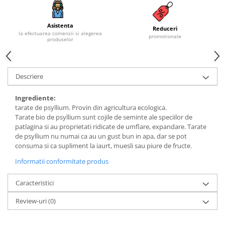
Budinca bio
Asistenta
Indulcitori bio
Reduceri
la efectuarea comenzii si alegerea
promotionale
produselor
Inghetata bio si decoratiuni
Ingrediente bio pentru copt
Masline bio si antipasti
Descriere
Antipasti bio
Masline bio
Ingrediente:
tarate de psyllium. Provin din agricultura ecologica.
Pesto bio
Tarate bio de psyllium sunt cojile de seminte ale speciilor de
Musli si terci
patlagina si au proprietati ridicate de umflare, expandare. Tarate
de psyllium nu numai ca au un gust bun in apa, dar se pot
Fulgi din cereale bio
consuma si ca supliment la iaurt, muesli sau piure de fructe.
Musli bio
Informatii conformitate produs
Terci bio
Orez bio si leguminoase
Caracteristici
Legume bio
Review-uri
(0)
Legume bio in conserva
Orez bio