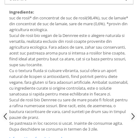
Budinca bio
Ingrediente:
Indulcitori bio
suc de rosii* din concentrat de suc de rosii(98,4%), suc de lamaie*
din concentrat de suc de lamaie, sare de mare (0,6%). *provin din
Inghetata bio si decoratiuni
agricultura ecologica.
Ingrediente bio pentru copt
Sucul de rosii bio vegan de la Dennree este o alegere naturala si
Masline bio si antipasti
versatila, realizata exclusiv din rosii coapte provenite din
agricultura ecologica. Fara adaos de sare, zahar sau conservanti,
Antipasti bio
acest suc pastreaza aroma pura si intensa a rosiilor bine coapte,
Masline bio
fiind ideal atat pentru baut ca atare, cat si ca baza pentru sosuri,
supe sau tocanite.
Pesto bio
Cu o textura fluida si culoare vibranta, sucul ofera un aport
Musli si terci
natural de licopen si antioxidanti, fiind potrivit pentru diete
vegane, fara gluten si fara adaosuri artificiale. Ambalat sustenabil,
Fulgi din cereale bio
cu ingrediente curate si origine controlata, este o solutie
Musli bio
sanatoasa si rapida pentru mese echilibrate in fiecare zi.
Sucul de rosii bio Dennree cu sare de mare poate fi folosit pentru
Terci bio
a rafina numeroase sosuri. Bine racit, este, de asemenea, o
Orez bio si leguminoase
bautura racoritoare de vara, cand sunteti pe drum sau in timpul
pauzei de pranz.
Legume bio
Se pastreaza in loc racoros si uscat. Inainte de consumse agita.
Legume bio in conserva
Dupa deschidere se consuma in termen de 3 zile.
Orez bio