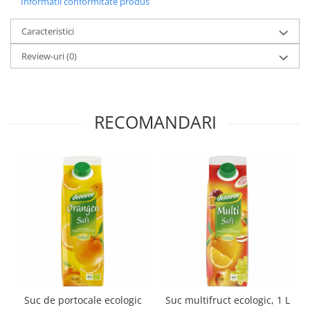
Informatii conformitate produs
Paste si fidea
Paste bio din emmer
Caracteristici
Paste bio din grau
Review-uri
(0)
Paste bio din spelta
Paste bio fara gluten
Paste bio integrale
RECOMANDARI
Paste bio pentru copii
Paste fainoase bio
Pateu, sosuri si conserve
Conserve de peste bio
Crenvursti si pateu din carne bio
Pateu bio si creme vegetale
Sosuri bio
Produse din tomate
Ketchup bio
Sosuri bio din tomate
Suc de portocale ecologic
Suc multifruct ecologic, 1 L
Sucuri si bauturi bio