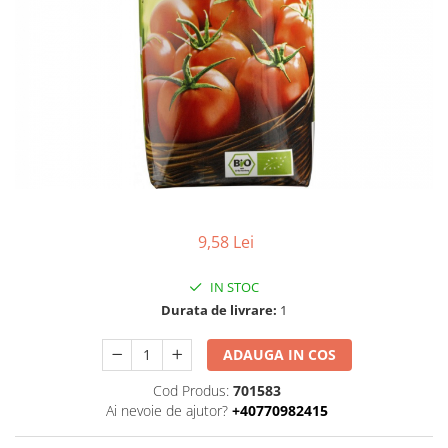
Uleiuri esentiale bio
Faina bio si gris
Mixuri bio si blaturi
Paine bio
Ciocolata, cacao si cafea
Cacao bio
Cafea bio
Cafea bio din cereale
Ciocolata bio
Condimente si supe bio
9,58 Lei
Condimente bio
Maioneza bio
IN STOC
Mancare asiatica bio
Durata de livrare:
1
Mustar bio
ADAUGA IN COS
Sare si mixuri de sare
Supa bio
Cod Produs:
701583
Ai nevoie de ajutor?
+40770982415
Dulceata si creme bio
Compoturi bio