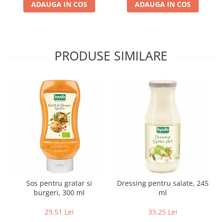
ADAUGA IN COS
ADAUGA IN COS
Lapte bio si bauturi vegetale
Sirop bio
Sucuri din fructe si legume bio
PRODUSE SIMILARE
Superalimente
Pudre proteice bio
Superalimente bio
Uleiuri, grasimi si otet
Grasimi bio
Otet bio
Ulei bio
Ulei de masline bio
Uleiuri esentiale alimentare bio
Uleiuri Oxyguard
Sos pentru gratar si
Dressing pentru salate, 245
burgeri, 300 ml
ml
29,51 Lei
33,25 Lei