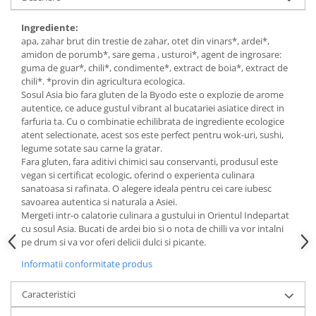
Budinca bio
Ingrediente:
Indulcitori bio
apa, zahar brut din trestie de zahar, otet din vinars*, ardei*,
amidon de porumb*, sare gema , usturoi*, agent de ingrosare:
Inghetata bio si decoratiuni
guma de guar*, chili*, condimente*, extract de boia*, extract de
Ingrediente bio pentru copt
chili*. *provin din agricultura ecologica.
Masline bio si antipasti
Sosul Asia bio fara gluten de la Byodo este o explozie de arome
autentice, ce aduce gustul vibrant al bucatariei asiatice direct in
Antipasti bio
farfuria ta. Cu o combinatie echilibrata de ingrediente ecologice
Masline bio
atent selectionate, acest sos este perfect pentru wok-uri, sushi,
legume sotate sau carne la gratar.
Pesto bio
Fara gluten, fara aditivi chimici sau conservanti, produsul este
Musli si terci
vegan si certificat ecologic, oferind o experienta culinara
sanatoasa si rafinata. O alegere ideala pentru cei care iubesc
Fulgi din cereale bio
savoarea autentica si naturala a Asiei.
Musli bio
Mergeti intr-o calatorie culinara a gustului in Orientul Indepartat
cu sosul Asia. Bucati de ardei bio si o nota de chilli va vor intalni
Terci bio
pe drum si va vor oferi delicii dulci si picante.
Orez bio si leguminoase
Informatii conformitate produs
Legume bio
Legume bio in conserva
Caracteristici
Orez bio