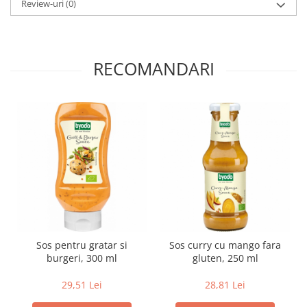
Review-uri
(0)
Paste si fidea
Paste bio din emmer
Paste bio din grau
RECOMANDARI
Paste bio din spelta
Paste bio fara gluten
Paste bio integrale
Paste bio pentru copii
Paste fainoase bio
Pateu, sosuri si conserve
Conserve de peste bio
Crenvursti si pateu din carne bio
Pateu bio si creme vegetale
Sosuri bio
Sos pentru gratar si
Sos curry cu mango fara
Produse din tomate
burgeri, 300 ml
gluten, 250 ml
Ketchup bio
29,51 Lei
28,81 Lei
Sosuri bio din tomate
Sucuri si bauturi bio