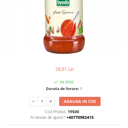
Uleiuri esentiale bio
Faina bio si gris
Mixuri bio si blaturi
Paine bio
Ciocolata, cacao si cafea
Cacao bio
Cafea bio
Cafea bio din cereale
Ciocolata bio
Condimente si supe bio
28,81 Lei
Condimente bio
Maioneza bio
IN STOC
Mancare asiatica bio
Durata de livrare:
1
Mustar bio
ADAUGA IN COS
Sare si mixuri de sare
Supa bio
Cod Produs:
19500
Ai nevoie de ajutor?
+40770982415
Dulceata si creme bio
Compoturi bio