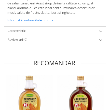
Paste si fidea
de zahar canadieni. Acest sirop de inalta calitate, cu un gust
bland, aromat, dulce este ideal pentru rafinarea deserturilor,
Paste bio din emmer
musli, salata de fructe, clatite, iaurt si inghetata.
Paste bio din grau
Informatii conformitate produs
Paste bio din spelta
Paste bio fara gluten
Caracteristici
Paste bio integrale
Review-uri
(0)
Paste bio pentru copii
Paste fainoase bio
Pateu, sosuri si conserve
RECOMANDARI
Conserve de peste bio
Crenvursti si pateu din carne bio
Pateu bio si creme vegetale
Sosuri bio
Produse din tomate
Ketchup bio
Sosuri bio din tomate
Sucuri si bauturi bio