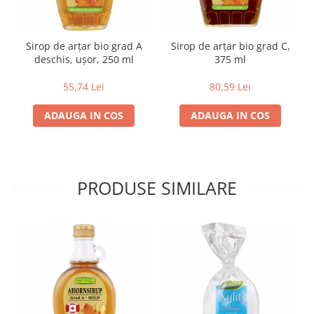
Lapte bio si bauturi vegetale
Sirop bio
Sirop de arţar bio grad A
Sirop de arţar bio grad C,
Sucuri din fructe si legume bio
deschis, uşor, 250 ml
375 ml
Superalimente
55,74 Lei
80,59 Lei
Pudre proteice bio
Superalimente bio
ADAUGA IN COS
ADAUGA IN COS
Uleiuri, grasimi si otet
Grasimi bio
Otet bio
PRODUSE SIMILARE
Ulei bio
Ulei de masline bio
Uleiuri esentiale alimentare bio
Uleiuri Oxyguard