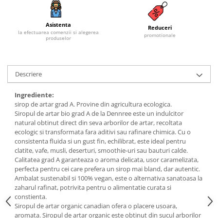
Budinca bio
Asistenta
Indulcitori bio
Reduceri
la efectuarea comenzii si alegerea
promotionale
produselor
Inghetata bio si decoratiuni
Ingrediente bio pentru copt
Masline bio si antipasti
Descriere
Antipasti bio
Masline bio
Ingrediente:
sirop de artar grad A. Provine din agricultura ecologica.
Pesto bio
Siropul de artar bio grad A de la Dennree este un indulcitor
Musli si terci
natural obtinut direct din seva arborilor de artar, recoltata
ecologic si transformata fara aditivi sau rafinare chimica. Cu o
Fulgi din cereale bio
consistenta fluida si un gust fin, echilibrat, este ideal pentru
Musli bio
clatite, vafe, musli, deserturi, smoothie-uri sau bauturi calde.
Terci bio
Calitatea grad A garanteaza o aroma delicata, usor caramelizata,
perfecta pentru cei care prefera un sirop mai bland, dar autentic.
Orez bio si leguminoase
Ambalat sustenabil si 100% vegan, este o alternativa sanatoasa la
Legume bio
zaharul rafinat, potrivita pentru o alimentatie curata si
constienta.
Legume bio in conserva
Siropul de artar organic canadian ofera o placere usoara,
Orez bio
aromata. Siropul de artar organic este obtinut din sucul arborilor