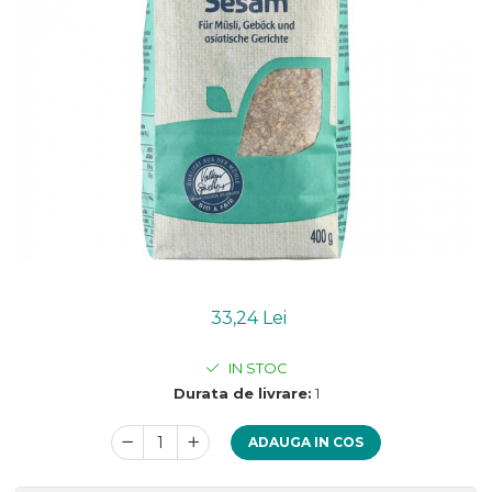
Uleiuri esentiale bio
Mixuri bio si blaturi
Paine bio
Ciocolata, cacao si cafea
Cacao bio
Cafea bio
Cafea bio din cereale
Ciocolata bio
Condimente si supe bio
Condimente bio
Maioneza bio
Mancare asiatica bio
33,24 Lei
Mustar bio
Sare si mixuri de sare
IN STOC
Supa bio
Durata de livrare:
1
Dulceata si creme bio
Compoturi bio
ADAUGA IN COS
Creme bio din nuci si alune
Gemuri si dulceata bio