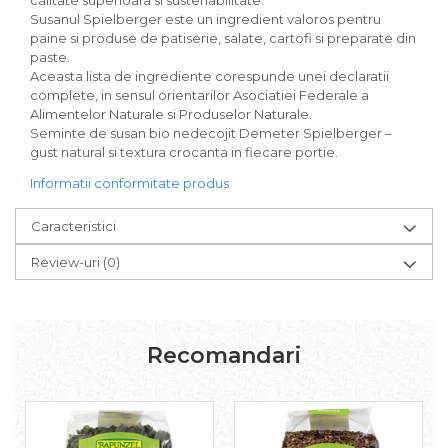
calitate superioara si sustenabilitate.
Paste bio fara gluten
Susanul Spielberger este un ingredient valoros pentru
Paste bio integrale
paine si produse de patiserie, salate, cartofi si preparate din
paste.
Paste bio pentru copii
Aceasta lista de ingrediente corespunde unei declaratii
Paste fainoase bio
complete, in sensul orientarilor Asociatiei Federale a
Pateu, sosuri si conserve
Alimentelor Naturale si Produselor Naturale.
Seminte de susan bio nedecojit Demeter Spielberger –
Conserve de peste bio
gust natural si textura crocanta in fiecare portie.
Crenvursti si pateu din carne bio
Informatii conformitate produs
Pateu bio si creme vegetale
Sosuri bio
Caracteristici
Produse din tomate
Review-uri
(0)
Ketchup bio
Sosuri bio din tomate
Sucuri si bauturi bio
Lapte bio si bauturi vegetale
Recomandari
Sirop bio
Sucuri din fructe si legume bio
Superalimente