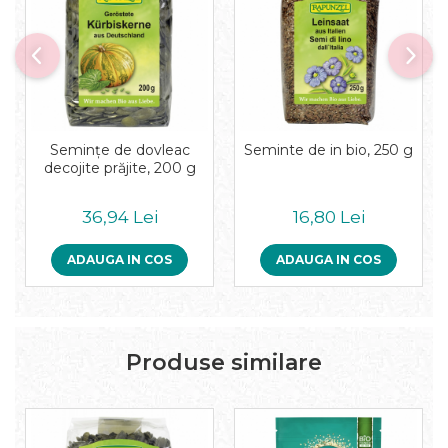
Pudre proteice bio
Superalimente bio
Uleiuri, grasimi si otet
Grasimi bio
Otet bio
Ulei bio
Seminţe de dovleac
Seminte de in bio, 250 g
Ulei de masline bio
decojite prăjite, 200 g
Uleiuri esentiale alimentare bio
Uleiuri Oxyguard
36,94 Lei
16,80 Lei
ADAUGA IN COS
ADAUGA IN COS
Produse similare