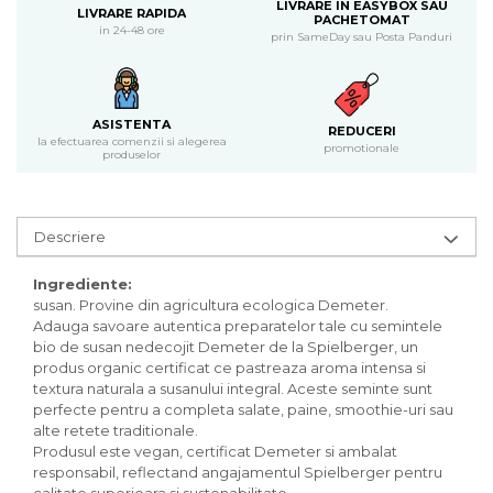
Inghetata bio si decoratiuni
LIVRARE IN EASYBOX SAU
LIVRARE RAPIDA
PACHETOMAT
Ingrediente bio pentru copt
in 24-48 ore
prin SameDay sau Posta Panduri
Masline bio si antipasti
Antipasti bio
Masline bio
ASISTENTA
REDUCERI
Pesto bio
la efectuarea comenzii si alegerea
promotionale
produselor
Musli si terci
Fulgi din cereale bio
Musli bio
Descriere
Terci bio
Orez bio si leguminoase
Ingrediente:
susan. Provine din agricultura ecologica Demeter.
Legume bio
Adauga savoare autentica preparatelor tale cu semintele
Legume bio in conserva
bio de susan nedecojit Demeter de la Spielberger, un
produs organic certificat ce pastreaza aroma intensa si
Orez bio
textura naturala a susanului integral. Aceste seminte sunt
Paste si fidea
perfecte pentru a completa salate, paine, smoothie-uri sau
Paste bio din emmer
alte retete traditionale.
Produsul este vegan, certificat Demeter si ambalat
Paste bio din grau
responsabil, reflectand angajamentul Spielberger pentru
Paste bio din spelta