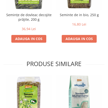
Lapte bio si bauturi vegetale
Sirop bio
Seminţe de dovleac decojite
Seminte de in bio, 250 g
Sucuri din fructe si legume bio
prăjite, 200 g
16,80 Lei
Superalimente
36,94 Lei
Pudre proteice bio
ADAUGA IN COS
ADAUGA IN COS
Superalimente bio
Uleiuri, grasimi si otet
Grasimi bio
Otet bio
PRODUSE SIMILARE
Ulei bio
Ulei de masline bio
Uleiuri esentiale alimentare bio
Uleiuri Oxyguard