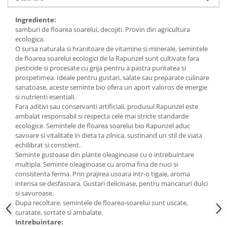
Budinca bio
Ingrediente:
Indulcitori bio
samburi de floarea soarelui, decojiti. Provin din agricultura
ecologica.
Inghetata bio si decoratiuni
O sursa naturala si hranitoare de vitamine si minerale, semintele
Ingrediente bio pentru copt
de floarea soarelui ecologici de la Rapunzel sunt cultivate fara
Masline bio si antipasti
pesticide si procesate cu grija pentru a pastra puritatea si
prospetimea. Ideale pentru gustari, salate sau preparate culinare
Antipasti bio
sanatoase, aceste seminte bio ofera un aport valoros de energie
Masline bio
si nutrienti esentiali.
Fara aditivi sau conservanti artificiali, produsul Rapunzel este
Pesto bio
ambalat responsabil si respecta cele mai stricte standarde
Musli si terci
ecologice. Semintele de floarea soarelui bio Rapunzel aduc
savoare si vitalitate in dieta ta zilnica, sustinand un stil de viata
Fulgi din cereale bio
echilibrat si constient.
Musli bio
Seminte gustoase din plante oleaginoase cu o intrebuintare
multipla. Seminte oleaginoase cu aroma fina de nuci si
Terci bio
consistenta ferma. Prin prajirea usoara intr-o tigaie, aroma
Orez bio si leguminoase
intensa se desfasoara. Gustari delicioase, pentru mancaruri dulci
si savuroase.
Legume bio
Dupa recoltare, semintele de floarea-soarelui sunt uscate,
Legume bio in conserva
curatate, sortate si ambalate.
Orez bio
Intrebuintare: