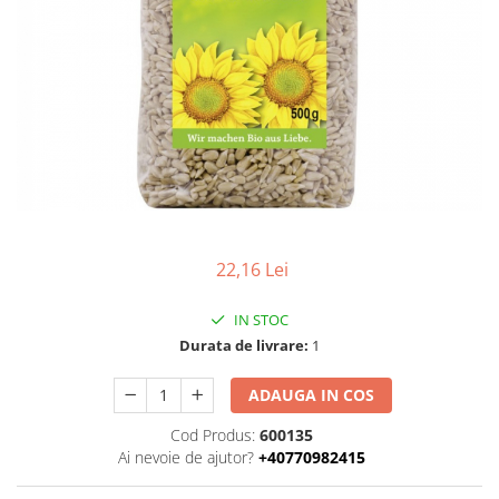
Uleiuri esentiale bio
Faina bio si gris
Mixuri bio si blaturi
Paine bio
Ciocolata, cacao si cafea
Cacao bio
Cafea bio
Cafea bio din cereale
Ciocolata bio
Condimente si supe bio
22,16 Lei
Condimente bio
Maioneza bio
IN STOC
Mancare asiatica bio
Durata de livrare:
1
Mustar bio
ADAUGA IN COS
Sare si mixuri de sare
Supa bio
Cod Produs:
600135
Ai nevoie de ajutor?
+40770982415
Dulceata si creme bio
Compoturi bio