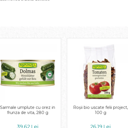
Sarmale umplute cu orez in
Roşii bio uscate felii project,
frunza de vita, 280 g
100 g
39,62 Lei
26,19 Lei