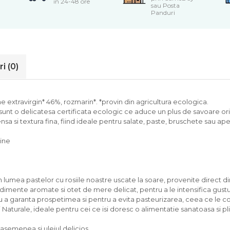
in 24-48 ore
sau Posta
Panduri
ri
(0)
line extravirgin* 46%, rozmarin*. *provin din agricultura ecologica.
 sunt o delicatesa certificata ecologic ce aduce un plus de savoare ori
a si textura fina, fiind ideale pentru salate, paste, bruschete sau aperi
line
 lumea pastelor cu rosiile noastre uscate la soare, provenite direct di
dimente aromate si otet de mere delicat, pentru a le intensifica gustu
u a garanta prospetimea si pentru a evita pasteurizarea, ceea ce le con
Naturale, ideale pentru cei ce isi doresc o alimentatie sanatoasa si pl
e asemenea si uleiul delicios.