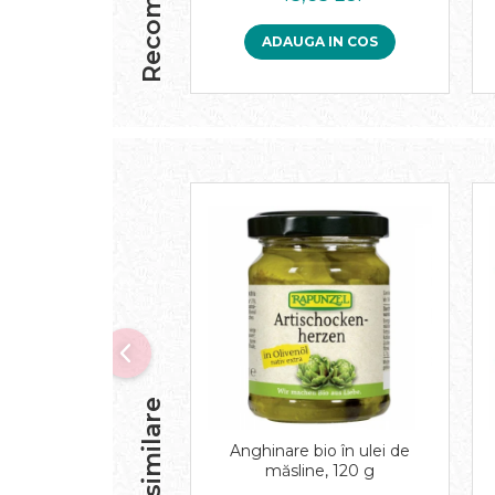
Paste bio fara gluten
Paste bio integrale
ADAUGA IN COS
Paste bio pentru copii
Paste fainoase bio
Pateu, sosuri si conserve
Conserve de peste bio
Crenvursti si pateu din carne bio
Pateu bio si creme vegetale
Sosuri bio
Produse din tomate
Ketchup bio
Sosuri bio din tomate
Sucuri si bauturi bio
Lapte bio si bauturi vegetale
Sirop bio
Sucuri din fructe si legume bio
Anghinare bio în ulei de
Superalimente
măsline, 120 g