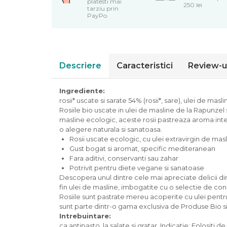
platesti mai
250 lei
tarziu prin
Piure bio din fructe
PayPo.
Dulciuri si batoane bio
Batoane bio cu fructe
Biscuiti si napolitane bio
Bomboane bio
Descriere
Caracteristici
Review-u
Dulciuri bio
Guma de mestecat bio
Ingrediente:
Jeleuri bio
rosii* uscate si sarate 54% (rosii*, sare), ulei de mas
Rosiile bio uscate in ulei de masline de la Rapunzel
Sticksuri, chipsuri si covrigei
masline ecologic, aceste rosii pastreaza aroma intens
Fructe, nuci, alune si seminte
o alegere naturala si sanatoasa.
Rosii uscate ecologic, cu ulei extravirgin de mas
Fructe bio uscate
Gust bogat si aromat, specific mediteranean
Nuci si alune bio
Fara aditivi, conservanti sau zahar
Seminte bio din plante oleaginoase
Potrivit pentru diete vegane si sanatoase
Seminte bio pentru germinat
Descopera unul dintre cele mai apreciate delicii din
fin ulei de masline, imbogatite cu o selectie de con
Ingrediente patiserie bio
Rosiile sunt pastrate mereu acoperite cu ulei pentr
Budinca bio
sunt parte dintr-o gama exclusiva de Produse Bio si 
Indulcitori bio
Intrebuintare:
ca antipasto, la salate si gratar. Indicatie: Folositi d