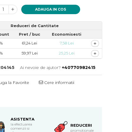
ADAUGA IN COS
Reduceri de Cantitate
ount
Pret
/ buc
Economisesti
+
3%
61,24 Lei
7,58 Lei
+
5%
59,97 Lei
25,25 Lei
204145
Ai nevoie de ajutor?
+40770982415
ga la Favorite
Cere informatii
ASISTENTA
la efectuarea
REDUCERI
comenzii si
promotionale