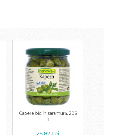
Capere bio în saramură, 206
g
26,87 Lei