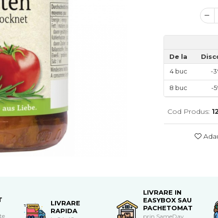
De la
Disc
4
buc
-
8
buc
-
Cod Produs:
1
Adau
LIVRARE IN
T
EASYBOX SAU
LIVRARE
PACHETOMAT
RAPIDA
te
prin SameDay