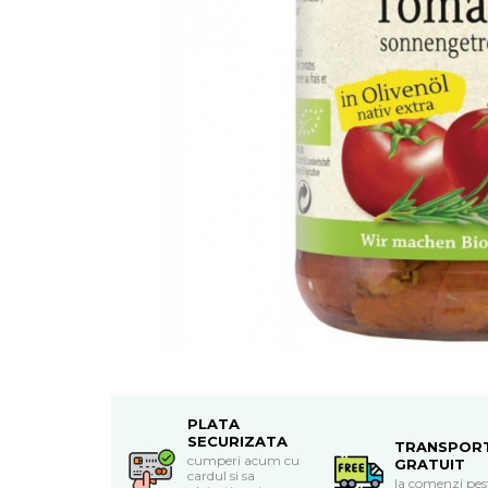
Uleiuri esentiale bio
Mixuri bio si blaturi
Paine bio
Ciocolata, cacao si cafea
Cacao bio
Cafea bio
Cafea bio din cereale
Ciocolata bio
Condimente si supe bio
Condimente bio
Maioneza bio
Mancare asiatica bio
Mustar bio
Sare si mixuri de sare
Supa bio
Dulceata si creme bio
PLATA
Compoturi bio
SECURIZATA
TRANSPOR
Creme bio din nuci si alune
cumperi acum cu
GRATUIT
cardul si sa
la comenzi pes
Gemuri si dulceata bio