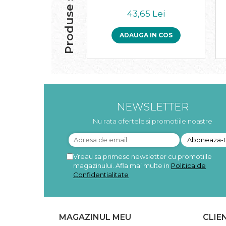
Produse similare
Pudre proteice bio
43,65 Lei
Superalimente bio
Uleiuri, grasimi si otet
ADAUGA IN COS
Grasimi bio
Otet bio
Ulei bio
Ulei de masline bio
Uleiuri esentiale alimentare bio
Uleiuri Oxyguard
NEWSLETTER
Nu rata ofertele si promotiile noastre
Vreau sa primesc newsletter cu promotiile
magazinului. Afla mai multe in
Politica de
Confidentialitate
MAGAZINUL MEU
CLIE