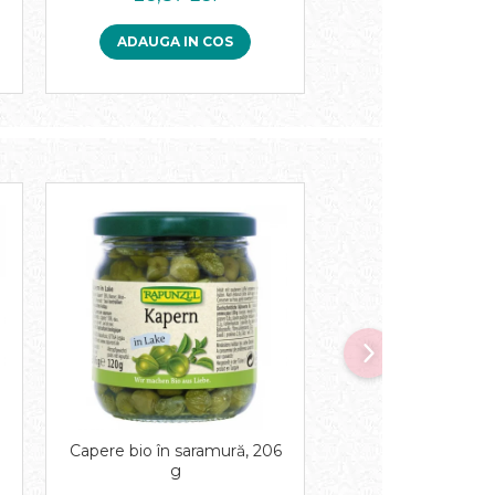
ADAUGA IN COS
Capere bio în saramură, 206
Capere bio în ulei d
g
120 g