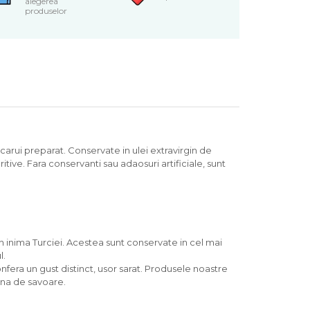
alegerea
produselor
carui preparat. Conservate in ulei extravirgin de
tive. Fara conservanti sau adaosuri artificiale, sunt
n inima Turciei. Acestea sunt conservate in cel mai
l.
fera un gust distinct, usor sarat. Produsele noastre
ina de savoare.