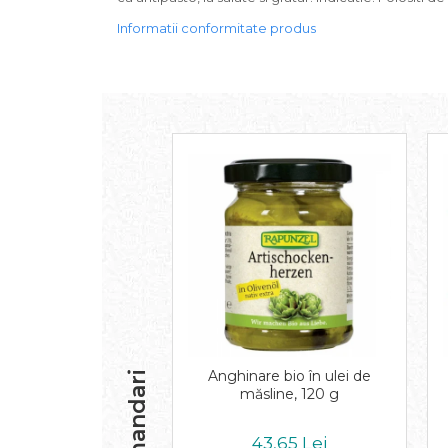
Inghetata bio si decoratiuni
Ingrediente bio pentru copt
Informatii conformitate produs
Masline bio si antipasti
Antipasti bio
Masline bio
Pesto bio
Musli si terci
Fulgi din cereale bio
Musli bio
Terci bio
Orez bio si leguminoase
Legume bio
Legume bio in conserva
Orez bio
Paste si fidea
Anghinare bio în ulei de
Recomandari
Paste bio din emmer
măsline, 120 g
Paste bio din grau
Paste bio din spelta
43,65 Lei