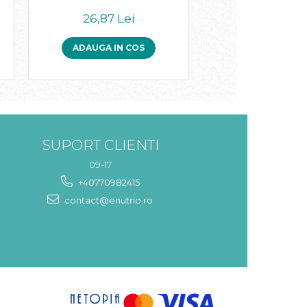
26,87 Lei
35,59 Le
ADAUGA IN COS
ADAUGA IN 
SUPORT CLIENTI
09-17
+40770982415
contact@enutrio.ro