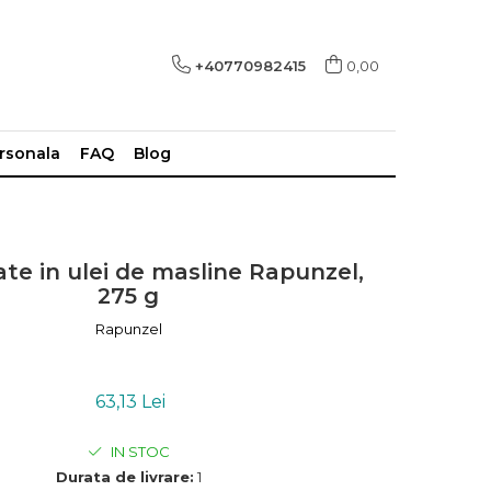
+40770982415
0,00
ersonala
FAQ
Blog
ate in ulei de masline Rapunzel,
275 g
Rapunzel
63,13 Lei
IN STOC
Durata de livrare:
1