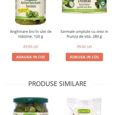
Lapte bio si bauturi vegetale
Sirop bio
Sucuri din fructe si legume bio
Superalimente
Anghinare bio în ulei de
Sarmale umplute cu orez in
Pudre proteice bio
măsline, 120 g
frunza de vita, 280 g
Superalimente bio
43,65 Lei
39,62 Lei
Uleiuri, grasimi si otet
Grasimi bio
ADAUGA IN COS
ADAUGA IN COS
Otet bio
Ulei bio
Ulei de masline bio
PRODUSE SIMILARE
Uleiuri esentiale alimentare bio
Uleiuri Oxyguard