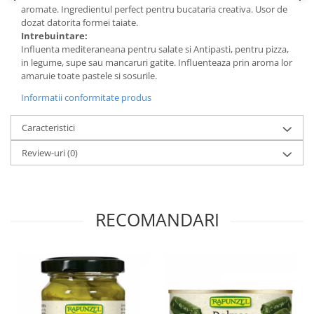
Paste si fidea
aromate. Ingredientul perfect pentru bucataria creativa. Usor de
dozat datorita formei taiate.
Paste bio din emmer
Intrebuintare:
Paste bio din grau
Influenta mediteraneana pentru salate si Antipasti, pentru pizza,
in legume, supe sau mancaruri gatite. Influenteaza prin aroma lor
Paste bio din spelta
amaruie toate pastele si sosurile.
Paste bio fara gluten
Informatii conformitate produs
Paste bio integrale
Paste bio pentru copii
Caracteristici
Paste fainoase bio
Review-uri
(0)
Pateu, sosuri si conserve
Conserve de peste bio
Crenvursti si pateu din carne bio
RECOMANDARI
Pateu bio si creme vegetale
Sosuri bio
Produse din tomate
Ketchup bio
Sosuri bio din tomate
Sucuri si bauturi bio