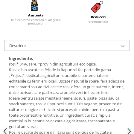
Budinca bio
Asistenta
Indulcitori bio
Reduceri
la efectuarea comenzii si alegerea
promotionale
produselor
Inghetata bio si decoratiuni
Ingrediente bio pentru copt
Masline bio si antipasti
Descriere
Antipasti bio
Masline bio
Ingrediente:
rosii* 84%, sare. *provin din agricultura ecologica.
Pesto bio
Rosiile bio uscate in felii de la Rapunzel fac parte din gama
Musli si terci
„Project”, dedicata agriculturii durabile si parteneriatelor
echitabile cu fermierii locali. Uscate natural la soare, fara adaos de
Fulgi din cereale bio
conservanti sau aditivi, aceste rosii ofera un gust autentic, intens,
Musli bio
dulce-acrisor, care pastreaza aromele verii in fiecare felie.
Terci bio
Ideale pentru salate mediteraneene, sosuri, paste, pizza sau ca
snack sanatos, rosiile Rapunzel sunt 100% vegane, provenite din
Orez bio si leguminoase
culturi ecologice certificate si procesate minim pentru a pastra
Legume bio
toate proprietatile nutritive. Un ingredient curat, simplu si
esential in bucataria celor care aleg calitatea, transparenta si
Legume bio in conserva
gustul adevarat.
Orez bio
Rosiile uscate de soare din Italia sunt delicios de fructate si