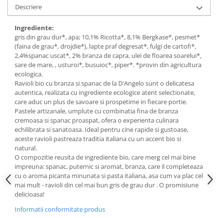
Descriere
Budinca bio
Indulcitori bio
Ingrediente:
gris din grau dur*, apa; 10,1% Ricotta*, 8,1% Bergkase*, pesmet*
Inghetata bio si decoratiuni
(faina de grau*, drojdie*), lapte praf degresat*, fulgi de cartofi*,
Ingrediente bio pentru copt
2,4%spanac uscat*, 2% branza de capra, ulei de floarea soarelui*
,
sare de mare, , usturoi*, busuioc*, piper*. *provin din agricultura
Masline bio si antipasti
ecologica.
Antipasti bio
Ravioli bio cu branza si spanac de la D'Angelo sunt o delicatesa
autentica, realizata cu ingrediente ecologice atent selectionate,
Masline bio
care aduc un plus de savoare si prospetime in fiecare portie.
Pesto bio
Pastele artizanale, umplute cu combinatia fina de branza
Musli si terci
cremoasa si spanac proaspat, ofera o experienta culinara
echilibrata si sanatoasa. Ideal pentru cine rapide si gustoase,
Fulgi din cereale bio
aceste ravioli pastreaza traditia italiana cu un accent bio si
Musli bio
natural.
O compozitie reusita de ingrediente bio, care merg cel mai bine
Terci bio
impreuna: spanac, puternic si aromat, branza, care il completeaza
Orez bio si leguminoase
cu o aroma picanta minunata si pasta italiana, asa cum va plac cel
mai mult - ravioli din cel mai bun gris de grau dur . O promisiune
Legume bio
delicioasa!
Legume bio in conserva
Informatii conformitate produs
Orez bio