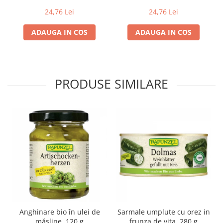
24,76 Lei
24,76 Lei
Lapte bio si bauturi vegetale
Sirop bio
ADAUGA IN COS
ADAUGA IN COS
Sucuri din fructe si legume bio
Superalimente
Pudre proteice bio
PRODUSE SIMILARE
Superalimente bio
Uleiuri, grasimi si otet
Grasimi bio
Otet bio
Ulei bio
Ulei de masline bio
Uleiuri esentiale alimentare bio
Uleiuri Oxyguard
Anghinare bio în ulei de
Sarmale umplute cu orez in
măsline, 120 g
frunza de vita, 280 g