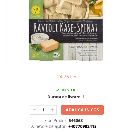
Uleiuri esentiale bio
Faina bio si gris
Mixuri bio si blaturi
Paine bio
Ciocolata, cacao si cafea
Cacao bio
Cafea bio
Cafea bio din cereale
Ciocolata bio
Condimente si supe bio
Condimente bio
24,76 Lei
Maioneza bio
IN STOC
Mancare asiatica bio
Durata de livrare:
1
Mustar bio
Sare si mixuri de sare
ADAUGA IN COS
Supa bio
Cod Produs:
546063
Dulceata si creme bio
Ai nevoie de ajutor?
+40770982415
Compoturi bio