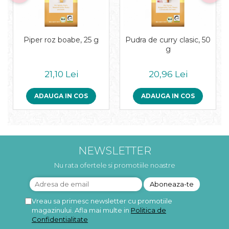
Piper roz boabe, 25 g
Pudra de curry clasic, 50
g
21,10 Lei
20,96 Lei
ADAUGA IN COS
ADAUGA IN COS
NEWSLETTER
Nu rata ofertele si promotiile noastre
Vreau sa primesc newsletter cu promotiile
magazinului. Afla mai multe in
Politica de
Confidentialitate