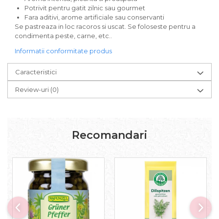
Paste bio fara gluten
Potrivit pentru gatit zilnic sau gourmet
Fara aditivi, arome artificiale sau conservanti
Paste bio integrale
Se pastreaza in loc racoros si uscat. Se foloseste pentru a
Paste bio pentru copii
condimenta peste, carne, etc..
Paste fainoase bio
Informatii conformitate produs
Pateu, sosuri si conserve
Conserve de peste bio
Caracteristici
Crenvursti si pateu din carne bio
Review-uri
(0)
Pateu bio si creme vegetale
Sosuri bio
Produse din tomate
Ketchup bio
Recomandari
Sosuri bio din tomate
Sucuri si bauturi bio
Lapte bio si bauturi vegetale
Sirop bio
Sucuri din fructe si legume bio
Superalimente