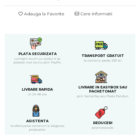
Piure bio din fructe
Adauga la Favorite
Cere informatii
Dulciuri si batoane bio
Batoane bio cu fructe
Biscuiti si napolitane bio
Bomboane bio
Dulciuri bio
Guma de mestecat bio
PLATA SECURIZATA
TRANSPORT GRATUIT
cumperi acum cu cardul si sa
la comenzi peste 250 lei
Jeleuri bio
platesti mai tarziu prin PayPo.
Sticksuri, chipsuri si covrigei
Fructe, nuci, alune si seminte
Fructe bio uscate
LIVRARE IN EASYBOX SAU
LIVRARE RAPIDA
PACHETOMAT
Nuci si alune bio
in 24-48 ore
prin SameDay sau Posta Panduri
Seminte bio din plante oleaginoase
Seminte bio pentru germinat
Ingrediente patiserie bio
ASISTENTA
REDUCERI
Budinca bio
la efectuarea comenzii si alegerea
promotionale
produselor
Indulcitori bio