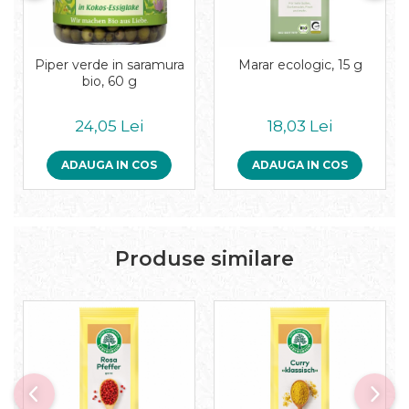
Pudre proteice bio
Superalimente bio
Uleiuri, grasimi si otet
Piper verde in saramura
Marar ecologic, 15 g
Grasimi bio
bio, 60 g
Otet bio
Ulei bio
24,05 Lei
18,03 Lei
Ulei de masline bio
Uleiuri esentiale alimentare bio
ADAUGA IN COS
ADAUGA IN COS
Uleiuri Oxyguard
Produse similare