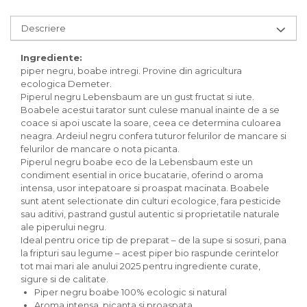
Inghetata bio si decoratiuni
Ingrediente bio pentru copt
Descriere
Masline bio si antipasti
Antipasti bio
Ingrediente:
piper negru, boabe intregi. Provine din agricultura
Masline bio
ecologica Demeter.
Pesto bio
Piperul negru Lebensbaum are un gust fructat si iute.
Musli si terci
Boabele acestui tarator sunt culese manual inainte de a se
coace si apoi uscate la soare, ceea ce determina culoarea
Fulgi din cereale bio
neagra. Ardeiul negru confera tuturor felurilor de mancare si
Musli bio
felurilor de mancare o nota picanta.
Terci bio
Piperul negru boabe eco de la Lebensbaum este un
condiment esential in orice bucatarie, oferind o aroma
Orez bio si leguminoase
intensa, usor intepatoare si proaspat macinata. Boabele
Legume bio
sunt atent selectionate din culturi ecologice, fara pesticide
Legume bio in conserva
sau aditivi, pastrand gustul autentic si proprietatile naturale
ale piperului negru.
Orez bio
Ideal pentru orice tip de preparat – de la supe si sosuri, pana
Paste si fidea
la fripturi sau legume – acest piper bio raspunde cerintelor
tot mai mari ale anului 2025 pentru ingrediente curate,
Paste bio din emmer
sigure si de calitate.
Paste bio din grau
Piper negru boabe 100% ecologic si natural
Paste bio din spelta
Aroma intensa, picanta si proaspata