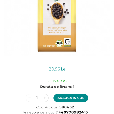
Uleiuri esentiale bio
Mixuri bio si blaturi
Paine bio
Ciocolata, cacao si cafea
Cacao bio
Cafea bio
Cafea bio din cereale
Ciocolata bio
Condimente si supe bio
Condimente bio
Maioneza bio
Mancare asiatica bio
20,96 Lei
Mustar bio
IN STOC
Sare si mixuri de sare
Durata de livrare:
1
Supa bio
Dulceata si creme bio
ADAUGA IN COS
Compoturi bio
Cod Produs:
580432
Creme bio din nuci si alune
Ai nevoie de ajutor?
+40770982415
Gemuri si dulceata bio