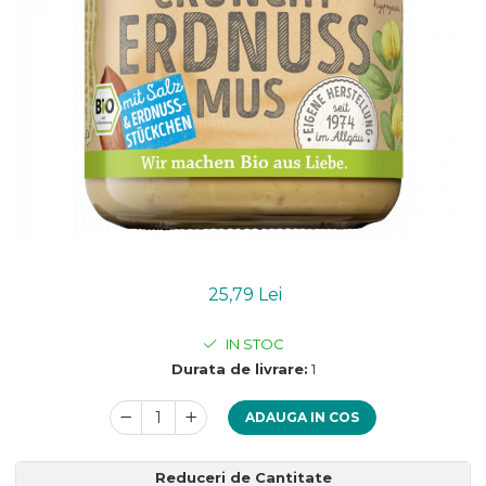
Uleiuri esentiale bio
Mixuri bio si blaturi
Paine bio
Ciocolata, cacao si cafea
Cacao bio
Cafea bio
Cafea bio din cereale
Ciocolata bio
Condimente si supe bio
Condimente bio
Maioneza bio
Mancare asiatica bio
25,79 Lei
Mustar bio
IN STOC
Sare si mixuri de sare
Durata de livrare:
1
Supa bio
Dulceata si creme bio
ADAUGA IN COS
Compoturi bio
Creme bio din nuci si alune
Reduceri de Cantitate
Gemuri si dulceata bio