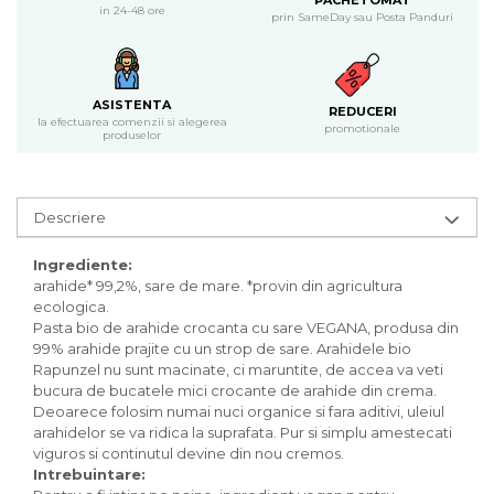
PACHETOMAT
Inghetata bio si decoratiuni
in 24-48 ore
prin SameDay sau Posta Panduri
Ingrediente bio pentru copt
Masline bio si antipasti
Antipasti bio
ASISTENTA
REDUCERI
Masline bio
la efectuarea comenzii si alegerea
promotionale
produselor
Pesto bio
Musli si terci
Fulgi din cereale bio
Descriere
Musli bio
Terci bio
Ingrediente:
Orez bio si leguminoase
arahide* 99,2%, sare de mare. *provin din agricultura
ecologica.
Legume bio
Pasta bio de arahide crocanta cu sare VEGANA, produsa din
Legume bio in conserva
99% arahide prajite cu un strop de sare. Arahidele bio
Orez bio
Rapunzel nu sunt macinate, ci maruntite, de accea va veti
bucura de bucatele mici crocante de arahide din crema.
Paste si fidea
Deoarece folosim numai nuci organice si fara aditivi, uleiul
Paste bio din emmer
arahidelor se va ridica la suprafata. Pur si simplu amestecati
viguros si continutul devine din nou cremos.
Paste bio din grau
Intrebuintare:
Paste bio din spelta