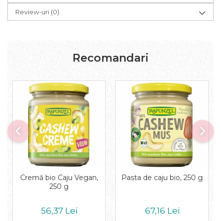
Pudre proteice bio
Review-uri
(0)
Superalimente bio
Uleiuri, grasimi si otet
Grasimi bio
Otet bio
Recomandari
Ulei bio
Ulei de masline bio
Uleiuri esentiale alimentare bio
Uleiuri Oxyguard
Cremă bio Caju Vegan,
Pasta de caju bio, 250 g
250 g
56,37 Lei
67,16 Lei