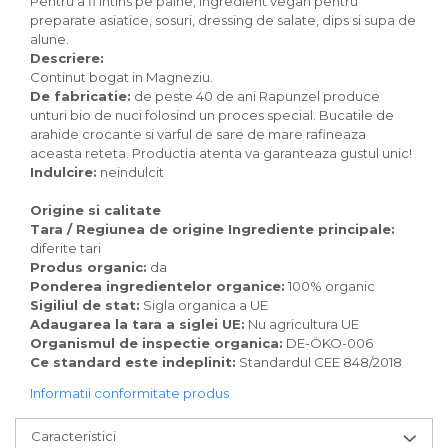
Pentru a fi intins pe paine, ingredient vegan pentru
Paste bio fara gluten
preparate asiatice, sosuri, dressing de salate, dips si supa de
Paste bio integrale
alune.
Descriere:
Paste bio pentru copii
Continut bogat in Magneziu.
Paste fainoase bio
De fabricatie:
de peste 40 de ani
Rapunzel produce
Pateu, sosuri si conserve
unturi bio de nuci folosind un proces special. Bucatile de
arahide crocante si varful de sare de mare rafineaza
Conserve de peste bio
aceasta reteta. Productia atenta va garanteaza gustul unic!
Crenvursti si pateu din carne bio
Indulcire:
neindulcit
Pateu bio si creme vegetale
Origine si calitate
Sosuri bio
Tara / Regiunea de origine Ingrediente principale:
Produse din tomate
diferite tari
Produs organic:
da
Ketchup bio
Ponderea ingredientelor organice:
100% organic
Sosuri bio din tomate
Sigiliul de stat:
Sigla organica a UE
Sucuri si bauturi bio
Adaugarea la tara a siglei UE:
Nu agricultura UE
Organismul de inspectie organica:
DE-ÖKO-006
Lapte bio si bauturi vegetale
Ce standard este indeplinit:
Standardul CEE 848/2018
Sirop bio
Informatii conformitate produs
Sucuri din fructe si legume bio
Superalimente
Caracteristici