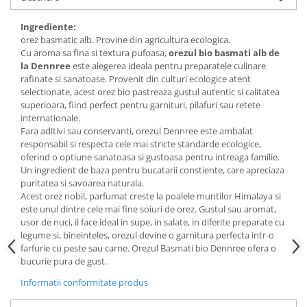
Budinca bio
Ingrediente:
Indulcitori bio
orez basmatic alb. Provine din agricultura ecologica.
Cu aroma sa fina si textura pufoasa,
orezul bio basmati alb de
Inghetata bio si decoratiuni
la Dennree
este alegerea ideala pentru preparatele culinare
Ingrediente bio pentru copt
rafinate si sanatoase. Provenit din culturi ecologice atent
Masline bio si antipasti
selectionate, acest orez bio pastreaza gustul autentic si calitatea
superioara, fiind perfect pentru garnituri, pilafuri sau retete
Antipasti bio
internationale.
Masline bio
Fara aditivi sau conservanti, orezul Dennree este ambalat
responsabil si respecta cele mai stricte standarde ecologice,
Pesto bio
oferind o optiune sanatoasa si gustoasa pentru intreaga familie.
Musli si terci
Un ingredient de baza pentru bucatarii constiente, care apreciaza
puritatea si savoarea naturala.
Fulgi din cereale bio
Acest orez nobil, parfumat creste la poalele muntilor Himalaya si
Musli bio
este unul dintre cele mai fine soiuri de orez. Gustul sau aromat,
usor de nuci, il face ideal in supe, in salate, in diferite preparate cu
Terci bio
legume si, bineinteles, orezul devine o garnitura perfecta intr-o
Orez bio si leguminoase
farfurie cu peste sau carne. Orezul Basmati bio Dennree ofera o
bucurie pura de gust.
Legume bio
Legume bio in conserva
Informatii conformitate produs
Orez bio