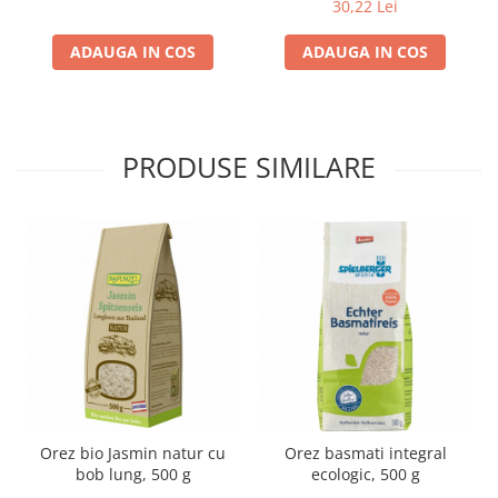
30,22 Lei
Lapte bio si bauturi vegetale
ADAUGA IN COS
ADAUGA IN COS
Sirop bio
Sucuri din fructe si legume bio
Superalimente
Pudre proteice bio
PRODUSE SIMILARE
Superalimente bio
Uleiuri, grasimi si otet
Grasimi bio
Otet bio
Ulei bio
Ulei de masline bio
Uleiuri esentiale alimentare bio
Uleiuri Oxyguard
Orez bio Jasmin natur cu
Orez basmati integral
bob lung, 500 g
ecologic, 500 g