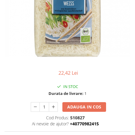
Uleiuri esentiale bio
Faina bio si gris
Mixuri bio si blaturi
Paine bio
Ciocolata, cacao si cafea
Cacao bio
Cafea bio
Cafea bio din cereale
Ciocolata bio
Condimente si supe bio
22,42 Lei
Condimente bio
Maioneza bio
IN STOC
Mancare asiatica bio
Durata de livrare:
1
Mustar bio
ADAUGA IN COS
Sare si mixuri de sare
Supa bio
Cod Produs:
510827
Ai nevoie de ajutor?
+40770982415
Dulceata si creme bio
Compoturi bio