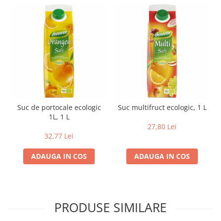
Lapte bio si bauturi vegetale
Sirop bio
Sucuri din fructe si legume bio
Superalimente
Pudre proteice bio
Superalimente bio
Uleiuri, grasimi si otet
Suc de portocale ecologic
Suc multifruct ecologic, 1 L
Grasimi bio
1L, 1 L
Otet bio
27,80 Lei
Ulei bio
32,77 Lei
Ulei de masline bio
ADAUGA IN COS
ADAUGA IN COS
Uleiuri esentiale alimentare bio
Uleiuri Oxyguard
PRODUSE SIMILARE