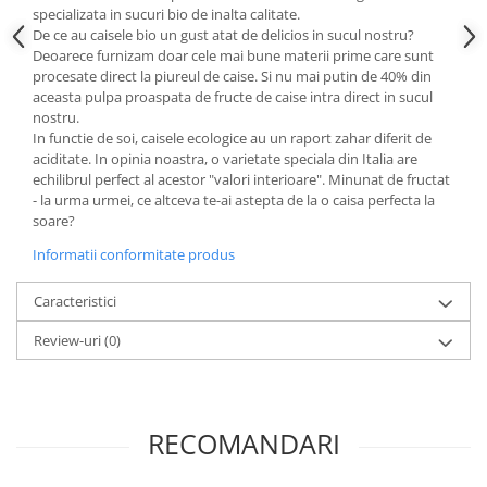
Paste si fidea
specializata in sucuri bio de inalta calitate.
De ce au caisele bio un gust atat de delicios in sucul nostru?
Paste bio din emmer
Deoarece furnizam doar cele mai bune materii prime care sunt
Paste bio din grau
procesate direct la piureul de caise. Si nu mai putin de 40% din
aceasta pulpa proaspata de fructe de caise intra direct in sucul
Paste bio din spelta
nostru.
Paste bio fara gluten
In functie de soi, caisele ecologice au un raport zahar diferit de
aciditate. In opinia noastra, o varietate speciala din Italia are
Paste bio integrale
echilibrul perfect al acestor "valori interioare". Minunat de fructat
Paste bio pentru copii
- la urma urmei, ce altceva te-ai astepta de la o caisa perfecta la
Paste fainoase bio
soare?
Pateu, sosuri si conserve
Informatii conformitate produs
Conserve de peste bio
Caracteristici
Crenvursti si pateu din carne bio
Pateu bio si creme vegetale
Review-uri
(0)
Sosuri bio
Produse din tomate
Ketchup bio
RECOMANDARI
Sosuri bio din tomate
Sucuri si bauturi bio