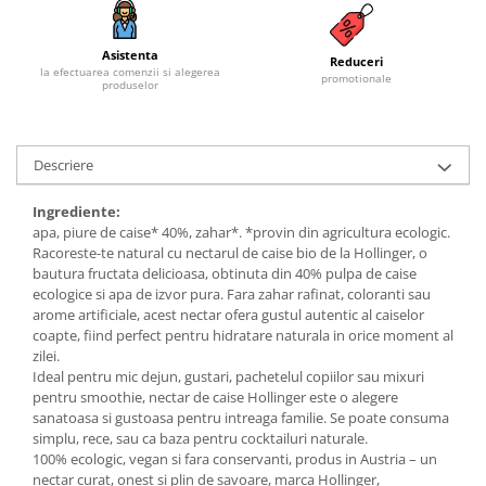
Budinca bio
Asistenta
Indulcitori bio
Reduceri
la efectuarea comenzii si alegerea
promotionale
produselor
Inghetata bio si decoratiuni
Ingrediente bio pentru copt
Masline bio si antipasti
Descriere
Antipasti bio
Masline bio
Ingrediente:
apa, piure de caise* 40%, zahar*. *provin din agricultura ecologic.
Pesto bio
Racoreste-te natural cu nectarul de caise bio de la Hollinger, o
Musli si terci
bautura fructata delicioasa, obtinuta din 40% pulpa de caise
ecologice si apa de izvor pura. Fara zahar rafinat, coloranti sau
Fulgi din cereale bio
arome artificiale, acest nectar ofera gustul autentic al caiselor
Musli bio
coapte, fiind perfect pentru hidratare naturala in orice moment al
Terci bio
zilei.
Ideal pentru mic dejun, gustari, pachetelul copiilor sau mixuri
Orez bio si leguminoase
pentru smoothie, nectar de caise Hollinger este o alegere
Legume bio
sanatoasa si gustoasa pentru intreaga familie. Se poate consuma
simplu, rece, sau ca baza pentru cocktailuri naturale.
Legume bio in conserva
100% ecologic, vegan si fara conservanti, produs in Austria – un
Orez bio
nectar curat, onest si plin de savoare, marca Hollinger,