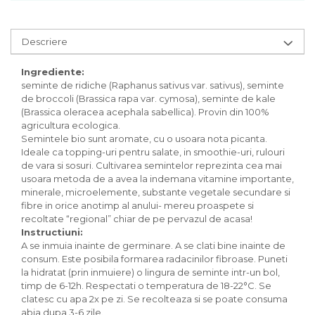
Inghetata bio si decoratiuni
Ingrediente bio pentru copt
Masline bio si antipasti
Descriere
Antipasti bio
Ingrediente:
Masline bio
seminte de ridiche (Raphanus sativus var. sativus), seminte
Pesto bio
de broccoli (Brassica rapa var. cymosa), seminte de kale
Musli si terci
(Brassica oleracea acephala sabellica). Provin din 100%
agricultura ecologica.
Fulgi din cereale bio
Semintele bio sunt aromate, cu o usoara nota picanta.
Musli bio
Ideale ca topping-uri pentru salate, in smoothie-uri, rulouri
Terci bio
de vara si sosuri. Cultivarea semintelor reprezinta cea mai
usoara metoda de a avea la indemana vitamine importante,
Orez bio si leguminoase
minerale, microelemente, substante vegetale secundare si
Legume bio
fibre in orice anotimp al anului- mereu proaspete si
Legume bio in conserva
recoltate “regional” chiar de pe pervazul de acasa!
Instructiuni:
Orez bio
A se inmuia inainte de germinare. A se clati bine inainte de
Paste si fidea
consum. Este posibila formarea radacinilor fibroase. Puneti
la hidratat (prin inmuiere) o lingura de seminte intr-un bol,
Paste bio din emmer
timp de 6-12h. Respectati o temperatura de 18-22°C. Se
Paste bio din grau
clatesc cu apa 2x pe zi. Se recolteaza si se poate consuma
Paste bio din spelta
abia dupa 3-6 zile.