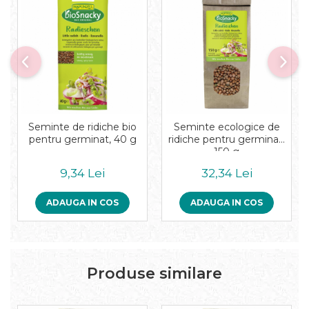
Pudre proteice bio
Superalimente bio
Uleiuri, grasimi si otet
Grasimi bio
Otet bio
Ulei bio
Ulei de masline bio
Uleiuri esentiale alimentare bio
Seminte de ridiche bio
Seminte ecologice de
Uleiuri Oxyguard
pentru germinat, 40 g
ridiche pentru germinat,
150 g
9,34 Lei
32,34 Lei
ADAUGA IN COS
ADAUGA IN COS
Produse similare