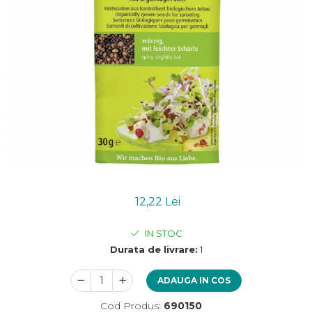
Uleiuri esentiale bio
Mixuri bio si blaturi
Paine bio
Ciocolata, cacao si cafea
Cacao bio
Cafea bio
Cafea bio din cereale
Ciocolata bio
Condimente si supe bio
Condimente bio
Maioneza bio
Mancare asiatica bio
12,22 Lei
Mustar bio
Sare si mixuri de sare
IN STOC
Supa bio
Durata de livrare:
1
Dulceata si creme bio
Compoturi bio
ADAUGA IN COS
Creme bio din nuci si alune
Cod Produs:
690150
Gemuri si dulceata bio