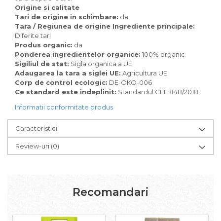
Paste bio fara gluten
Origine si calitate
Tari de origine in schimbare:
da
Paste bio integrale
Tara / Regiunea de origine Ingrediente principale:
Paste bio pentru copii
Diferite tari
Paste fainoase bio
Produs organic:
da
Pateu, sosuri si conserve
Ponderea ingredientelor organice:
100% organic
Sigiliul de stat:
Sigla organica a UE
Conserve de peste bio
Adaugarea la tara a siglei UE:
Agricultura UE
Crenvursti si pateu din carne bio
Corp de control ecologic:
DE-ÖKO-006
Ce standard este indeplinit:
Standardul CEE 848/2018
Pateu bio si creme vegetale
Sosuri bio
Informatii conformitate produs
Produse din tomate
Caracteristici
Ketchup bio
Sosuri bio din tomate
Review-uri
(0)
Sucuri si bauturi bio
Lapte bio si bauturi vegetale
Sirop bio
Recomandari
Sucuri din fructe si legume bio
Superalimente