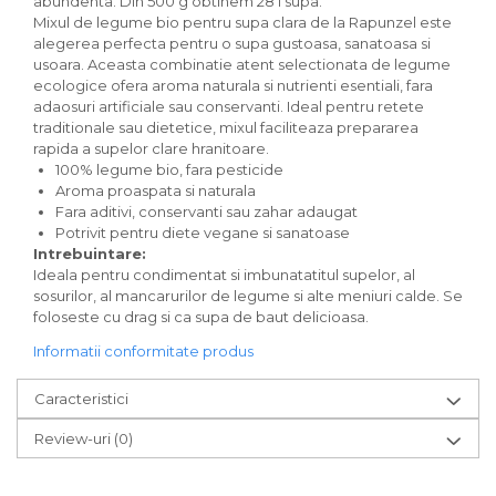
abundenta. Din 500 g obtinem 28 l supa.
Paste bio fara gluten
Mixul de legume bio pentru supa clara de la Rapunzel este
Paste bio integrale
alegerea perfecta pentru o supa gustoasa, sanatoasa si
usoara. Aceasta combinatie atent selectionata de legume
Paste bio pentru copii
ecologice ofera aroma naturala si nutrienti esentiali, fara
Paste fainoase bio
adaosuri artificiale sau conservanti. Ideal pentru retete
Pateu, sosuri si conserve
traditionale sau dietetice, mixul faciliteaza prepararea
rapida a supelor clare hranitoare.
Conserve de peste bio
100% legume bio, fara pesticide
Crenvursti si pateu din carne bio
Aroma proaspata si naturala
Pateu bio si creme vegetale
Fara aditivi, conservanti sau zahar adaugat
Potrivit pentru diete vegane si sanatoase
Sosuri bio
Intrebuintare:
Produse din tomate
Ideala pentru condimentat si imbunatatitul supelor, al
sosurilor, al mancarurilor de legume si alte meniuri calde. Se
Ketchup bio
foloseste cu drag si ca supa de baut delicioasa.
Sosuri bio din tomate
Sucuri si bauturi bio
Informatii conformitate produs
Lapte bio si bauturi vegetale
Caracteristici
Sirop bio
Sucuri din fructe si legume bio
Review-uri
(0)
Superalimente