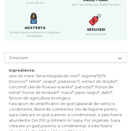
PACHETOMAT
Inghetata bio si decoratiuni
in 24-48 ore
prin SameDay sau Posta Panduri
Ingrediente bio pentru copt
Masline bio si antipasti
Antipasti bio
ASISTENTA
REDUCERI
Masline bio
la efectuarea comenzii si alegerea
promotionale
produselor
Pesto bio
Musli si terci
Fulgi din cereale bio
Descriere
Musli bio
Terci bio
Ingrediente:
Orez bio si leguminoase
sare de mare, faina integrala de orez*, legume*20%
(morcovi*, telina*, ceapa*, pastarnac*), extract de drojdie*,
Legume bio
curcuma*,ulei de floarea-soarelui*, patrunjel*, frunze de
Legume bio in conserva
telina*, frunze de leustean*, macis*, piper negru*, dafin*.
Orez bio
*provin din agricultura ecologica.
Fara aport de amplificatori de gust (glutanat de natriu) si
Paste si fidea
condimente, libera de colesterina. Mix de legume pentru
Paste bio din emmer
supa clara are un gust puternic si condimentat, si este foarte
abundenta. Din 250 g obtinem 14 l supa. Pur vegetala. Supa
Paste bio din grau
clara are un gust puternic si condimentat, si este foarte
Paste bio din spelta