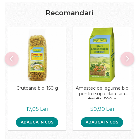
Pudre proteice bio
Superalimente bio
Recomandari
Uleiuri, grasimi si otet
Grasimi bio
Otet bio
Ulei bio
Ulei de masline bio
Uleiuri esentiale alimentare bio
Uleiuri Oxyguard
Crutoane bio, 150 g
Amestec de legume bio
pentru supa clara fara
drojdie, 500 g
17,05 Lei
50,90 Lei
ADAUGA IN COS
ADAUGA IN COS