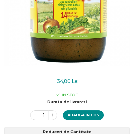
Uleiuri esentiale bio
Mixuri bio si blaturi
Paine bio
Ciocolata, cacao si cafea
Cacao bio
Cafea bio
Cafea bio din cereale
Ciocolata bio
Condimente si supe bio
Condimente bio
Maioneza bio
Mancare asiatica bio
34,80 Lei
Mustar bio
IN STOC
Sare si mixuri de sare
Durata de livrare:
1
Supa bio
Dulceata si creme bio
ADAUGA IN COS
Compoturi bio
Creme bio din nuci si alune
Reduceri de Cantitate
Gemuri si dulceata bio