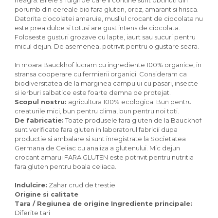
neagra. Bilele si fulgii pe care ii contine sunt obtinuti din
Paste bio fara gluten
porumb din cereale bio fara gluten, orez, amarant si hrisca.
Paste bio integrale
Datorita ciocolatei amaruie, musliul crocant de ciocolata nu
este prea dulce si totusi are gust intens de ciocolata.
Paste bio pentru copii
Foloseste gusturi grozave cu lapte, iaurt sau sucuri pentru
Paste fainoase bio
micul dejun. De asemenea, potrivit pentru o gustare seara.
Pateu, sosuri si conserve
In moara Bauckhof lucram cu ingrediente 100% organice, in
Conserve de peste bio
stransa cooperare cu fermierii organici. Consideram ca
Crenvursti si pateu din carne bio
biodiversitatea de la marginea campului cu pasari, insecte
Pateu bio si creme vegetale
si ierburi salbatice este foarte demna de protejat.
Scopul nostru:
agricultura 100% ecologica. Bun pentru
Sosuri bio
creaturile mici, bun pentru clima, bun pentru noi toti.
Produse din tomate
De fabricatie:
Toate produsele fara gluten de la Bauckhof
sunt verificate fara gluten in laboratorul fabricii dupa
Ketchup bio
productie si ambalare si sunt inregistrate la Societatea
Sosuri bio din tomate
Germana de Celiac cu analiza a glutenului. Mic dejun
Sucuri si bauturi bio
crocant amarui FARA GLUTEN este potrivit pentru nutritia
fara gluten pentru boala celiaca.
Lapte bio si bauturi vegetale
Sirop bio
Indulcire:
Zahar crud de trestie
Sucuri din fructe si legume bio
Origine si calitate
Tara / Regiunea de origine Ingrediente principale:
Superalimente
Diferite tari