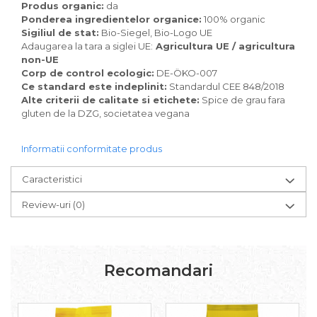
Pudre proteice bio
Produs organic:
da
Superalimente bio
Ponderea ingredientelor organice:
100% organic
Sigiliul de stat:
Bio-Siegel, Bio-Logo UE
Uleiuri, grasimi si otet
Adaugarea la tara a siglei UE:
Agricultura UE / agricultura
Grasimi bio
non-UE
Corp de control ecologic:
DE-ÖKO-007
Otet bio
Ce standard este indeplinit:
Standardul CEE 848/2018
Ulei bio
Alte criterii de calitate si etichete:
Spice de grau fara
Ulei de masline bio
gluten de la DZG, societatea vegana
Uleiuri esentiale alimentare bio
Uleiuri Oxyguard
Informatii conformitate produs
Caracteristici
Review-uri
(0)
Recomandari