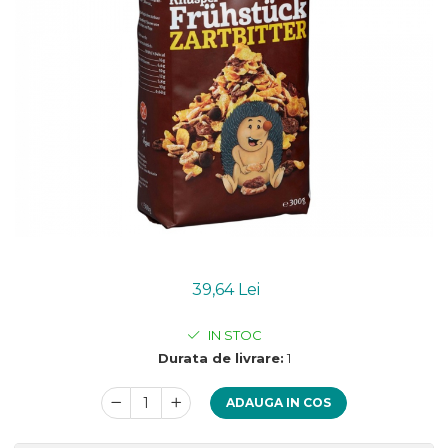
Uleiuri esentiale bio
Mixuri bio si blaturi
Paine bio
Ciocolata, cacao si cafea
Cacao bio
Cafea bio
Cafea bio din cereale
Ciocolata bio
Condimente si supe bio
Condimente bio
Maioneza bio
Mancare asiatica bio
39,64 Lei
Mustar bio
Sare si mixuri de sare
IN STOC
Supa bio
Durata de livrare:
1
Dulceata si creme bio
Compoturi bio
ADAUGA IN COS
Creme bio din nuci si alune
Gemuri si dulceata bio