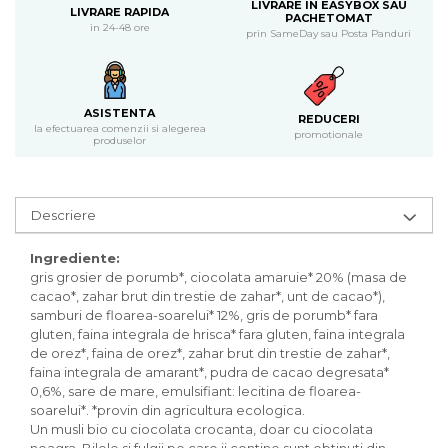
Inghetata bio si decoratiuni
LIVRARE IN EASYBOX SAU
LIVRARE RAPIDA
PACHETOMAT
Ingrediente bio pentru copt
in 24-48 ore
prin SameDay sau Posta Panduri
Masline bio si antipasti
Antipasti bio
Masline bio
ASISTENTA
REDUCERI
Pesto bio
la efectuarea comenzii si alegerea
promotionale
produselor
Musli si terci
Fulgi din cereale bio
Musli bio
Descriere
Terci bio
Orez bio si leguminoase
Ingrediente:
gris grosier de porumb*, ciocolata amaruie* 20% (masa de
Legume bio
cacao*, zahar brut din trestie de zahar*, unt de cacao*),
Legume bio in conserva
samburi de floarea-soarelui* 12%, gris de porumb* fara
gluten, faina integrala de hrisca* fara gluten, faina integrala
Orez bio
de orez*, faina de orez*, zahar brut din trestie de zahar*,
Paste si fidea
faina integrala de amarant*, pudra de cacao degresata*
Paste bio din emmer
0,6%, sare de mare, emulsifiant: lecitina de floarea-
soarelui*. *provin din agricultura ecologica.
Paste bio din grau
Un musli bio cu ciocolata crocanta, doar cu ciocolata
Paste bio din spelta