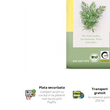
Uleiuri esentiale bio
Faina bio si gris
Mixuri bio si blaturi
Paine bio
Ciocolata, cacao si cafea
Cacao bio
Cafea bio
Cafea bio din cereale
Ciocolata bio
Condimente si supe bio
Condimente bio
Maioneza bio
Mancare asiatica bio
Mustar bio
Plata securizata
Sare si mixuri de sare
Transport
cumperi acum cu
gratuit
Supa bio
cardul si sa platesti
la comenzi pes
mai tarziu prin
250 lei
Dulceata si creme bio
PayPo.
Compoturi bio