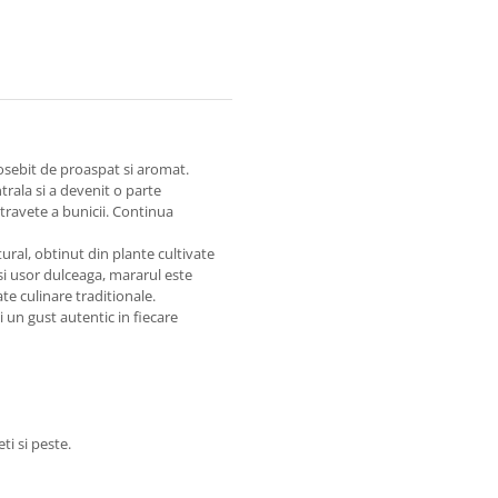
sebit de proaspat si aromat.
rala si a devenit o parte
stravete a bunicii. Continua
al, obtinut din plante cultivate
si usor dulceaga, mararul este
te culinare traditionale.
i un gust autentic in fiecare
ti si peste.