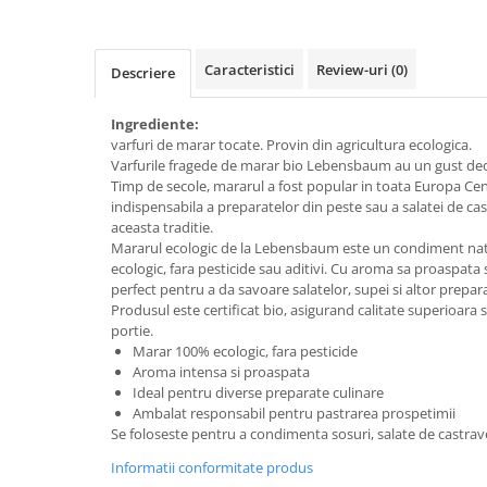
Creme bio din nuci si alune
Gemuri si dulceata bio
Caracteristici
Review-uri
(0)
Descriere
Piure bio din fructe
Dulciuri si batoane bio
Ingrediente:
Batoane bio cu fructe
varfuri de marar tocate. Provin din agricultura ecologica.
Varfurile fragede de marar bio Lebensbaum au un gust deo
Biscuiti si napolitane bio
Timp de secole, mararul a fost popular in toata Europa Cent
Bomboane bio
indispensabila a preparatelor din peste sau a salatei de ca
Dulciuri bio
aceasta traditie.
Mararul ecologic de la Lebensbaum este un condiment natur
Guma de mestecat bio
ecologic, fara pesticide sau aditivi. Cu aroma sa proaspata 
Jeleuri bio
perfect pentru a da savoare salatelor, supei si altor prepara
Produsul este certificat bio, asigurand calitate superioara s
Sticksuri, chipsuri si covrigei
portie.
Fructe, nuci, alune si seminte
Marar 100% ecologic, fara pesticide
Aroma intensa si proaspata
Fructe bio uscate
Ideal pentru diverse preparate culinare
Nuci si alune bio
Ambalat responsabil pentru pastrarea prospetimii
Seminte bio din plante oleaginoase
Se foloseste pentru a condimenta sosuri, salate de castrave
Seminte bio pentru germinat
Informatii conformitate produs
Ingrediente patiserie bio