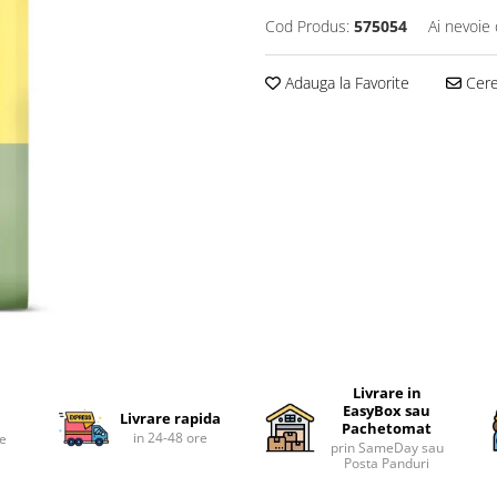
Cod Produs:
575054
Ai nevoie 
Adauga la Favorite
Cere 
Livrare in
EasyBox sau
Livrare rapida
Pachetomat
in 24-48 ore
te
prin SameDay sau
Posta Panduri