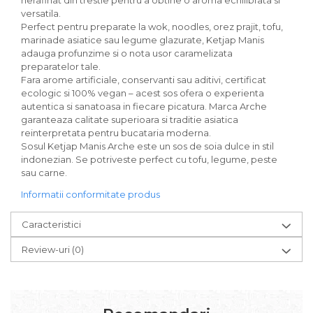
nerafinat din trestie pentru a obtine o aroma echilibrata si
Paste bio fara gluten
versatila.
Paste bio integrale
Perfect pentru preparate la wok, noodles, orez prajit, tofu,
marinade asiatice sau legume glazurate, Ketjap Manis
Paste bio pentru copii
adauga profunzime si o nota usor caramelizata
Paste fainoase bio
preparatelor tale.
Pateu, sosuri si conserve
Fara arome artificiale, conservanti sau aditivi, certificat
ecologic si 100% vegan – acest sos ofera o experienta
Conserve de peste bio
autentica si sanatoasa in fiecare picatura. Marca Arche
Crenvursti si pateu din carne bio
garanteaza calitate superioara si traditie asiatica
Pateu bio si creme vegetale
reinterpretata pentru bucataria moderna.
Sosul Ketjap Manis Arche este un sos de soia dulce in stil
Sosuri bio
indonezian. Se potriveste perfect cu tofu, legume, peste
Produse din tomate
sau carne.
Ketchup bio
Informatii conformitate produs
Sosuri bio din tomate
Sucuri si bauturi bio
Caracteristici
Lapte bio si bauturi vegetale
Review-uri
(0)
Sirop bio
Sucuri din fructe si legume bio
Superalimente