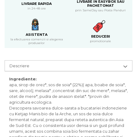
Inghetata bio si decoratiuni
LIVRARE IN EASYBOX SAU
LIVRARE RAPIDA
PACHETOMAT
Ingrediente bio pentru copt
in 24-48 ore
prin SameDay sau Posta Panduri
Masline bio si antipasti
Antipasti bio
Masline bio
ASISTENTA
REDUCERI
Pesto bio
la efectuarea comenzii si alegerea
promotionale
produselor
Musli si terci
Fulgi din cereale bio
Musli bio
Descriere
Terci bio
Orez bio si leguminoase
Ingrediente:
apa, sirop de orez*, sos de soia* (22%)( apa, boabe de soia*,
Legume bio
sare, alcool
),
melasa* ,concentrat din suc de mere*, melasa*,
Legume bio in conserva
otet de mere*, pudra de anason stelat*. *provin din
agricultura ecologica.
Orez bio
Descopera savoarea dulce-sarata a bucatariei indoneziene
Paste si fidea
cu Ketjap Manis bio de la Arche, un sos de soia dulce
Paste bio din emmer
fermentat natural, preparat dupa reteta autentica din Asia
de Sud-Est. Cu o consistenta usor densa si un gust profund
Paste bio din grau
umami, acest sos combina soia bio fermentata cu zahar
Paste bio din spelta