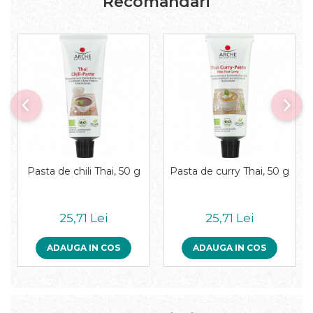
Recomandari
Pudre proteice bio
Superalimente bio
Uleiuri, grasimi si otet
Grasimi bio
Otet bio
Ulei bio
Ulei de masline bio
Uleiuri esentiale alimentare bio
Uleiuri Oxyguard
Pasta de chili Thai, 50 g
Pasta de curry Thai, 50 g
25,71 Lei
25,71 Lei
ADAUGA IN COS
ADAUGA IN COS