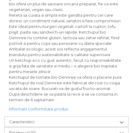
Inghetata bio si decoratiuni
bio ofera un plus de savoare oricarui preparat, fie ca este
Ingrediente bio pentru copt
vegetarian, vegan sau clasic.
Masline bio si antipasti
Reteta sa curata si simpla este gandita pentru cei care
doresc un condiment natural, sanatos si fara compromisuri.
Antipasti bio
Este ideal pentru burgeri vegetali, cartofi la cuptor, tofu
Masline bio
prajit, paste sau sandwich-uri rapide. Ketchupul bio
Dennree nu contine gluten, lactoza sau zahar rafinat, fiind
Pesto bio
potrivit si pentru copii sau persoane cu diete speciale.
Musli si terci
Ambalat ecologic, acest sos reflecta angajamentul
brandului pentru sustenabilitate si calitate superioara.
Fulgi din cereale bio
Un ketchup eco cu gust autentic, facut cu responsabilitate
Musli bio
si grija fata de sanatate si mediu – o alegere bio inspirata
Terci bio
pentru mesele zilnice.
Orez bio si leguminoase
Ketchupul de tomate bio Dennree va ofera o placere pura.
Ketchupul de rosii Dennree este fabricat din rosii cu coaja
Legume bio
uscata de soare. Bucurati-va de gustul fructo-aromat.
Legume bio in conserva
Dupa deschidere se va pastra la rece si se va consuma in
Orez bio
termen de 6 saptamani
Paste si fidea
Informatii conformitate produs
Paste bio din emmer
Caracteristici
Paste bio din grau
Paste bio din spelta
Review-uri
(0)