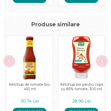
Pudre proteice bio
Superalimente bio
Uleiuri, grasimi si otet
Grasimi bio
Produse similare
Otet bio
Ulei bio
Ulei de masline bio
Uleiuri esentiale alimentare bio
Uleiuri Oxyguard
Ketchup de tomate bio,
Ketchup bio pentru copii
450 ml
cu 85% tomate, 300 ml
30,74 Lei
28,96 Lei