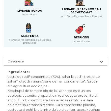
Piure bio din fructe
LIVRARE IN EASYBOX SAU
LIVRARE RAPIDA
Dulciuri si batoane bio
PACHETOMAT
in 24-48 ore
prin SameDay sau Posta Panduri
Batoane bio cu fructe
Biscuiti si napolitane bio
Bomboane bio
ASISTENTA
Dulciuri bio
REDUCERI
la efectuarea comenzii si alegerea
promotionale
Guma de mestecat bio
produselor
Jeleuri bio
Sticksuri, chipsuri si covrigei
Fructe, nuci, alune si seminte
Descriere
Fructe bio uscate
Ingrediente:
Nuci si alune bio
pasta de rosii* concentrata (73%), zahar brut din trestie de
Seminte bio din plante oleaginoase
zahar*, otet din vinars*, sare gema , condimente*. *provin
din agricultura ecologica.
Seminte bio pentru germinat
Ketchupul de tomate bio de la Dennree este un sos
Ingrediente patiserie bio
ecologic autentic, preparat din rosii coapte provenite din
Budinca bio
agricultura bio certificata, fara adaosuri artificiale, fara
coloranti sau arome sintetice. Cu o consistenta placuta,
Indulcitori bio
gustoasa si echilibrata intre dulce si acrisor, acest ketchup