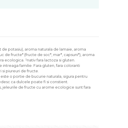
rtrat de potasiu), aroma naturala de lamaie, aroma
 de fructe* (fructe de soc*, mar*, capsuni*), aroma
a ecologica. ¹nativ fara lactoza si gluten.
 intreaga familie. Fara gluten, fara coloranti
 si piureuri de fructe.
 este o portie de bucurie naturala, sigura pentru
desc ca dulcele poate fi si constient.
s, jeleurile de fructe cu arome ecologice sunt fara