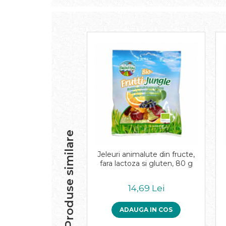
Paste bio fara gluten
Paste bio integrale
Paste bio pentru copii
Paste fainoase bio
Pateu, sosuri si conserve
Conserve de peste bio
Crenvursti si pateu din carne bio
Pateu bio si creme vegetale
Sosuri bio
Produse din tomate
Produse similare
Ketchup bio
Sosuri bio din tomate
Jeleuri animalute din fructe,
Sucuri si bauturi bio
fara lactoza si gluten, 80 g
Lapte bio si bauturi vegetale
Sirop bio
14,69 Lei
Sucuri din fructe si legume bio
ADAUGA IN COS
Superalimente