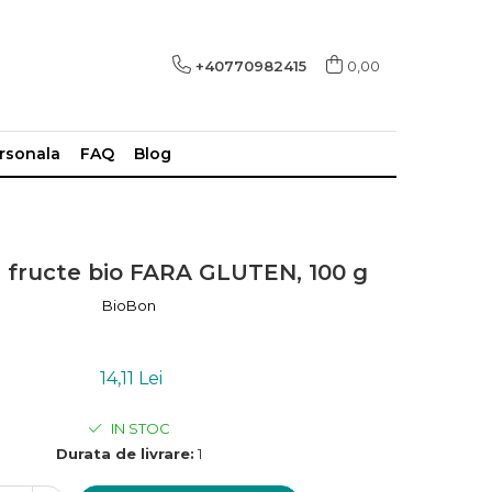
+40770982415
0,00
ersonala
FAQ
Blog
u fructe bio FARA GLUTEN, 100 g
BioBon
14,11 Lei
IN STOC
Durata de livrare:
1