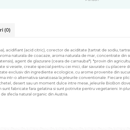
ri
(0)
a), acidifiant (acid citric), corector de aciditate (tartrat de sodiu, ta
aroma naturala de coacaze, aroma naturala de mar, concentrate din suc
tensis), agent de glazurare (ceara de carnauba*). *provin din agricultur
ate si vesele, create special pentru cei mici, dar savurate cu placere de
alizate exclusiv din ingrediente ecologice, cu arome provenite din sucuri
ma intr-o alternativa sanatoasa la jeleurile conventionale. Fiecare plic
pachetel, desert sau un moment dulce intre mese, jeleurile BioBon dove
unt fabricate fara gelatina si sunt potrivite pentru vegetarieni. In plu
r de sfecla natural organic din Austria.