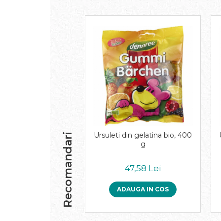
Inghetata bio si decoratiuni
Ingrediente bio pentru copt
Masline bio si antipasti
Antipasti bio
Masline bio
Pesto bio
Musli si terci
Fulgi din cereale bio
Musli bio
Terci bio
Orez bio si leguminoase
Ursuleti din gelatina bio, 400
Recomandari
Legume bio
g
Legume bio in conserva
Orez bio
47,58 Lei
Paste si fidea
ADAUGA IN COS
Paste bio din emmer
Paste bio din grau
Paste bio din spelta