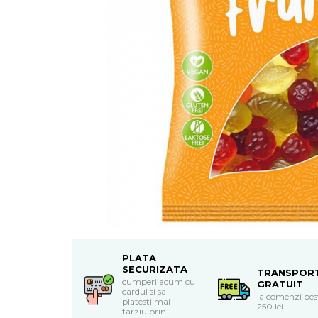
Uleiuri esentiale bio
Mixuri bio si blaturi
Paine bio
Ciocolata, cacao si cafea
Cacao bio
Cafea bio
Cafea bio din cereale
Ciocolata bio
Condimente si supe bio
Condimente bio
Maioneza bio
Mancare asiatica bio
Mustar bio
Sare si mixuri de sare
Supa bio
PLATA
Dulceata si creme bio
SECURIZATA
TRANSPOR
Compoturi bio
cumperi acum cu
GRATUIT
cardul si sa
la comenzi pes
Creme bio din nuci si alune
platesti mai
250 lei
tarziu prin
Gemuri si dulceata bio