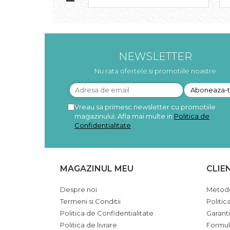
Pudre proteice bio
Superalimente bio
Uleiuri, grasimi si otet
Grasimi bio
Otet bio
NEWSLETTER
Ulei bio
Nu rata ofertele si promotiile noastre
Ulei de masline bio
Uleiuri esentiale alimentare bio
Uleiuri Oxyguard
Vreau sa primesc newsletter cu promotiile
magazinului. Afla mai multe in
Politica de
Confidentialitate
MAGAZINUL MEU
CLIE
Despre noi
Metode
Termeni si Conditii
Politic
Politica de Confidentialitate
Garant
Politica de livrare
Formul