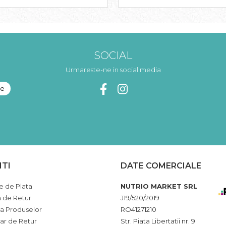
SOCIAL
Urmareste-ne in social media
NTI
DATE COMERCIALE
 de Plata
NUTRIO MARKET SRL
a de Retur
J19/520/2019
ia Produselor
RO41271210
ar de Retur
Str. Piata Libertatii nr. 9