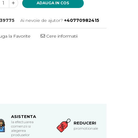
ADAUGA IN COS
39775
Ai nevoie de ajutor?
+40770982415
ga la Favorite
Cere informatii
ASISTENTA
la efectuarea
REDUCERI
comenzii si
promotionale
alegerea
produselor