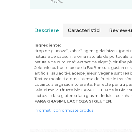
PayPo.
Piure bio din fructe
Dulciuri si batoane bio
Batoane bio cu fructe
Biscuiti si napolitane bio
Descriere
Caracteristici
Review-u
Bomboane bio
Dulciuri bio
Ingrediente:
Guma de mestecat bio
sirop de glucoza*, zahar*, agent gelatinizant (pectin
naturala de capsuni, aroma naturala de portocale, 
Jeleuri bio
naturala de curcuma*, extract de alge* (Spirulina pla
Sticksuri, chipsuri si covrigei
Jeleurile cu fructe bio de la BioBon sunt gustari cur
Fructe, nuci, alune si seminte
artificiali sau aditivi, aceste jeleuri vegane sunt re
Textura moale si aroma intensa de fructe le transfor
Fructe bio uscate
copiii cu alergii sau intolerante. Perfecte pentru 
Nuci si alune bio
Jeleuri moi cu fructe bio FARA GLUTEN de la BioBon s
Seminte bio din plante oleaginoase
lactoza si fara gluten si fara grasimi. Indulcit cu zaha
FARA GRASIMI, LACTOZA SI GLUTEN.
Seminte bio pentru germinat
Ingrediente patiserie bio
Informatii conformitate produs
Budinca bio
Indulcitori bio