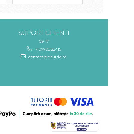
SUPORT CLIENTI
09-17
+40770982415
contact@enutrio.ro