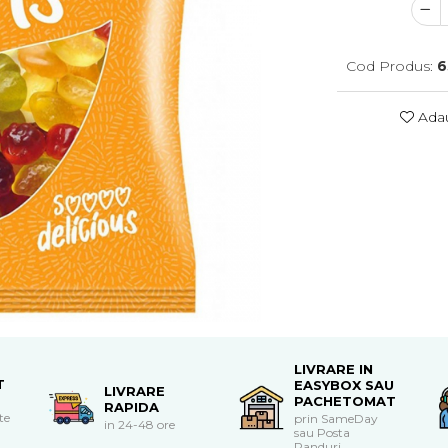
Cod Produs:
6
Adau
LIVRARE IN
T
EASYBOX SAU
LIVRARE
PACHETOMAT
RAPIDA
te
prin SameDay
in 24-48 ore
sau Posta
Panduri