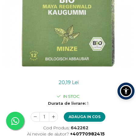
Uleiuri esentiale bio
Mixuri bio si blaturi
Paine bio
Ciocolata, cacao si cafea
Cacao bio
Cafea bio
Cafea bio din cereale
Ciocolata bio
Condimente si supe bio
Condimente bio
Maioneza bio
Mancare asiatica bio
20,19 Lei
Mustar bio
IN STOC
Sare si mixuri de sare
Durata de livrare:
1
Supa bio
Dulceata si creme bio
ADAUGA IN COS
Compoturi bio
Cod Produs:
642262
Creme bio din nuci si alune
Ai nevoie de ajutor?
+40770982415
Gemuri si dulceata bio