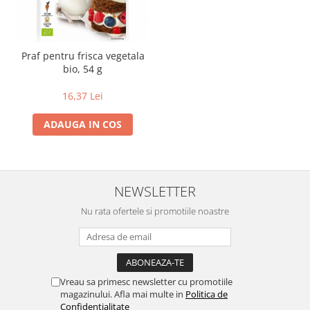
Lapte bio si bauturi vegetale
Sirop bio
Sucuri din fructe si legume bio
Praf pentru frisca vegetala
bio, 54 g
Superalimente
Pudre proteice bio
16,37 Lei
Superalimente bio
ADAUGA IN COS
Uleiuri, grasimi si otet
Grasimi bio
Otet bio
Ulei bio
NEWSLETTER
Ulei de masline bio
Nu rata ofertele si promotiile noastre
Uleiuri esentiale alimentare bio
Uleiuri Oxyguard
Vreau sa primesc newsletter cu promotiile
magazinului. Afla mai multe in
Politica de
Confidentialitate