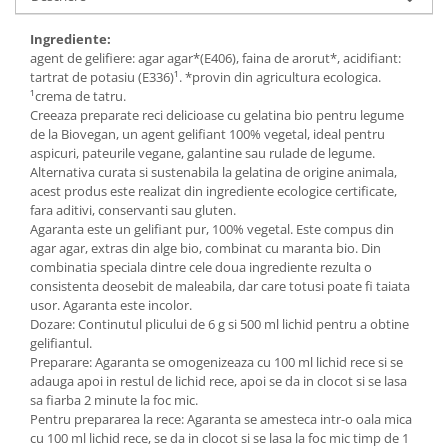
Budinca bio
Ingrediente:
Indulcitori bio
agent de gelifiere: agar agar*(E406), faina de arorut*, acidifiant:
tartrat de potasiu (E336)¹. *provin din agricultura ecologica.
Inghetata bio si decoratiuni
¹crema de tatru.
Ingrediente bio pentru copt
Creeaza preparate reci delicioase cu gelatina bio pentru legume
Masline bio si antipasti
de la Biovegan, un agent gelifiant 100% vegetal, ideal pentru
aspicuri, pateurile vegane, galantine sau rulade de legume.
Antipasti bio
Alternativa curata si sustenabila la gelatina de origine animala,
Masline bio
acest produs este realizat din ingrediente ecologice certificate,
fara aditivi, conservanti sau gluten.
Pesto bio
Agaranta este un gelifiant pur, 100% vegetal. Este compus din
Musli si terci
agar agar, extras din alge bio, combinat cu maranta bio. Din
combinatia speciala dintre cele doua ingrediente rezulta o
Fulgi din cereale bio
consistenta deosebit de maleabila, dar care totusi poate fi taiata
Musli bio
usor. Agaranta este incolor.
Dozare: Continutul plicului de 6 g si 500 ml lichid pentru a obtine
Terci bio
gelifiantul.
Orez bio si leguminoase
Preparare: Agaranta se omogenizeaza cu 100 ml lichid rece si se
adauga apoi in restul de lichid rece, apoi se da in clocot si se lasa
Legume bio
sa fiarba 2 minute la foc mic.
Legume bio in conserva
Pentru prepararea la rece: Agaranta se amesteca intr-o oala mica
Orez bio
cu 100 ml lichid rece, se da in clocot si se lasa la foc mic timp de 1