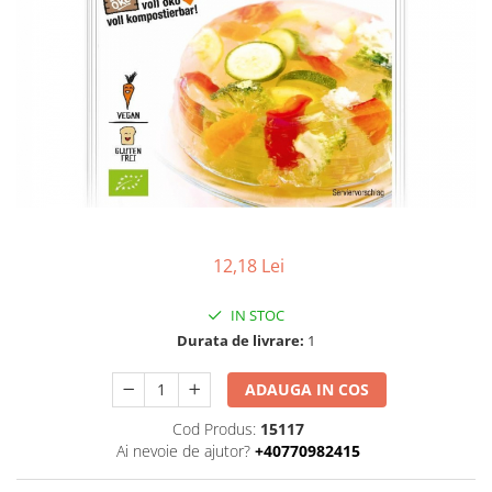
Uleiuri esentiale bio
Faina bio si gris
Mixuri bio si blaturi
Paine bio
Ciocolata, cacao si cafea
Cacao bio
Cafea bio
Cafea bio din cereale
Ciocolata bio
Condimente si supe bio
12,18 Lei
Condimente bio
Maioneza bio
IN STOC
Mancare asiatica bio
Durata de livrare:
1
Mustar bio
ADAUGA IN COS
Sare si mixuri de sare
Supa bio
Cod Produs:
15117
Ai nevoie de ajutor?
+40770982415
Dulceata si creme bio
Compoturi bio