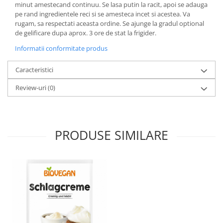
minut amestecand continuu. Se lasa putin la racit, apoi se adauga
Paste si fidea
pe rand ingredientele reci si se amesteca incet si acestea. Va
Paste bio din emmer
rugam, sa respectati aceasta ordine. Se ajunge la gradul optional
de gelificare dupa aprox. 3 ore de stat la frigider.
Paste bio din grau
Paste bio din spelta
Informatii conformitate produs
Paste bio fara gluten
Caracteristici
Paste bio integrale
Paste bio pentru copii
Review-uri
(0)
Paste fainoase bio
Pateu, sosuri si conserve
Conserve de peste bio
PRODUSE SIMILARE
Crenvursti si pateu din carne bio
Pateu bio si creme vegetale
Sosuri bio
Produse din tomate
Ketchup bio
Sosuri bio din tomate
Sucuri si bauturi bio