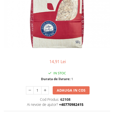
Uleiuri esentiale bio
Faina bio si gris
Mixuri bio si blaturi
Paine bio
Ciocolata, cacao si cafea
Cacao bio
Cafea bio
Cafea bio din cereale
Ciocolata bio
Condimente si supe bio
14,91 Lei
Condimente bio
Maioneza bio
IN STOC
Mancare asiatica bio
Durata de livrare:
1
Mustar bio
ADAUGA IN COS
Sare si mixuri de sare
Supa bio
Cod Produs:
62108
Ai nevoie de ajutor?
+40770982415
Dulceata si creme bio
Compoturi bio