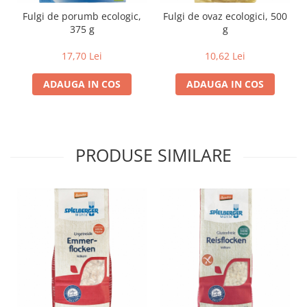
Fulgi de porumb ecologic,
Fulgi de ovaz ecologici, 500
Lapte bio si bauturi vegetale
375 g
g
Sirop bio
Sucuri din fructe si legume bio
17,70 Lei
10,62 Lei
Superalimente
ADAUGA IN COS
ADAUGA IN COS
Pudre proteice bio
Superalimente bio
Uleiuri, grasimi si otet
PRODUSE SIMILARE
Grasimi bio
Otet bio
Ulei bio
Ulei de masline bio
Uleiuri esentiale alimentare bio
Uleiuri Oxyguard