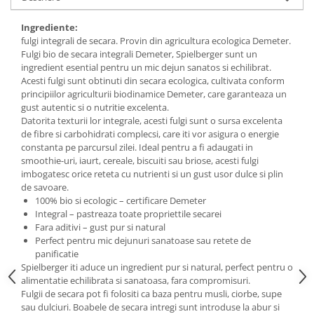
Budinca bio
Ingrediente:
Indulcitori bio
fulgi integrali de secara. Provin din agricultura ecologica Demeter.
Fulgi bio de secara integrali Demeter, Spielberger sunt un
Inghetata bio si decoratiuni
ingredient esential pentru un mic dejun sanatos si echilibrat.
Ingrediente bio pentru copt
Acesti fulgi sunt obtinuti din secara ecologica, cultivata conform
Masline bio si antipasti
principiilor agriculturii biodinamice Demeter, care garanteaza un
gust autentic si o nutritie excelenta.
Antipasti bio
Datorita texturii lor integrale, acesti fulgi sunt o sursa excelenta
Masline bio
de fibre si carbohidrati complecsi, care iti vor asigura o energie
constanta pe parcursul zilei. Ideal pentru a fi adaugati in
Pesto bio
smoothie-uri, iaurt, cereale, biscuiti sau briose, acesti fulgi
Musli si terci
imbogatesc orice reteta cu nutrienti si un gust usor dulce si plin
de savoare.
Fulgi din cereale bio
100% bio si ecologic – certificare Demeter
Musli bio
Integral – pastreaza toate propriettile secarei
Fara aditivi – gust pur si natural
Terci bio
Perfect pentru mic dejunuri sanatoase sau retete de
Orez bio si leguminoase
panificatie
Spielberger iti aduce un ingredient pur si natural, perfect pentru o
Legume bio
alimentatie echilibrata si sanatoasa, fara compromisuri.
Legume bio in conserva
Fulgii de secara pot fi folositi ca baza pentru musli, ciorbe, supe
Orez bio
sau dulciuri. Boabele de secara intregi sunt introduse la abur si