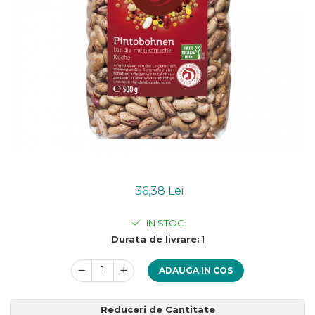
Uleiuri esentiale bio
Mixuri bio si blaturi
Paine bio
Ciocolata, cacao si cafea
Cacao bio
Cafea bio
Cafea bio din cereale
Ciocolata bio
Condimente si supe bio
Condimente bio
Maioneza bio
Mancare asiatica bio
36,38 Lei
Mustar bio
IN STOC
Sare si mixuri de sare
Durata de livrare:
1
Supa bio
Dulceata si creme bio
ADAUGA IN COS
Compoturi bio
Creme bio din nuci si alune
Reduceri de Cantitate
Gemuri si dulceata bio