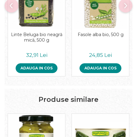
Pudre proteice bio
Superalimente bio
Uleiuri, grasimi si otet
Grasimi bio
Otet bio
Linte Beluga bio neagră
Fasole alba bio, 500 g
Ulei bio
mică, 500 g
Ulei de masline bio
Uleiuri esentiale alimentare bio
32,91 Lei
24,85 Lei
Uleiuri Oxyguard
ADAUGA IN COS
ADAUGA IN COS
Produse similare