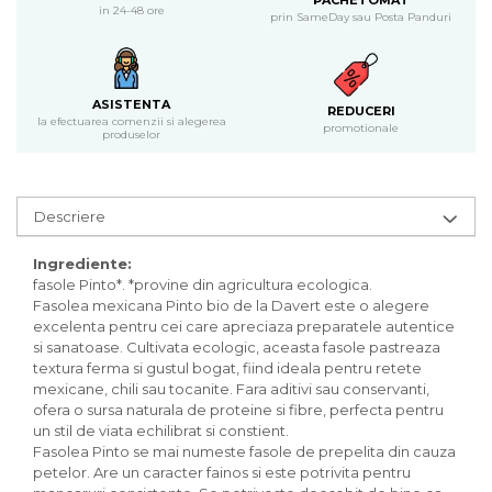
PACHETOMAT
Inghetata bio si decoratiuni
in 24-48 ore
prin SameDay sau Posta Panduri
Ingrediente bio pentru copt
Masline bio si antipasti
Antipasti bio
ASISTENTA
REDUCERI
Masline bio
la efectuarea comenzii si alegerea
promotionale
produselor
Pesto bio
Musli si terci
Fulgi din cereale bio
Descriere
Musli bio
Terci bio
Ingrediente:
Orez bio si leguminoase
fasole Pinto*. *provine din agricultura ecologica.
Fasolea mexicana Pinto bio de la Davert este o alegere
Legume bio
excelenta pentru cei care apreciaza preparatele autentice
Legume bio in conserva
si sanatoase. Cultivata ecologic, aceasta fasole pastreaza
Orez bio
textura ferma si gustul bogat, fiind ideala pentru retete
mexicane, chili sau tocanite. Fara aditivi sau conservanti,
Paste si fidea
ofera o sursa naturala de proteine si fibre, perfecta pentru
Paste bio din emmer
un stil de viata echilibrat si constient.
Fasolea Pinto se mai numeste fasole de prepelita din cauza
Paste bio din grau
petelor. Are un caracter fainos si este potrivita pentru
Paste bio din spelta