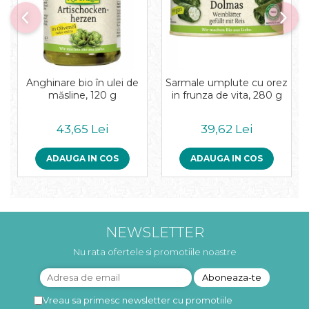
Anghinare bio în ulei de
Sarmale umplute cu orez
măsline, 120 g
in frunza de vita, 280 g
43,65 Lei
39,62 Lei
ADAUGA IN COS
ADAUGA IN COS
NEWSLETTER
Nu rata ofertele si promotiile noastre
Vreau sa primesc newsletter cu promotiile