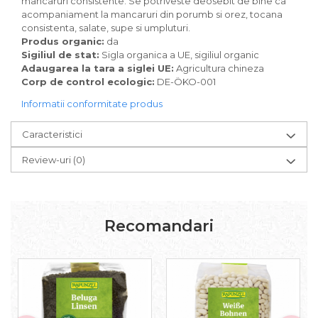
mancaruri consistente. Se potriveste deosebit de bine ca
Paste bio fara gluten
acompaniament la mancaruri din porumb si orez, tocana
Paste bio integrale
consistenta, salate, supe si umpluturi.
Produs organic:
da
Paste bio pentru copii
Sigiliul de stat:
Sigla organica a UE, sigiliul organic
Paste fainoase bio
Adaugarea la tara a siglei UE:
Agricultura chineza
Pateu, sosuri si conserve
Corp de control ecologic:
DE-ÖKO-001
Conserve de peste bio
Informatii conformitate produs
Crenvursti si pateu din carne bio
Pateu bio si creme vegetale
Caracteristici
Sosuri bio
Review-uri
(0)
Produse din tomate
Ketchup bio
Sosuri bio din tomate
Recomandari
Sucuri si bauturi bio
Lapte bio si bauturi vegetale
Sirop bio
Sucuri din fructe si legume bio
Superalimente