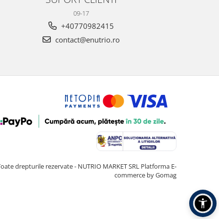
09-17
+40770982415
contact@enutrio.ro
Toate drepturile rezervate - NUTRIO MARKET SRL
Platforma E-
commerce by Gomag