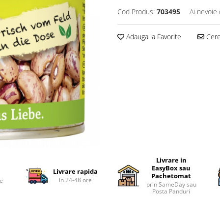
Cod Produs:
703495
Ai nevoie 
Adauga la Favorite
Cere 
Livrare in
EasyBox sau
Livrare rapida
Pachetomat
in 24-48 ore
te
prin SameDay sau
Posta Panduri