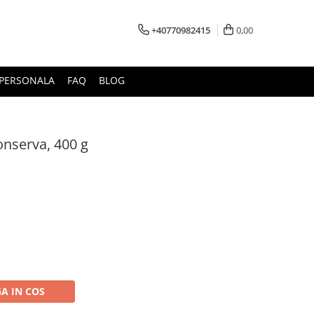
+40770982415
0,00
E PERSONALA
FAQ
BLOG
conserva, 400 g
A IN COS