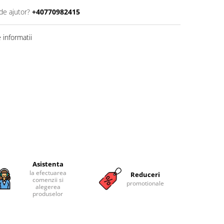
de ajutor?
+40770982415
informatii
Asistenta
la efectuarea
Reduceri
comenzii si
promotionale
alegerea
produselor