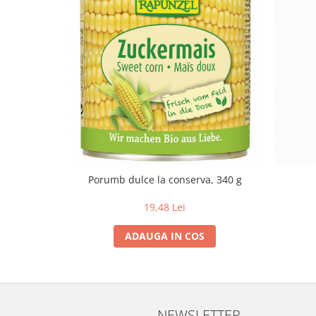
Lapte bio si bauturi vegetale
Sirop bio
Sucuri din fructe si legume bio
Superalimente
Pudre proteice bio
Superalimente bio
Uleiuri, grasimi si otet
Grasimi bio
Otet bio
Porumb dulce la conserva, 340 g
Ulei bio
19,48 Lei
Ulei de masline bio
Uleiuri esentiale alimentare bio
ADAUGA IN COS
Uleiuri Oxyguard
NEWSLETTER