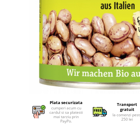
Uleiuri esentiale bio
Faina bio si gris
Mixuri bio si blaturi
Paine bio
Ciocolata, cacao si cafea
Cacao bio
Cafea bio
Cafea bio din cereale
Ciocolata bio
Condimente si supe bio
Condimente bio
Maioneza bio
Mancare asiatica bio
Plata securizata
Mustar bio
Transport
cumperi acum cu
gratuit
Sare si mixuri de sare
cardul si sa platesti
la comenzi pes
mai tarziu prin
250 lei
Supa bio
PayPo.
Dulceata si creme bio
Compoturi bio