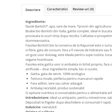
Creme bio din nuci si alune
Caracteristici
Review-uri
(0)
Descriere
Gemuri si dulceata bio
Piure bio din fructe
Ingrediente:
Dulciuri si batoane bio
fasole Barlotti*, apa, sare de mare. *provin din agricultura 
Boabe bio Borlotti din Italia, gatite complet, ideal in bucat
Batoane bio cu fructe
procesata la scurt timp dupa recolta. Calitatea si prospetim
Biscuiti si napolitane bio
dumneavoastra.
Fasolea Borlotti bio la conserva de la Rapunzel este o sur
Bomboane bio
si fibre, gata de consum, fara a fi nevoie de hidratare sau 
Dulciuri bio
un gust usor dulceag, este ideala pentru supe rustice, toca
Guma de mestecat bio
vegane hranitoare.
Fasolea este gatita usor si ambalata in lichid propriu, fara
Jeleuri bio
artificiale – doar ingrediente simple, bio si curate.
Sticksuri, chipsuri si covrigei
Gatita, gata de servit, 100% ecologica
Fructe, nuci, alune si seminte
Textura moale, perfecta pentru mancaruri rapide
Fara aditivi, sare sau zahar adaugat
Fructe bio uscate
Ambalaj reciclabil, produs sustenabil
Nuci si alune bio
O optiune nutritiva si convenabila pentru o alimentatie echil
Intrebuintare:
ideal ca antipasto, pentru minestrone, sal
Seminte bio din plante oleaginoase
Depozitati la frigider dupa deschidere si consumati-l rapid.
Seminte bio pentru germinat
Indulcire:
neindulcit
Ingrediente patiserie bio
Origine si calitate