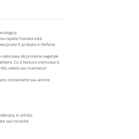
ecologica.
aria rapida! Fasolea este
ea poate fi probata in farfuria
sa valoroasa de proteine vegetale
fierbere. Cu o textura cremoasa si
nite, salate sau mancaruri
 sare, conservanti sau arome
ibrata, in stil bio.
ate sau tocanite