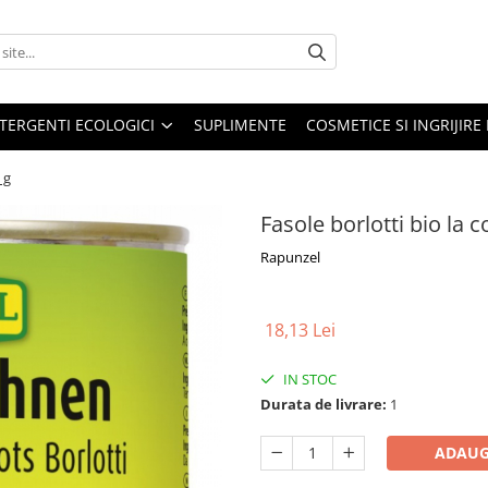
TERGENTI ECOLOGICI
SUPLIMENTE
COSMETICE SI INGRIJIR
 g
Fasole borlotti bio la 
Rapunzel
18,13 Lei
IN STOC
Durata de livrare:
1
ADAUG