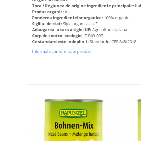
Tara / Regiunea de origine Ingrediente principale:
Ital
Budinca bio
Produs organic:
da
Indulcitori bio
Ponderea ingredientelor organice:
100% organic
Sigiliul de stat:
Sigla organica a UE
Inghetata bio si decoratiuni
Adaugarea la tara a siglei UE:
Agricultura italiana
Ingrediente bio pentru copt
Corp de control ecologic:
IT-BIO-007
Ce standard este indeplinit:
Standardul CEE 848/2018
Masline bio si antipasti
Informatii conformitate produs
Antipasti bio
Masline bio
Pesto bio
Musli si terci
Fulgi din cereale bio
Musli bio
Terci bio
Orez bio si leguminoase
Legume bio
Legume bio in conserva
Orez bio