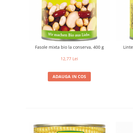
Paste si fidea
Paste bio din emmer
Paste bio din grau
Paste bio din spelta
Paste bio fara gluten
Paste bio integrale
Fasole mixta bio la conserva, 400 g
Linte
Paste bio pentru copii
12,77 Lei
Paste fainoase bio
Pateu, sosuri si conserve
Conserve de peste bio
ADAUGA IN COS
Crenvursti si pateu din carne bio
Pateu bio si creme vegetale
Sosuri bio
Produse din tomate
Ketchup bio
Sosuri bio din tomate
Sucuri si bauturi bio