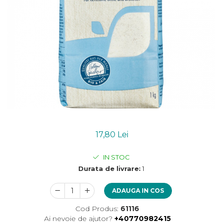
Uleiuri esentiale bio
Mixuri bio si blaturi
Paine bio
Ciocolata, cacao si cafea
Cacao bio
Cafea bio
Cafea bio din cereale
Ciocolata bio
Condimente si supe bio
Condimente bio
Maioneza bio
Mancare asiatica bio
17,80 Lei
Mustar bio
IN STOC
Sare si mixuri de sare
Durata de livrare:
1
Supa bio
Dulceata si creme bio
ADAUGA IN COS
Compoturi bio
Cod Produs:
61116
Creme bio din nuci si alune
Ai nevoie de ajutor?
+40770982415
Gemuri si dulceata bio