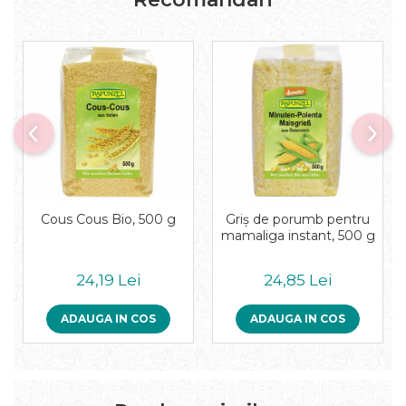
Pudre proteice bio
Superalimente bio
Uleiuri, grasimi si otet
Grasimi bio
Otet bio
Ulei bio
Ulei de masline bio
Uleiuri esentiale alimentare bio
Uleiuri Oxyguard
Cous Cous Bio, 500 g
Griş de porumb pentru
mamaliga instant, 500 g
24,19 Lei
24,85 Lei
ADAUGA IN COS
ADAUGA IN COS