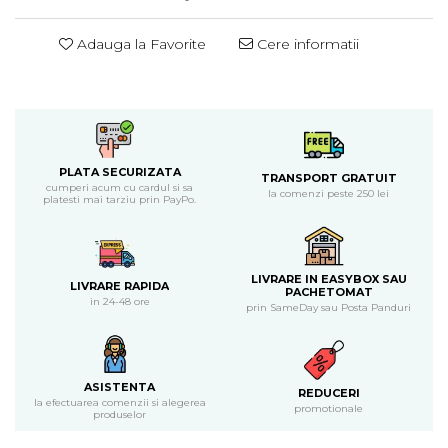
Piure bio din fructe
Adauga la Favorite
Cere informatii
Dulciuri si batoane bio
Batoane bio cu fructe
Biscuiti si napolitane bio
Bomboane bio
Dulciuri bio
Guma de mestecat bio
PLATA SECURIZATA
TRANSPORT GRATUIT
cumperi acum cu cardul si sa
la comenzi peste 250 lei
Jeleuri bio
platesti mai tarziu prin PayPo.
Sticksuri, chipsuri si covrigei
Fructe, nuci, alune si seminte
Fructe bio uscate
LIVRARE IN EASYBOX SAU
LIVRARE RAPIDA
PACHETOMAT
Nuci si alune bio
in 24-48 ore
prin SameDay sau Posta Panduri
Seminte bio din plante oleaginoase
Seminte bio pentru germinat
Ingrediente patiserie bio
ASISTENTA
REDUCERI
Budinca bio
la efectuarea comenzii si alegerea
promotionale
produselor
Indulcitori bio