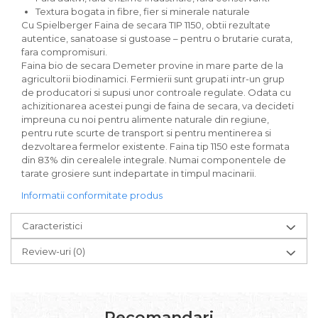
Paste bio fara gluten
Textura bogata in fibre, fier si minerale naturale
Cu Spielberger Faina de secara TIP 1150, obtii rezultate
Paste bio integrale
autentice, sanatoase si gustoase – pentru o brutarie curata,
Paste bio pentru copii
fara compromisuri.
Paste fainoase bio
Faina bio de secara Demeter provine in mare parte de la
Pateu, sosuri si conserve
agricultorii biodinamici. Fermierii sunt grupati intr-un grup
de producatori si supusi unor controale regulate. Odata cu
Conserve de peste bio
achizitionarea acestei pungi de faina de secara, va decideti
Crenvursti si pateu din carne bio
impreuna cu noi pentru alimente naturale din regiune,
pentru rute scurte de transport si pentru mentinerea si
Pateu bio si creme vegetale
dezvoltarea fermelor existente. Faina tip 1150 este formata
Sosuri bio
din 83% din cerealele integrale. Numai componentele de
Produse din tomate
tarate grosiere sunt indepartate in timpul macinarii.
Ketchup bio
Informatii conformitate produs
Sosuri bio din tomate
Sucuri si bauturi bio
Caracteristici
Lapte bio si bauturi vegetale
Review-uri
(0)
Sirop bio
Sucuri din fructe si legume bio
Superalimente
Recomandari