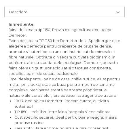
Inghetata bio si decoratiuni
Ingrediente bio pentru copt
Descriere
Masline bio si antipasti
Antipasti bio
Ingrediente:
faina de secara tip 1150. Provin din agricultura ecologica
Masline bio
Demeter.
Pesto bio
Faina de secara TIP 1150 bio Demeter de la Spielberger este
Musli si terci
alegerea perfecta pentru preparate de brutarie dense,
aromate si autentice, cu un continut ridicat de minerale si
Fulgi din cereale bio
fibre naturale. Obtinuta din secara cultivata biodinamic, in
Musli bio
conformitate cu standardele ecologice Demeter, aceasta
Terci bio
faina ofera un gust usor acidulat si o textura consistenta,
specifica painii de secara traditionale.
Orez bio si leguminoase
Este ideala pentru paine de casa, chifle rustice, aluat pentru
Legume bio
maia, lipii, crackers sau ca baza pentru mixuri de faina mai
Legume bio in conserva
complexe. Macinarea atenta pastreaza proprietatile
naturale ale cerealelor, fara adaosuri sau agenti de tratare.
Orez bio
100% ecologica Demeter – secara curata, cultivata
Paste si fidea
sustenabil
TIP 1150 – echilibru intre faina integrala si cea rafinata
Paste bio din emmer
Gust specific secarei, ideal pentru paine neagra, maia si
Paste bio din grau
produse rustice
Paste bio din spelta
Fara aditivi, fara enzime industriale, fara conservanti