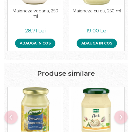
Pudre proteice bio
Superalimente bio
Maioneza vegana, 250
Maioneza cu ou, 250 ml
Uleiuri, grasimi si otet
ml
Grasimi bio
28,71 Lei
19,00 Lei
Otet bio
Ulei bio
ADAUGA IN COS
ADAUGA IN COS
Ulei de masline bio
Uleiuri esentiale alimentare bio
Uleiuri Oxyguard
Produse similare