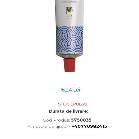
Uleiuri esentiale bio
Mixuri bio si blaturi
Paine bio
Ciocolata, cacao si cafea
Cacao bio
Cafea bio
Cafea bio din cereale
Ciocolata bio
Condimente si supe bio
Condimente bio
Maioneza bio
Mancare asiatica bio
16,24 Lei
Mustar bio
Sare si mixuri de sare
STOC EPUIZAT
Supa bio
Durata de livrare:
1
Dulceata si creme bio
Cod Produs:
5750035
Compoturi bio
Ai nevoie de ajutor?
+40770982415
Creme bio din nuci si alune
Gemuri si dulceata bio