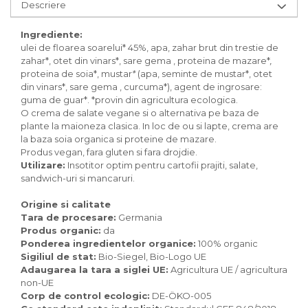
Inghetata bio si decoratiuni
Descriere
Ingrediente bio pentru copt
Masline bio si antipasti
Ingrediente:
ulei de floarea soarelui* 45%, apa, zahar brut din trestie de
Antipasti bio
zahar*, otet din vinars*, sare gema , proteina de mazare*
,
Masline bio
proteina de soia*, mustar
*
(apa, seminte de mustar*, otet
din vinars*, sare gema , curcuma*), agent de ingrosare:
Pesto bio
guma de guar*. *provin din agricultura ecologica.
Musli si terci
O crema de salate vegane si o alternativa pe baza de
plante la maioneza clasica. In loc de ou si lapte, crema are
Fulgi din cereale bio
la baza soia organica si proteine de mazare.
Musli bio
Produs vegan, fara gluten si fara drojdie.
Terci bio
Utilizare:
Insotitor optim pentru cartofii prajiti, salate,
Orez bio si leguminoase
sandwich-uri si mancaruri.
Legume bio
Origine si calitate
Legume bio in conserva
Tara de procesare:
Germania
Orez bio
Produs organic:
da
Ponderea ingredientelor organice:
100% organic
Paste si fidea
Sigiliul de stat:
Bio-Siegel, Bio-Logo UE
Paste bio din emmer
Adaugarea la tara a siglei UE:
Agricultura UE / agricultura
non-UE
Paste bio din grau
Corp de control ecologic:
DE-ÖKO-005
Paste bio din spelta