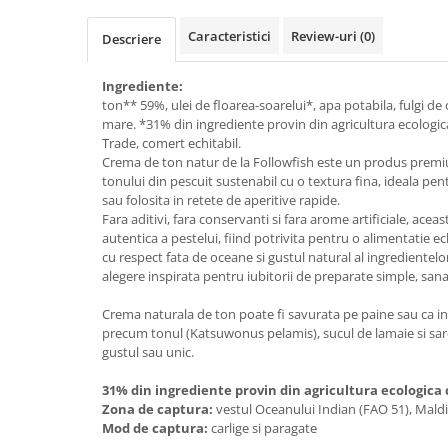
Creme bio din nuci si alune
Caracteristici
Review-uri
(0)
Descriere
Gemuri si dulceata bio
Piure bio din fructe
Ingrediente:
Dulciuri si batoane bio
ton** 59%, ulei de floarea-soarelui*, apa potabila, fulgi de 
mare. *31% din ingrediente provin din agricultura ecologica
Batoane bio cu fructe
Trade, comert echitabil.
Biscuiti si napolitane bio
Crema de ton natur de la Followfish este un produs premiu
tonului din pescuit sustenabil cu o textura fina, ideala pent
Bomboane bio
sau folosita in retete de aperitive rapide.
Dulciuri bio
Fara aditivi, fara conservanti si fara arome artificiale, ace
Guma de mestecat bio
autentica a pestelui, fiind potrivita pentru o alimentatie ech
cu respect fata de oceane si gustul natural al ingredientel
Jeleuri bio
alegere inspirata pentru iubitorii de preparate simple, sana
Sticksuri, chipsuri si covrigei
Fructe, nuci, alune si seminte
Crema naturala de ton poate fi savurata pe paine sau ca in
precum tonul (Katsuwonus pelamis), sucul de lamaie si sa
Fructe bio uscate
gustul sau unic.
Nuci si alune bio
31% din ingrediente provin din agricultura ecologica c
Seminte bio din plante oleaginoase
Zona de captura:
vestul Oceanului Indian (FAO 51), Maldi
Seminte bio pentru germinat
Mod de captura:
carlige si paragate
Ingrediente patiserie bio