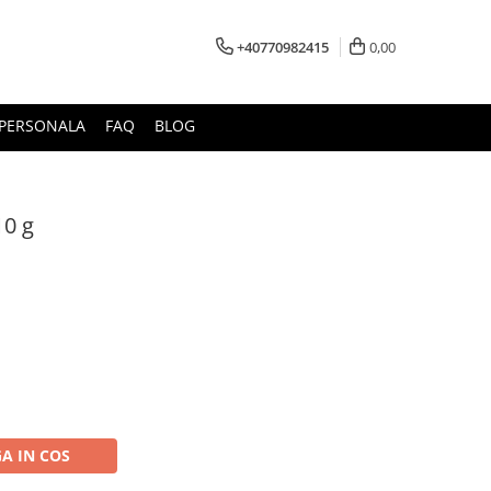
+40770982415
0,00
E PERSONALA
FAQ
BLOG
10 g
A IN COS