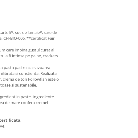
cartofi*, suc de lamaie*, sare de
, CH-BIO-006. **certificat Fair
m care imbina gustul curat al
ru a fi intinsa pe paine, crackers
asta pasta pastreaza savoarea
ilibrata si constienta. Realizata
or, crema de ton Followfish este o
toase si sustenabile.
gredient in paste. Ingrediente
rea de mare confera cremei
ertificata.
ve.