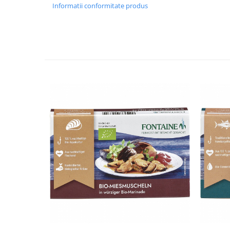
Informatii conformitate produs
Budinca bio
Indulcitori bio
Inghetata bio si decoratiuni
Ingrediente bio pentru copt
Masline bio si antipasti
Antipasti bio
Masline bio
Pesto bio
Musli si terci
Fulgi din cereale bio
Musli bio
Terci bio
Orez bio si leguminoase
Legume bio
Legume bio in conserva
Orez bio