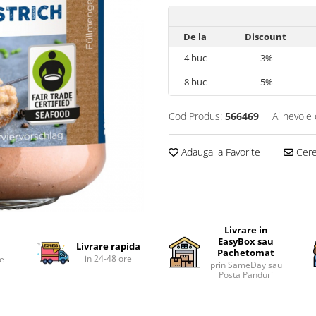
De la
Discount
4
buc
-3%
8
buc
-5%
Cod Produs:
566469
Ai nevoie 
Adauga la Favorite
Cere 
Livrare in
EasyBox sau
Livrare rapida
Pachetomat
in 24-48 ore
te
prin SameDay sau
Posta Panduri