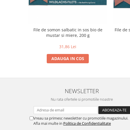
Lapte bio si bauturi vegetale
Sirop bio
Sucuri din fructe si legume bio
File de somon salbatic in sos bio de
File de
Superalimente
mustar si miere, 200 g
Pudre proteice bio
31,86 Lei
Superalimente bio
Uleiuri, grasimi si otet
ADAUGA IN COS
Grasimi bio
Otet bio
Ulei bio
Ulei de masline bio
NEWSLETTER
Uleiuri esentiale alimentare bio
Nu rata ofertele si promotiile noastre
Uleiuri Oxyguard
Vreau sa primesc newsletter cu promotiile magazinului.
Afla mai multe in
Politica de Confidentialitate