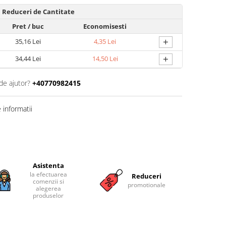
Reduceri de Cantitate
Pret
/ buc
Economisesti
+
35,16 Lei
4,35 Lei
+
34,44 Lei
14,50 Lei
de ajutor?
+40770982415
informatii
Asistenta
la efectuarea
Reduceri
comenzii si
promotionale
alegerea
produselor