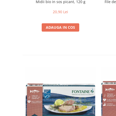
Midii bio in sos picant, 120 g
File de
Paste si fidea
Paste bio din emmer
20,90 Lei
Paste bio din grau
Paste bio din spelta
ADAUGA IN COS
Paste bio fara gluten
Paste bio integrale
Paste bio pentru copii
Paste fainoase bio
Pateu, sosuri si conserve
Conserve de peste bio
Crenvursti si pateu din carne bio
Pateu bio si creme vegetale
Sosuri bio
Produse din tomate
Ketchup bio
Sosuri bio din tomate
Sucuri si bauturi bio