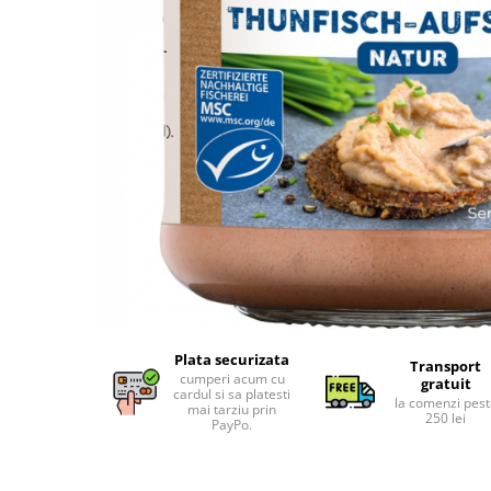
Uleiuri esentiale bio
Faina bio si gris
Mixuri bio si blaturi
Paine bio
Ciocolata, cacao si cafea
Cacao bio
Cafea bio
Cafea bio din cereale
Ciocolata bio
Condimente si supe bio
Condimente bio
Maioneza bio
Mancare asiatica bio
Plata securizata
Mustar bio
Transport
cumperi acum cu
gratuit
Sare si mixuri de sare
cardul si sa platesti
la comenzi pes
mai tarziu prin
250 lei
Supa bio
PayPo.
Dulceata si creme bio
Compoturi bio