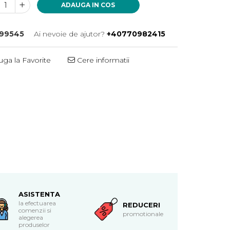
ADAUGA IN COS
99545
Ai nevoie de ajutor?
+40770982415
ga la Favorite
Cere informatii
ASISTENTA
la efectuarea
REDUCERI
comenzii si
promotionale
alegerea
produselor