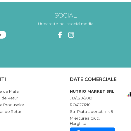
SOCIAL
Urmareste-ne in social media
NTI
DATE COMERCIALE
 de Plata
NUTRIO MARKET SRL
a de Retur
J19/520/2019
ia Produselor
RO41271210
ar de Retur
Str. Piata Libertatii nr. 9
Miercurea Ciuc,
Harghita