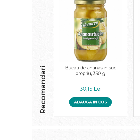
Inghetata bio si decoratiuni
Ingrediente bio pentru copt
Masline bio si antipasti
Antipasti bio
Masline bio
Pesto bio
Musli si terci
Fulgi din cereale bio
Musli bio
Bucati de ananas in suc
Recomandari
Terci bio
propriu, 350 g
Orez bio si leguminoase
30,15 Lei
Legume bio
Legume bio in conserva
ADAUGA IN COS
Orez bio
Paste si fidea
Paste bio din emmer
Paste bio din grau
Paste bio din spelta