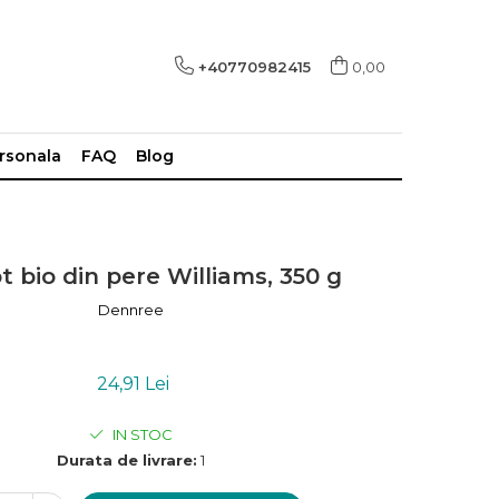
+40770982415
0,00
ersonala
FAQ
Blog
 bio din pere Williams, 350 g
Dennree
24,91 Lei
IN STOC
Durata de livrare:
1