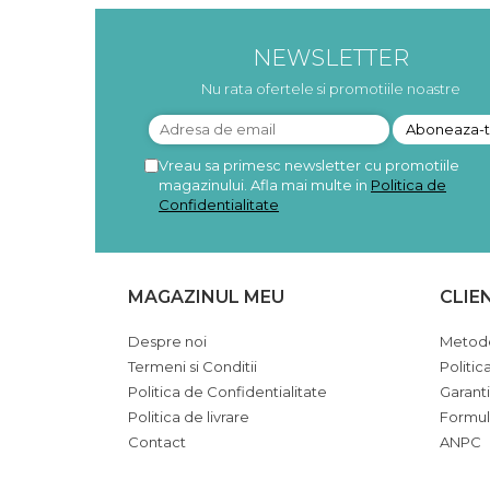
Pudre proteice bio
Superalimente bio
NEWSLETTER
Uleiuri, grasimi si otet
Grasimi bio
Nu rata ofertele si promotiile noastre
Otet bio
Ulei bio
Vreau sa primesc newsletter cu promotiile
Ulei de masline bio
magazinului. Afla mai multe in
Politica de
Uleiuri esentiale alimentare bio
Confidentialitate
Uleiuri Oxyguard
MAGAZINUL MEU
CLIE
Despre noi
Metode
Termeni si Conditii
Politic
Politica de Confidentialitate
Garant
Politica de livrare
Formul
Contact
ANPC