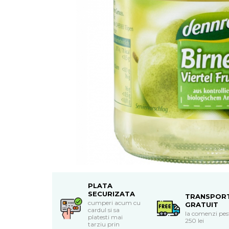
Uleiuri esentiale bio
Mixuri bio si blaturi
Paine bio
Ciocolata, cacao si cafea
Cacao bio
Cafea bio
Cafea bio din cereale
Ciocolata bio
Condimente si supe bio
Condimente bio
Maioneza bio
Mancare asiatica bio
Mustar bio
Sare si mixuri de sare
Supa bio
PLATA
Dulceata si creme bio
SECURIZATA
TRANSPOR
Compoturi bio
cumperi acum cu
GRATUIT
cardul si sa
la comenzi pes
Creme bio din nuci si alune
platesti mai
250 lei
tarziu prin
Gemuri si dulceata bio