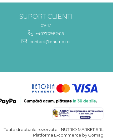
SUPORT CLIENTI
09-17
+40770982415
contact@enutrio.ro
Toate drepturile rezervate - NUTRIO MARKET SRL
Platforma E-commerce by Gomag