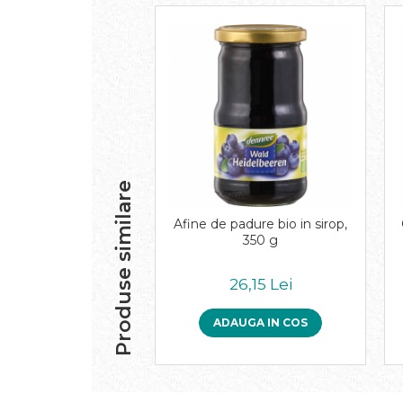
Paste bio fara gluten
Paste bio integrale
Paste bio pentru copii
Paste fainoase bio
Pateu, sosuri si conserve
Conserve de peste bio
Crenvursti si pateu din carne bio
Pateu bio si creme vegetale
Produse similare
Sosuri bio
Produse din tomate
Afine de padure bio in sirop,
350 g
Ketchup bio
Sosuri bio din tomate
26,15 Lei
Sucuri si bauturi bio
Lapte bio si bauturi vegetale
ADAUGA IN COS
Sirop bio
Sucuri din fructe si legume bio
Superalimente