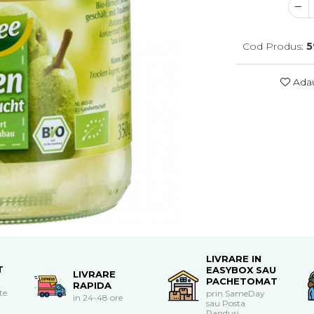
Cod Produs:
5
Adau
LIVRARE IN
T
EASYBOX SAU
LIVRARE
PACHETOMAT
RAPIDA
te
prin SameDay
in 24-48 ore
sau Posta
Panduri