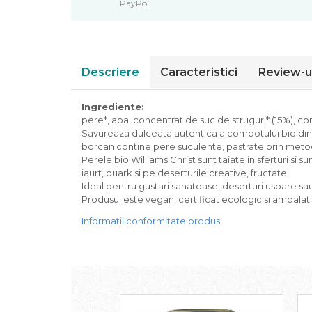
PayPo.
Piure bio din fructe
Dulciuri si batoane bio
Batoane bio cu fructe
Biscuiti si napolitane bio
Descriere
Caracteristici
Review-u
Bomboane bio
Dulciuri bio
Ingrediente:
Guma de mestecat bio
pere*, apa, concentrat de suc de struguri* (15%), co
Savureaza dulceata autentica a compotului bio din 
Jeleuri bio
borcan contine pere suculente, pastrate prin metode 
Sticksuri, chipsuri si covrigei
Perele bio Williams Christ sunt taiate in sferturi si
Fructe, nuci, alune si seminte
iaurt, quark si pe deserturile creative, fructate.
Ideal pentru gustari sanatoase, deserturi usoare sau
Fructe bio uscate
Produsul este vegan, certificat ecologic si ambalat
Nuci si alune bio
Informatii conformitate produs
Seminte bio din plante oleaginoase
Seminte bio pentru germinat
Ingrediente patiserie bio
Budinca bio
Indulcitori bio