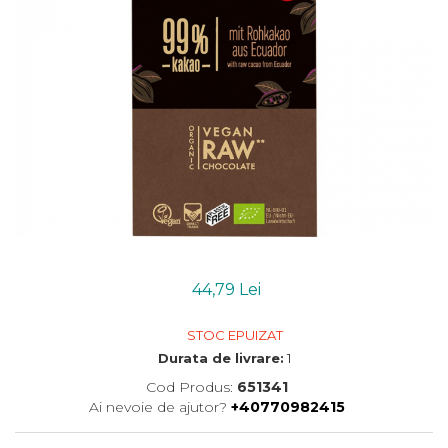
Uleiuri esentiale bio
Mixuri bio si blaturi
Paine bio
Ciocolata, cacao si cafea
Cacao bio
Cafea bio
Cafea bio din cereale
Ciocolata bio
Condimente si supe bio
Condimente bio
Maioneza bio
Mancare asiatica bio
44,79 Lei
Mustar bio
Sare si mixuri de sare
STOC EPUIZAT
Supa bio
Durata de livrare:
1
Dulceata si creme bio
Cod Produs:
651341
Compoturi bio
Ai nevoie de ajutor?
+40770982415
Creme bio din nuci si alune
Gemuri si dulceata bio