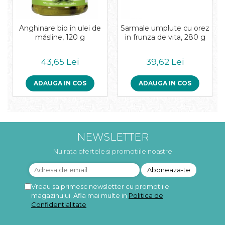
Pudre proteice bio
Superalimente bio
Uleiuri, grasimi si otet
Anghinare bio în ulei de
Sarmale umplute cu orez
măsline, 120 g
in frunza de vita, 280 g
Grasimi bio
Otet bio
43,65 Lei
39,62 Lei
Ulei bio
Ulei de masline bio
ADAUGA IN COS
ADAUGA IN COS
Uleiuri esentiale alimentare bio
Uleiuri Oxyguard
NEWSLETTER
Nu rata ofertele si promotiile noastre
Vreau sa primesc newsletter cu promotiile
magazinului. Afla mai multe in
Politica de
Confidentialitate