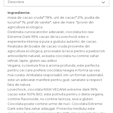
Inghetata bio si decoratiuni
Descriere
Ingrediente bio pentru copt
Masline bio si antipasti
Ingrediente:
masa de cacao cruda* 78%, unt de cacao* 21%, pudra de
Antipasti bio
lucuma* 1%, praf de vanilie*, sare de mare. *provin din
Masline bio
agricultura ecologica.
Destinata cunoscatorilor adevarati, ciocolata bio raw
Pesto bio
Extreme Dark 99% cacao de la Lovechock este o
Musli si terci
experienta intensa si pura a gustului autentic de cacao.
Realizata din boabe de cacao cruda provenite din
Fulgi din cereale bio
agricultura ecologica, procesate la rece pentru a pastra toti
Musli bio
antioxidantii naturali, aceasta ciocolata nu contine zahar
Terci bio
rafinat, lapte, gluten sau aditivi.
Orez bio si leguminoase
Vegana, cu textura fina si aroma profunda, este perfecta
pentru cei care prefera ciocolata neagra in forma sa cea
Legume bio
mai curata. Ambalata responsabil, intr-un format sustenabil,
Legume bio in conserva
este un adevarat manifest pentru gust, sanatate si respect
Orez bio
fata de natura.
Lovechock, ciocolata RAW VEGANA extreme dark 99%
Paste si fidea
cacao este 100% BIO, este potrivita pentru o dieta vegana,
Paste bio din emmer
contine flavonoide, nu contine lactoza, soia si gluten.
Ciocolata poate contine urme de nuci. Ciocolata Extreme
Paste bio din grau
Dark este fara zahar adaugat. Protectia mediului este
Paste bio din spelta