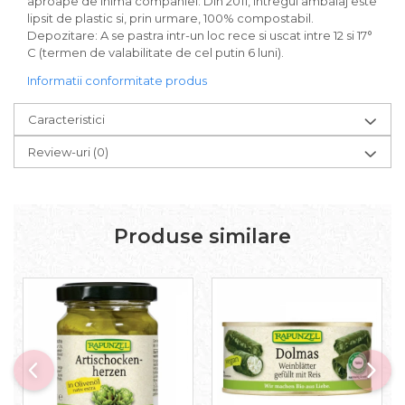
aproape de inima companiei: Din 2011, intregul ambalaj este
Paste bio fara gluten
lipsit de plastic si, prin urmare, 100% compostabil.
Paste bio integrale
Depozitare: A se pastra intr-un loc rece si uscat intre 12 si 17°
C (termen de valabilitate de cel putin 6 luni).
Paste bio pentru copii
Paste fainoase bio
Informatii conformitate produs
Pateu, sosuri si conserve
Caracteristici
Conserve de peste bio
Crenvursti si pateu din carne bio
Review-uri
(0)
Pateu bio si creme vegetale
Sosuri bio
Produse din tomate
Produse similare
Ketchup bio
Sosuri bio din tomate
Sucuri si bauturi bio
Lapte bio si bauturi vegetale
Sirop bio
Sucuri din fructe si legume bio
Superalimente