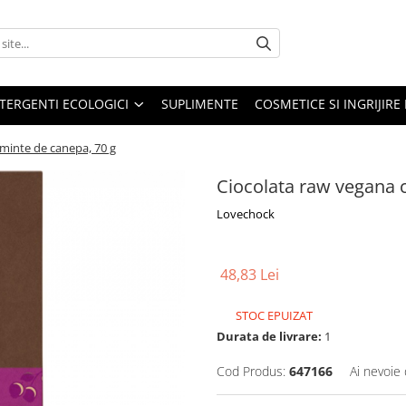
TERGENTI ECOLOGICI
SUPLIMENTE
COSMETICE SI INGRIJIR
eminte de canepa, 70 g
Ciocolata raw vegana c
Lovechock
48,83 Lei
STOC EPUIZAT
Durata de livrare:
1
Cod Produs:
647166
Ai nevoie 