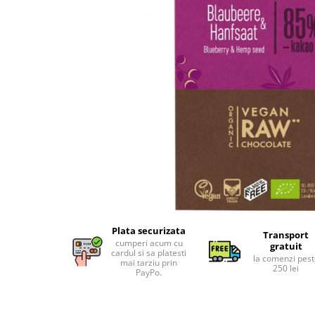
Uleiuri esentiale bio
Faina bio si gris
Mixuri bio si blaturi
Paine bio
Ciocolata, cacao si cafea
Cacao bio
Cafea bio
Cafea bio din cereale
Ciocolata bio
Condimente si supe bio
Condimente bio
Maioneza bio
Mancare asiatica bio
Plata securizata
Mustar bio
Transport
cumperi acum cu
gratuit
Sare si mixuri de sare
cardul si sa platesti
la comenzi pes
mai tarziu prin
250 lei
Supa bio
PayPo.
Dulceata si creme bio
Compoturi bio