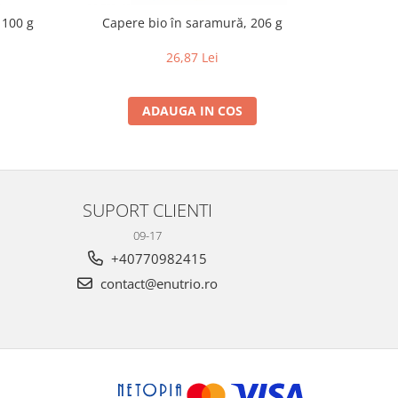
, 100 g
Capere bio în saramură, 206 g
Capere b
26,87 Lei
ADAUGA IN COS
SUPORT CLIENTI
09-17
+40770982415
contact@enutrio.ro