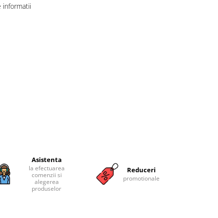
informatii
Asistenta
la efectuarea
Reduceri
comenzii si
promotionale
alegerea
produselor