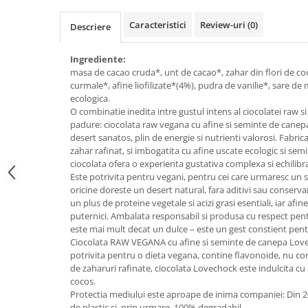
Creme bio din nuci si alune
Caracteristici
Review-uri
(0)
Descriere
Gemuri si dulceata bio
Piure bio din fructe
Ingrediente:
Dulciuri si batoane bio
masa de cacao cruda*, unt de cacao*, zahar din flori de c
curmale*, afine liofilizate*(4%), pudra de vanilie*, sare de
Batoane bio cu fructe
ecologica.
Biscuiti si napolitane bio
O combinatie inedita intre gustul intens al ciocolatei raw s
padure: ciocolata raw vegana cu afine si seminte de cane
Bomboane bio
desert sanatos, plin de energie si nutrienti valorosi. Fabric
Dulciuri bio
zahar rafinat, si imbogatita cu afine uscate ecologic si se
Guma de mestecat bio
ciocolata ofera o experienta gustativa complexa si echilibr
Este potrivita pentru vegani, pentru cei care urmaresc un st
Jeleuri bio
oricine doreste un desert natural, fara aditivi sau conser
Sticksuri, chipsuri si covrigei
un plus de proteine vegetale si acizi grasi esentiali, iar afi
Fructe, nuci, alune si seminte
puternici. Ambalata responsabil si produsa cu respect pen
este mai mult decat un dulce – este un gest constient pent
Fructe bio uscate
Ciocolata RAW VEGANA cu afine si seminte de canepa Love
Nuci si alune bio
potrivita pentru o dieta vegana, contine flavonoide, nu conti
de zaharuri rafinate, ciocolata Lovechock este indulcita cu
Seminte bio din plante oleaginoase
cocos.
Seminte bio pentru germinat
Protectia mediului este aproape de inima companiei: Din 201
Ingrediente patiserie bio
de plastic si, prin urmare, 100% degradabil.