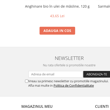
Paste si fidea
Anghinare bio în ulei de măsline, 120 g
Sarmal
Paste bio din emmer
43,65 Lei
Paste bio din grau
Paste bio din spelta
Paste bio fara gluten
ADAUGA IN COS
Paste bio integrale
Paste bio pentru copii
Paste fainoase bio
Pateu, sosuri si conserve
NEWSLETTER
Conserve de peste bio
Nu rata ofertele si promotiile noastre
Crenvursti si pateu din carne bio
Pateu bio si creme vegetale
Vreau sa primesc newsletter cu promotiile magazinului.
Sosuri bio
Afla mai multe in
Politica de Confidentialitate
Produse din tomate
Ketchup bio
Sosuri bio din tomate
MAGAZINUL MEU
CLIENTI
Sucuri si bauturi bio