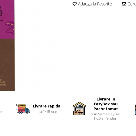
Adauga la Favorite
Cere 
Livrare in
EasyBox sau
Livrare rapida
Pachetomat
in 24-48 ore
te
prin SameDay sau
Posta Panduri