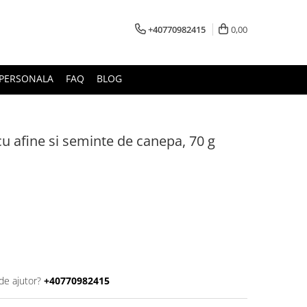
+40770982415
0,00
E PERSONALA
FAQ
BLOG
u afine si seminte de canepa, 70 g
de ajutor?
+40770982415