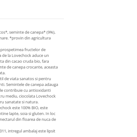
ocos*, seminte de canepa* (9%),
 mare. *provin din agricultura
i prospetimea fructelor de
pa de la Lovechock aduce un
ata din cacao cruda bio, fara
minte de canepa crocante, aceasta
ata.
il de viata sanatos si pentru
vanti. Semintele de canepa adauga
nele contribuie cu antioxidanti
tru mediu, ciocolata Lovechock
ru sanatate si natura.
chock este 100% BIO, este
ne lapte, soia si gluten. In loc
 nectarul din floarea de nuca de
1, intregul ambalaj este lipsit