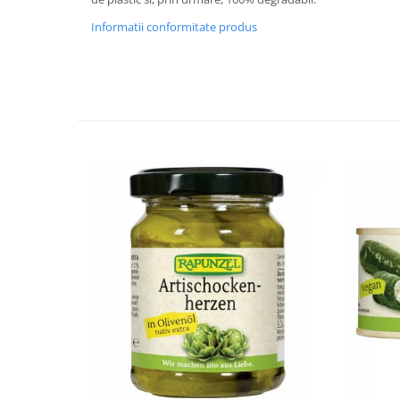
Budinca bio
Informatii conformitate produs
Indulcitori bio
Inghetata bio si decoratiuni
Ingrediente bio pentru copt
Masline bio si antipasti
Antipasti bio
Masline bio
Pesto bio
Musli si terci
Fulgi din cereale bio
Musli bio
Terci bio
Orez bio si leguminoase
Legume bio
Legume bio in conserva
Orez bio