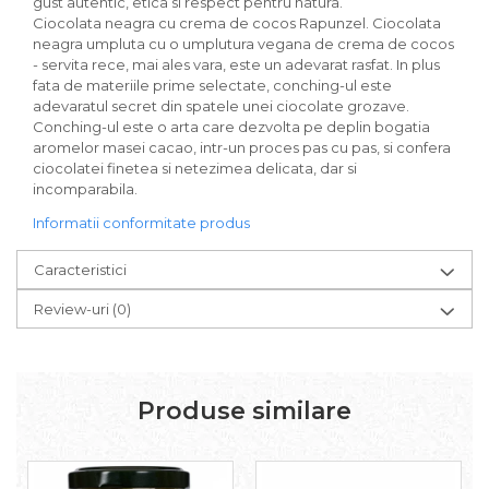
gust autentic, etica si respect pentru natura.
Paste bio fara gluten
Ciocolata neagra cu crema de cocos Rapunzel. Ciocolata
Paste bio integrale
neagra umpluta cu o umplutura vegana de crema de cocos
- servita rece, mai ales vara, este un adevarat rasfat. In plus
Paste bio pentru copii
fata de materiile prime selectate, conching-ul este
Paste fainoase bio
adevaratul secret din spatele unei ciocolate grozave.
Pateu, sosuri si conserve
Conching-ul este o arta care dezvolta pe deplin bogatia
aromelor masei cacao, intr-un proces pas cu pas, si confera
Conserve de peste bio
ciocolatei finetea si netezimea delicata, dar si
Crenvursti si pateu din carne bio
incomparabila.
Pateu bio si creme vegetale
Informatii conformitate produs
Sosuri bio
Produse din tomate
Caracteristici
Ketchup bio
Review-uri
(0)
Sosuri bio din tomate
Sucuri si bauturi bio
Lapte bio si bauturi vegetale
Sirop bio
Produse similare
Sucuri din fructe si legume bio
Superalimente