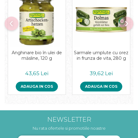
Pudre proteice bio
Superalimente bio
Uleiuri, grasimi si otet
Grasimi bio
Otet bio
Ulei bio
Ulei de masline bio
Anghinare bio în ulei de
Sarmale umplute cu orez
Uleiuri esentiale alimentare bio
măsline, 120 g
in frunza de vita, 280 g
Uleiuri Oxyguard
43,65 Lei
39,62 Lei
ADAUGA IN COS
ADAUGA IN COS
NEWSLETTER
Nu rata ofertele si promotiile noastre