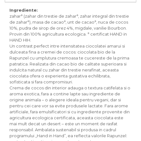
Inghetata bio si decoratiuni
Ingrediente bio pentru copt
Ingrediente:
Masline bio si antipasti
zahar° (zahar din trestie de zahar°, zahar integral din trestie
de zahar°), masa de cacao°, unt de cacao°, nuca de cocos
Antipasti bio
10%, pudra de sirop de orez 4%, migdale, vanilie Bourbon.
Masline bio
Provin din 100% agricultura ecologica. ° certificat HAND in
HAND HIH.
Pesto bio
Un contrast perfect intre intensitatea ciocolatei amarui si
Musli si terci
dulceata fina a cremei de cocos: ciocolata bio de la
Fulgi din cereale bio
Rapunzel cu umplutura cremoasa te cucereste de la prima
patratica. Realizata din cacao bio de calitate superioara si
Musli bio
indulcita natural cu zahar din trestie nerafinat, aceasta
Terci bio
ciocolata ofera o experienta gustativa echilibrata,
Orez bio si leguminoase
sofisticata si fara compromisuri.
Crema de cocos din interior adauga o textura catifelata si o
Legume bio
aroma exotica, fara a contine lapte sau ingrediente de
Legume bio in conserva
origine animala – o alegere ideala pentru vegani, dar si
Orez bio
pentru cei care vor sa evite produsele lactate. Fara arome
artificiale, fara emulsificatori si cu ingrediente provenite din
Paste si fidea
agricultura ecologica certificata, aceasta ciocolata este
Paste bio din emmer
mai mult decat un desert – este un moment de rasfat
responsabil. Ambalata sustenabil si produsa in cadrul
Paste bio din grau
programului „Hand in Hand”, ea reflecta valorile Rapunzel:
Paste bio din spelta