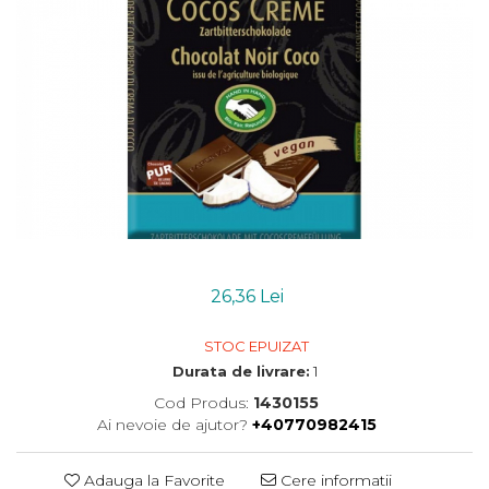
Uleiuri esentiale bio
Mixuri bio si blaturi
Paine bio
Ciocolata, cacao si cafea
Cacao bio
Cafea bio
Cafea bio din cereale
Ciocolata bio
Condimente si supe bio
Condimente bio
Maioneza bio
Mancare asiatica bio
26,36 Lei
Mustar bio
STOC EPUIZAT
Sare si mixuri de sare
Durata de livrare:
1
Supa bio
Dulceata si creme bio
Cod Produs:
1430155
Ai nevoie de ajutor?
+40770982415
Compoturi bio
Creme bio din nuci si alune
Adauga la Favorite
Cere informatii
Gemuri si dulceata bio