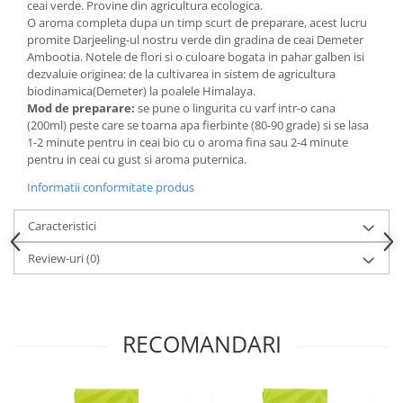
ceai verde. Provine din agricultura ecologica.
O aroma completa dupa un timp scurt de preparare, acest lucru
Budinca bio
promite Darjeeling-ul nostru verde din gradina de ceai Demeter
Indulcitori bio
Ambootia. Notele de flori si o culoare bogata in pahar galben isi
Inghetata bio si decoratiuni
dezvaluie originea: de la cultivarea in sistem de agricultura
biodinamica(Demeter) la poalele Himalaya.
Ingrediente bio pentru copt
Mod de preparare:
se pune o lingurita cu varf intr-o cana
Masline bio si antipasti
(200ml) peste care se toarna apa fierbinte (80-90 grade) si se lasa
1-2 minute pentru in ceai bio cu o aroma fina sau 2-4 minute
Antipasti bio
pentru in ceai cu gust si aroma puternica.
Masline bio
Informatii conformitate produs
Pesto bio
Musli si terci
Caracteristici
Fulgi din cereale bio
Review-uri
(0)
Musli bio
Terci bio
Orez bio si leguminoase
RECOMANDARI
Legume bio
Legume bio in conserva
Orez bio