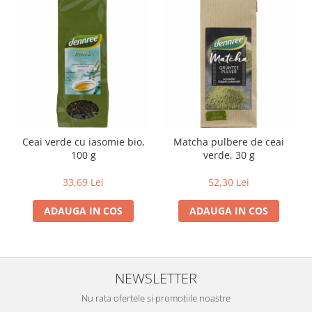
Lapte bio si bauturi vegetale
Sirop bio
Sucuri din fructe si legume bio
Superalimente
Pudre proteice bio
Superalimente bio
Uleiuri, grasimi si otet
Ceai verde cu iasomie bio,
Matcha pulbere de ceai
Grasimi bio
100 g
verde, 30 g
Otet bio
33,69 Lei
52,30 Lei
Ulei bio
Ulei de masline bio
ADAUGA IN COS
ADAUGA IN COS
Uleiuri esentiale alimentare bio
Uleiuri Oxyguard
NEWSLETTER
Nu rata ofertele si promotiile noastre