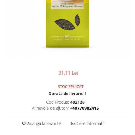
Uleiuri esentiale bio
Faina bio si gris
Mixuri bio si blaturi
Paine bio
Ciocolata, cacao si cafea
Cacao bio
Cafea bio
Cafea bio din cereale
Ciocolata bio
Condimente si supe bio
31,11 Lei
Condimente bio
Maioneza bio
STOC EPUIZAT
Mancare asiatica bio
Durata de livrare:
1
Mustar bio
Cod Produs:
482128
Ai nevoie de ajutor?
+40770982415
Sare si mixuri de sare
Supa bio
Adauga la Favorite
Cere informatii
Dulceata si creme bio
Compoturi bio