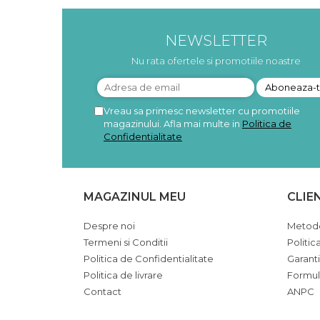
Pudre proteice bio
Superalimente bio
Uleiuri, grasimi si otet
NEWSLETTER
Grasimi bio
Nu rata ofertele si promotiile noastre
Otet bio
Ulei bio
Ulei de masline bio
Vreau sa primesc newsletter cu promotiile
magazinului. Afla mai multe in
Politica de
Uleiuri esentiale alimentare bio
Confidentialitate
Uleiuri Oxyguard
MAGAZINUL MEU
CLIE
Despre noi
Metode
Termeni si Conditii
Politic
Politica de Confidentialitate
Garant
Politica de livrare
Formul
Contact
ANPC