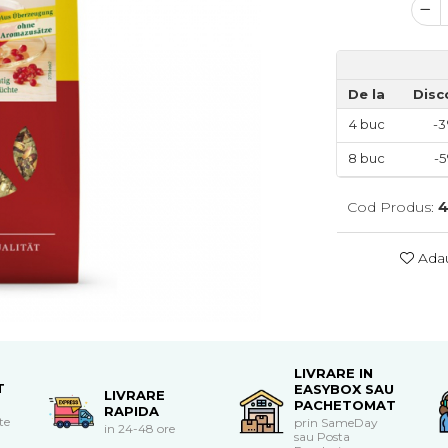
De la
Disc
4
buc
-
8
buc
-
Cod Produs:
4
Adau
LIVRARE IN
T
EASYBOX SAU
LIVRARE
PACHETOMAT
RAPIDA
te
prin SameDay
in 24-48 ore
sau Posta