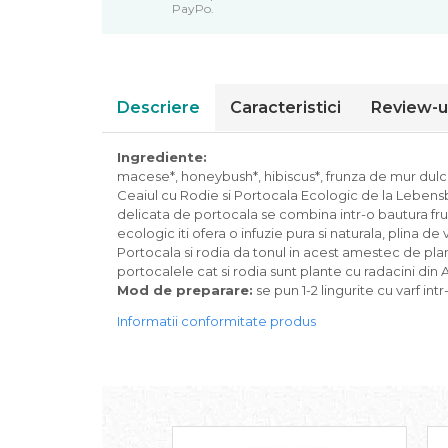
PayPo.
Piure bio din fructe
Dulciuri si batoane bio
Batoane bio cu fructe
Biscuiti si napolitane bio
Descriere
Caracteristici
Review-u
Bomboane bio
Dulciuri bio
Ingrediente:
Guma de mestecat bio
macese*, honeybush*, hibiscus*, frunza de mur dulce
Ceaiul cu Rodie si Portocala Ecologic de la Lebensb
Jeleuri bio
delicata de portocala se combina intr-o bautura fruct
Sticksuri, chipsuri si covrigei
ecologic iti ofera o infuzie pura si naturala, plina de
Fructe, nuci, alune si seminte
Portocala si rodia da tonul in acest amestec de pla
portocalele cat si rodia sunt plante cu radacini din 
Fructe bio uscate
Mod de preparare:
se pun 1-2 lingurite cu varf in
Nuci si alune bio
Informatii conformitate produs
Seminte bio din plante oleaginoase
Seminte bio pentru germinat
Ingrediente patiserie bio
Budinca bio
Indulcitori bio