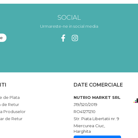
SOCIAL
Urmareste-ne in social media
NTI
DATE COMERCIALE
 de Plata
NUTRIO MARKET SRL
a de Retur
J19/520/2019
ia Produselor
RO41271210
ar de Retur
Str. Piata Libertatii nr. 9
Miercurea Ciuc,
Harghita