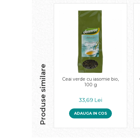
Paste bio fara gluten
Paste bio integrale
Paste bio pentru copii
Paste fainoase bio
Pateu, sosuri si conserve
Conserve de peste bio
Crenvursti si pateu din carne bio
Pateu bio si creme vegetale
Produse similare
Sosuri bio
Produse din tomate
Ceai verde cu iasomie bio,
Ketchup bio
100 g
Sosuri bio din tomate
Sucuri si bauturi bio
33,69 Lei
Lapte bio si bauturi vegetale
ADAUGA IN COS
Sirop bio
Sucuri din fructe si legume bio
Superalimente