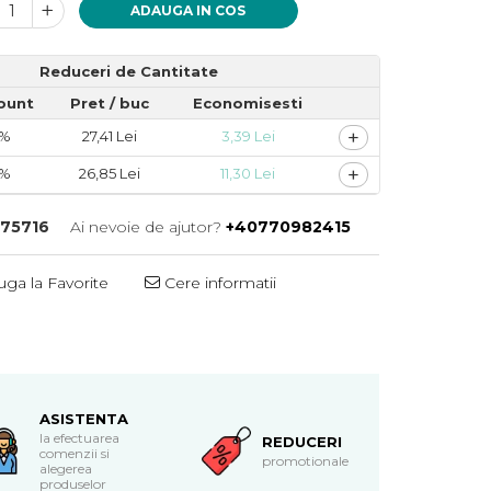
ADAUGA IN COS
Reduceri de Cantitate
ount
Pret
/ buc
Economisesti
+
3%
27,41 Lei
3,39 Lei
+
5%
26,85 Lei
11,30 Lei
75716
Ai nevoie de ajutor?
+40770982415
ga la Favorite
Cere informatii
ASISTENTA
la efectuarea
REDUCERI
comenzii si
promotionale
alegerea
produselor