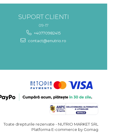
SUPORT CLIENTI
09-17
+40770982415
contact@enutrio.ro
Toate drepturile rezervate - NUTRIO MARKET SRL
Platforma E-commerce by Gomag