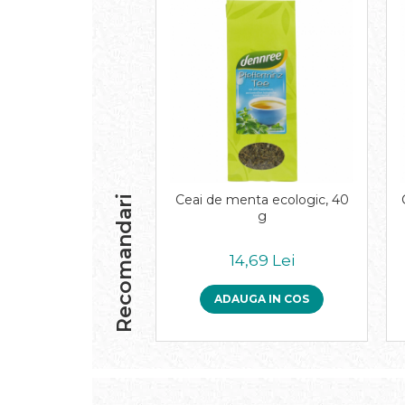
Inghetata bio si decoratiuni
Ingrediente bio pentru copt
Masline bio si antipasti
Antipasti bio
Masline bio
Pesto bio
Musli si terci
Fulgi din cereale bio
Musli bio
Ceai de menta ecologic, 40
Recomandari
Terci bio
g
Orez bio si leguminoase
14,69 Lei
Legume bio
Legume bio in conserva
ADAUGA IN COS
Orez bio
Paste si fidea
Paste bio din emmer
Paste bio din grau
Paste bio din spelta