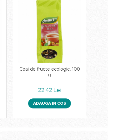
Ceai de fructe ecologic, 100
g
22,42 Lei
ADAUGA IN COS