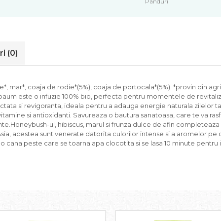
Panduri
ri
(0)
*, mar*, coaja de rodie*(5%), coaja de portocala*(5%). *provin din agr
aum este o infuzie 100% bio, perfecta pentru momentele de revitalizar
ata si revigoranta, ideala pentru a adauga energie naturala zilelor tale
 vitamine si antioxidanti. Savureaza o bautura sanatoasa, care te va rasfat
nte.Honeybush-ul, hibiscus, marul si frunza dulce de afin completeaza 
Asia, acestea sunt venerate datorita culorilor intense si a aromelor pe 
tr-o cana peste care se toarna apa clocotita si se lasa 10 minute pentru i