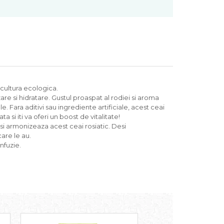
icultura ecologica.
e si hidratare. Gustul proaspat al rodiei si aroma
. Fara aditivi sau ingrediente artificiale, acest ceai
a si iti va oferi un boost de vitalitate!
si armonizeaza acest ceai rosiatic. Desi
care le au.
nfuzie.