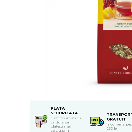
Uleiuri esentiale bio
Mixuri bio si blaturi
Paine bio
Ciocolata, cacao si cafea
Cacao bio
Cafea bio
Cafea bio din cereale
Ciocolata bio
Condimente si supe bio
Condimente bio
Maioneza bio
Mancare asiatica bio
Mustar bio
Sare si mixuri de sare
Supa bio
Dulceata si creme bio
PLATA
SECURIZATA
TRANSPOR
Compoturi bio
cumperi acum cu
GRATUIT
cardul si sa
Creme bio din nuci si alune
la comenzi pes
platesti mai
250 lei
tarziu prin
Gemuri si dulceata bio