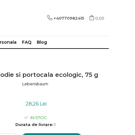
+40770982415
0,00
ersonala
FAQ
Blog
rodie si portocala ecologic, 75 g
Lebensbaum
28,26 Lei
IN STOC
Durata de livrare:
1