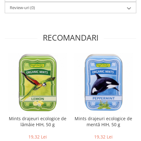
Paste si fidea
Review-uri
(0)
Paste bio din emmer
Paste bio din grau
Paste bio din spelta
RECOMANDARI
Paste bio fara gluten
Paste bio integrale
Paste bio pentru copii
Paste fainoase bio
Pateu, sosuri si conserve
Conserve de peste bio
Crenvursti si pateu din carne bio
Pateu bio si creme vegetale
Sosuri bio
Produse din tomate
Mints drajeuri ecologice de
Mints drajeuri ecologice de
Ketchup bio
lămâie HIH, 50 g
mentă HIH, 50 g
Sosuri bio din tomate
19,32 Lei
19,32 Lei
Sucuri si bauturi bio