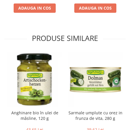
Lapte bio si bauturi vegetale
ADAUGA IN COS
ADAUGA IN COS
Sirop bio
Sucuri din fructe si legume bio
Superalimente
PRODUSE SIMILARE
Pudre proteice bio
Superalimente bio
Uleiuri, grasimi si otet
Grasimi bio
Otet bio
Ulei bio
Ulei de masline bio
Uleiuri esentiale alimentare bio
Uleiuri Oxyguard
Anghinare bio în ulei de
Sarmale umplute cu orez in
măsline, 120 g
frunza de vita, 280 g
43,65 Lei
39,62 Lei