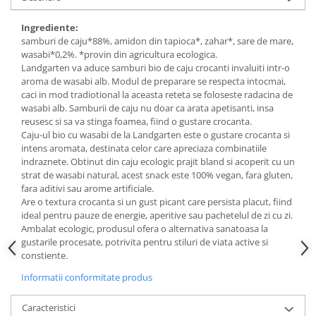
Budinca bio
Ingrediente:
Indulcitori bio
samburi de caju*88%, amidon din tapioca*, zahar*, sare de mare,
wasabi*0,2%. *provin din agricultura ecologica.
Inghetata bio si decoratiuni
Landgarten va aduce samburi bio de caju crocanti invaluiti intr-o
Ingrediente bio pentru copt
aroma de wasabi alb. Modul de preparare se respecta intocmai,
Masline bio si antipasti
caci in mod tradiotional la aceasta reteta se foloseste radacina de
wasabi alb. Samburii de caju nu doar ca arata apetisanti, insa
Antipasti bio
reusesc si sa va stinga foamea, fiind o gustare crocanta.
Masline bio
Caju-ul bio cu wasabi de la Landgarten este o gustare crocanta si
intens aromata, destinata celor care apreciaza combinatiile
Pesto bio
indraznete. Obtinut din caju ecologic prajit bland si acoperit cu un
Musli si terci
strat de wasabi natural, acest snack este 100% vegan, fara gluten,
fara aditivi sau arome artificiale.
Fulgi din cereale bio
Are o textura crocanta si un gust picant care persista placut, fiind
Musli bio
ideal pentru pauze de energie, aperitive sau pachetelul de zi cu zi.
Ambalat ecologic, produsul ofera o alternativa sanatoasa la
Terci bio
gustarile procesate, potrivita pentru stiluri de viata active si
Orez bio si leguminoase
constiente.
Legume bio
Informatii conformitate produs
Legume bio in conserva
Orez bio
Caracteristici