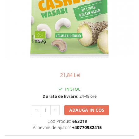
Uleiuri esentiale bio
Faina bio si gris
Mixuri bio si blaturi
Paine bio
Ciocolata, cacao si cafea
Cacao bio
Cafea bio
Cafea bio din cereale
Ciocolata bio
Condimente si supe bio
21,84 Lei
Condimente bio
Maioneza bio
IN STOC
Mancare asiatica bio
Durata de livrare:
24-48 ore
Mustar bio
ADAUGA IN COS
Sare si mixuri de sare
Supa bio
Cod Produs:
663219
Ai nevoie de ajutor?
+40770982415
Dulceata si creme bio
Compoturi bio