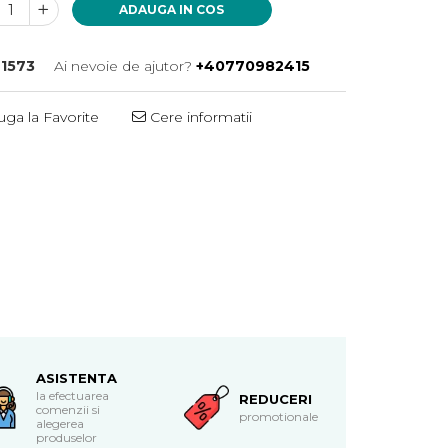
ADAUGA IN COS
1573
Ai nevoie de ajutor?
+40770982415
ga la Favorite
Cere informatii
ASISTENTA
la efectuarea
REDUCERI
comenzii si
promotionale
alegerea
produselor