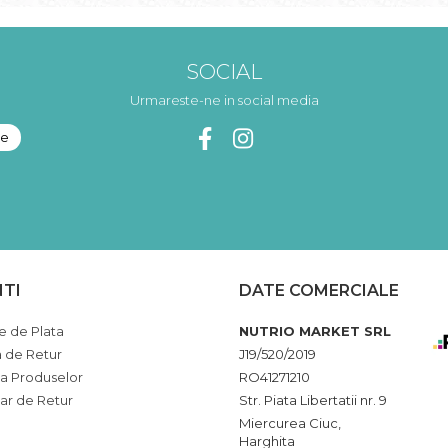
SOCIAL
Urmareste-ne in social media
NTI
DATE COMERCIALE
 de Plata
NUTRIO MARKET SRL
a de Retur
J19/520/2019
ia Produselor
RO41271210
ar de Retur
Str. Piata Libertatii nr. 9
Miercurea Ciuc,
Harghita