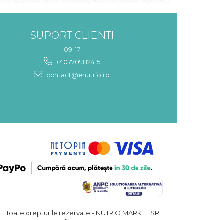
SUPORT CLIENTI
09-17
+40770982415
contact@enutrio.ro
Toate drepturile rezervate - NUTRIO MARKET SRL