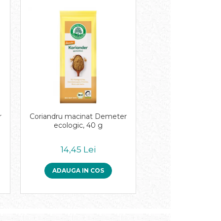
r
Coriandru macinat Demeter
ecologic, 40 g
14,45 Lei
ADAUGA IN COS