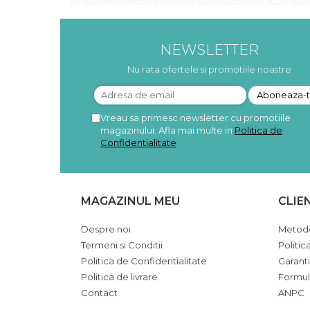
Pudre proteice bio
Superalimente bio
Uleiuri, grasimi si otet
NEWSLETTER
Grasimi bio
Nu rata ofertele si promotiile noastre
Otet bio
Ulei bio
Ulei de masline bio
Vreau sa primesc newsletter cu promotiile
Uleiuri esentiale alimentare bio
magazinului. Afla mai multe in
Politica de
Uleiuri Oxyguard
Confidentialitate
MAGAZINUL MEU
CLIE
Despre noi
Metode
Termeni si Conditii
Politic
Politica de Confidentialitate
Garant
Politica de livrare
Formul
Contact
ANPC