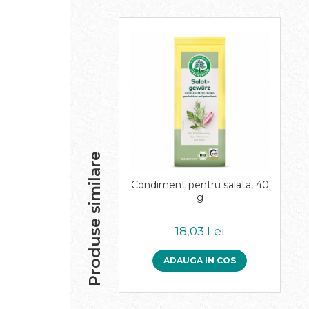
Paste bio fara gluten
Paste bio integrale
Paste bio pentru copii
Paste fainoase bio
Pateu, sosuri si conserve
Conserve de peste bio
Crenvursti si pateu din carne bio
Pateu bio si creme vegetale
Sosuri bio
Produse similare
Produse din tomate
Condiment pentru salata, 40
Ketchup bio
g
Sosuri bio din tomate
Sucuri si bauturi bio
18,03 Lei
Lapte bio si bauturi vegetale
Sirop bio
ADAUGA IN COS
Sucuri din fructe si legume bio
Superalimente