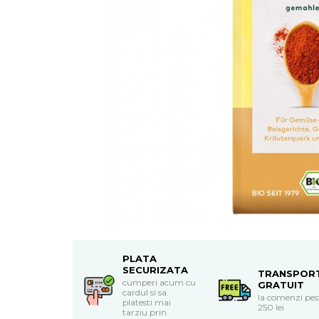
Uleiuri esentiale bio
Mixuri bio si blaturi
Paine bio
Ciocolata, cacao si cafea
Cacao bio
Cafea bio
Cafea bio din cereale
Ciocolata bio
Condimente si supe bio
Condimente bio
Maioneza bio
Mancare asiatica bio
Mustar bio
Sare si mixuri de sare
Supa bio
PLATA
Dulceata si creme bio
SECURIZATA
TRANSPOR
Compoturi bio
cumperi acum cu
GRATUIT
cardul si sa
la comenzi pes
Creme bio din nuci si alune
platesti mai
250 lei
tarziu prin
Gemuri si dulceata bio