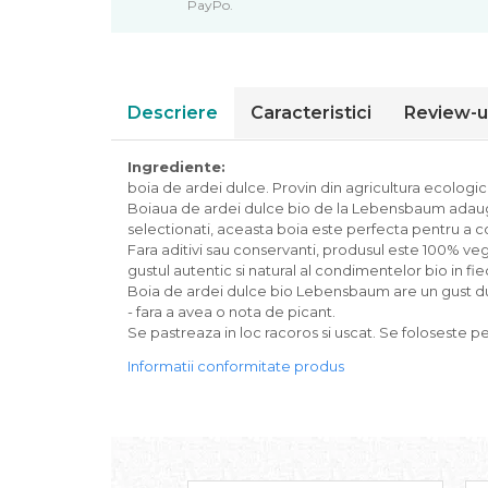
PayPo.
Piure bio din fructe
Dulciuri si batoane bio
Batoane bio cu fructe
Biscuiti si napolitane bio
Descriere
Caracteristici
Review-u
Bomboane bio
Dulciuri bio
Ingrediente:
Guma de mestecat bio
boia de ardei dulce. Provin din agricultura ecologic
Boiaua de ardei dulce bio de la Lebensbaum adauga p
Jeleuri bio
selectionati, aceasta boia este perfecta pentru a con
Sticksuri, chipsuri si covrigei
Fara aditivi sau conservanti, produsul este 100% v
Fructe, nuci, alune si seminte
gustul autentic si natural al condimentelor bio in fi
Boia de ardei dulce bio Lebensbaum are un gust dulc
Fructe bio uscate
- fara a avea o nota de picant.
Nuci si alune bio
Se pastreaza in loc racoros si uscat. Se foloseste 
Seminte bio din plante oleaginoase
Informatii conformitate produs
Seminte bio pentru germinat
Ingrediente patiserie bio
Budinca bio
Indulcitori bio