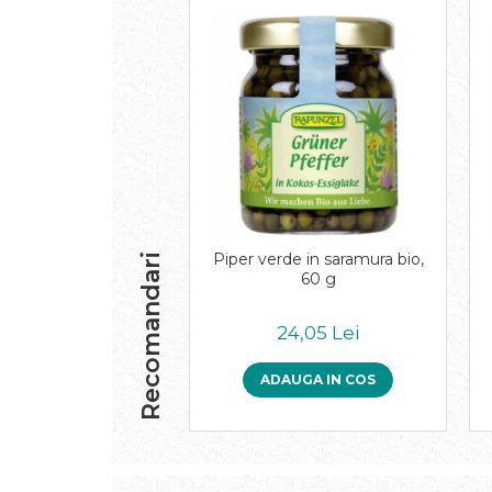
Inghetata bio si decoratiuni
Ingrediente bio pentru copt
Masline bio si antipasti
Antipasti bio
Masline bio
Pesto bio
Musli si terci
Fulgi din cereale bio
Musli bio
Terci bio
Piper verde in saramura bio,
Recomandari
60 g
Orez bio si leguminoase
Legume bio
24,05 Lei
Legume bio in conserva
Orez bio
ADAUGA IN COS
Paste si fidea
Paste bio din emmer
Paste bio din grau
Paste bio din spelta