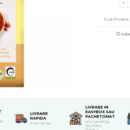
Cod Produs:
Adau
LIVRARE IN
T
EASYBOX SAU
LIVRARE
PACHETOMAT
RAPIDA
te
prin SameDay
in 24-48 ore
sau Posta
Panduri