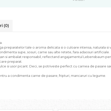
ri
(0)
a.
reparatelor tale o aroma delicata si o culoare intensa, naturala si v
dimenta supe, sosuri, carne sau alte retete, fara adaosuri artificiale.
egan si ambalat responsabil, reflectand angajamentul Lebensbaum pentr
ecare preparat.
e si usor picant. Deci, se potriveste perfect cu carnea de pasare sau
pentru a condimenta carne de pasare, fripturi, mancaruri cu legume.