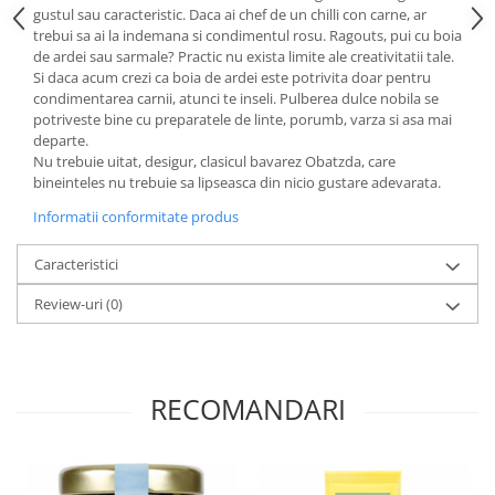
Paste si fidea
gustul sau caracteristic. Daca ai chef de un chilli con carne, ar
trebui sa ai la indemana si condimentul rosu. Ragouts, pui cu boia
Paste bio din emmer
de ardei sau sarmale? Practic nu exista limite ale creativitatii tale.
Paste bio din grau
Si daca acum crezi ca boia de ardei este potrivita doar pentru
condimentarea carnii, atunci te inseli. Pulberea dulce nobila se
Paste bio din spelta
potriveste bine cu preparatele de linte, porumb, varza si asa mai
Paste bio fara gluten
departe.
Nu trebuie uitat, desigur, clasicul bavarez Obatzda, care
Paste bio integrale
bineinteles nu trebuie sa lipseasca din nicio gustare adevarata.
Paste bio pentru copii
Informatii conformitate produs
Paste fainoase bio
Pateu, sosuri si conserve
Caracteristici
Conserve de peste bio
Review-uri
(0)
Crenvursti si pateu din carne bio
Pateu bio si creme vegetale
Sosuri bio
Produse din tomate
RECOMANDARI
Ketchup bio
Sosuri bio din tomate
Sucuri si bauturi bio