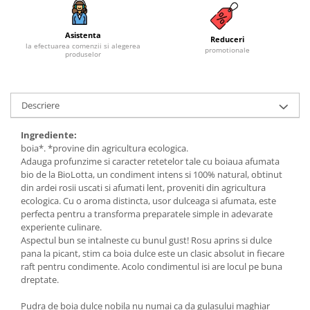
Budinca bio
Asistenta
Indulcitori bio
Reduceri
la efectuarea comenzii si alegerea
promotionale
produselor
Inghetata bio si decoratiuni
Ingrediente bio pentru copt
Masline bio si antipasti
Descriere
Antipasti bio
Masline bio
Ingrediente:
boia*. *provine din agricultura ecologica.
Pesto bio
Adauga profunzime si caracter retetelor tale cu boiaua afumata
Musli si terci
bio de la BioLotta, un condiment intens si 100% natural, obtinut
din ardei rosii uscati si afumati lent, proveniti din agricultura
Fulgi din cereale bio
ecologica. Cu o aroma distincta, usor dulceaga si afumata, este
Musli bio
perfecta pentru a transforma preparatele simple in adevarate
Terci bio
experiente culinare.
Aspectul bun se intalneste cu bunul gust! Rosu aprins si dulce
Orez bio si leguminoase
pana la picant, stim ca boia dulce este un clasic absolut in fiecare
Legume bio
raft pentru condimente. Acolo condimentul isi are locul pe buna
dreptate.
Legume bio in conserva
Orez bio
Pudra de boia dulce nobila nu numai ca da gulasului maghiar