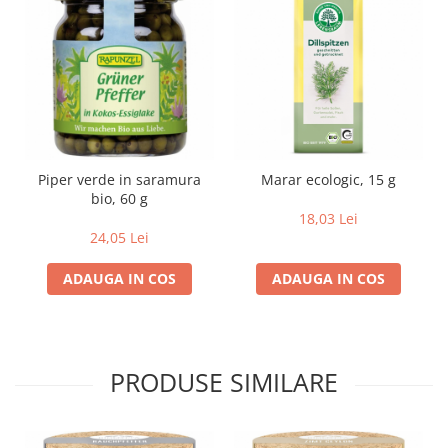
Lapte bio si bauturi vegetale
Sirop bio
Sucuri din fructe si legume bio
Superalimente
Pudre proteice bio
Superalimente bio
Piper verde in saramura
Marar ecologic, 15 g
Uleiuri, grasimi si otet
bio, 60 g
18,03 Lei
Grasimi bio
24,05 Lei
Otet bio
Ulei bio
ADAUGA IN COS
ADAUGA IN COS
Ulei de masline bio
Uleiuri esentiale alimentare bio
Uleiuri Oxyguard
PRODUSE SIMILARE