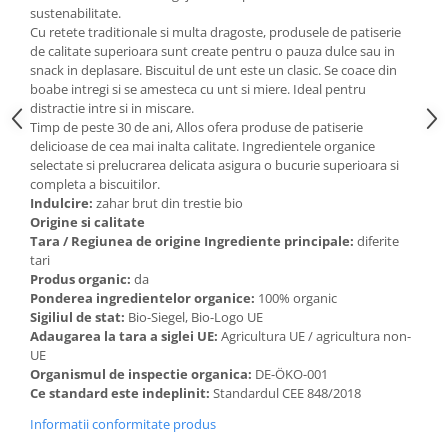
Paste si fidea
sustenabilitate.
Cu retete traditionale si multa dragoste, produsele de patiserie
Paste bio din emmer
de calitate superioara sunt create pentru o pauza dulce sau in
Paste bio din grau
snack in deplasare. Biscuitul de unt este un clasic. Se coace din
boabe intregi si se amesteca cu unt si miere. Ideal pentru
Paste bio din spelta
distractie intre si in miscare.
Paste bio fara gluten
Timp de peste 30 de ani, Allos ofera produse de patiserie
delicioase de cea mai inalta calitate. Ingredientele organice
Paste bio integrale
selectate si prelucrarea delicata asigura o bucurie superioara si
Paste bio pentru copii
completa a biscuitilor.
Paste fainoase bio
Indulcire:
zahar brut din trestie bio
Origine si calitate
Pateu, sosuri si conserve
Tara / Regiunea de origine Ingrediente principale:
diferite
Conserve de peste bio
tari
Produs organic:
da
Crenvursti si pateu din carne bio
Ponderea ingredientelor organice:
100% organic
Pateu bio si creme vegetale
Sigiliul de stat:
Bio-Siegel, Bio-Logo UE
Sosuri bio
Adaugarea la tara a siglei UE:
Agricultura UE / agricultura non-
UE
Produse din tomate
Organismul de inspectie organica:
DE-ÖKO-001
Ketchup bio
Ce standard este indeplinit:
Standardul CEE 848/2018
Sosuri bio din tomate
Informatii conformitate produs
Sucuri si bauturi bio