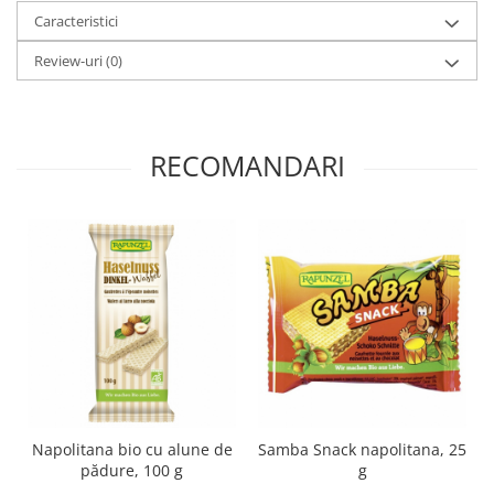
Caracteristici
Lapte bio si bauturi vegetale
Sirop bio
Review-uri
(0)
Sucuri din fructe si legume bio
Superalimente
Pudre proteice bio
RECOMANDARI
Superalimente bio
Uleiuri, grasimi si otet
Grasimi bio
Otet bio
Ulei bio
Ulei de masline bio
Uleiuri esentiale alimentare bio
Uleiuri Oxyguard
Napolitana bio cu alune de
Samba Snack napolitana, 25
pădure, 100 g
g