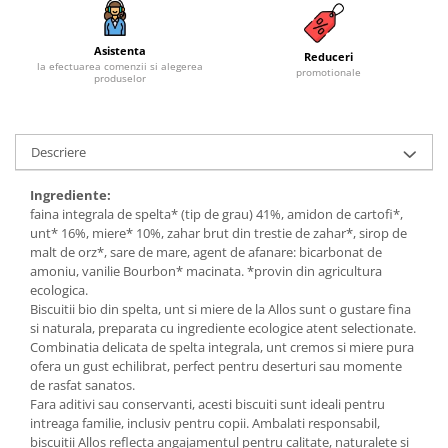
Budinca bio
Asistenta
Indulcitori bio
Reduceri
la efectuarea comenzii si alegerea
promotionale
produselor
Inghetata bio si decoratiuni
Ingrediente bio pentru copt
Masline bio si antipasti
Descriere
Antipasti bio
Masline bio
Ingrediente:
faina integrala de spelta* (tip de grau) 41%, amidon de cartofi*,
Pesto bio
unt* 16%, miere* 10%, zahar brut din trestie de zahar*, sirop de
Musli si terci
malt de orz*, sare de mare, agent de afanare: bicarbonat de
amoniu, vanilie Bourbon* macinata. *provin din agricultura
Fulgi din cereale bio
ecologica.
Musli bio
Biscuitii bio din spelta, unt si miere de la Allos sunt o gustare fina
Terci bio
si naturala, preparata cu ingrediente ecologice atent selectionate.
Combinatia delicata de spelta integrala, unt cremos si miere pura
Orez bio si leguminoase
ofera un gust echilibrat, perfect pentru deserturi sau momente
Legume bio
de rasfat sanatos.
Fara aditivi sau conservanti, acesti biscuiti sunt ideali pentru
Legume bio in conserva
intreaga familie, inclusiv pentru copii. Ambalati responsabil,
Orez bio
biscuitii Allos reflecta angajamentul pentru calitate, naturalete si