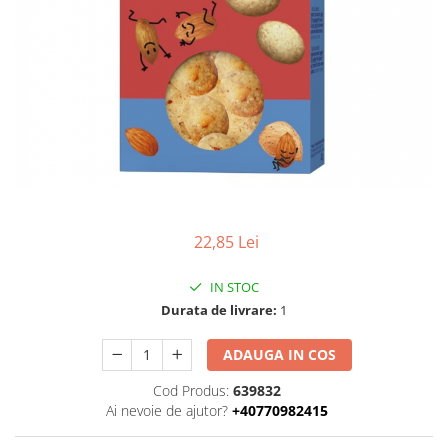
Uleiuri esentiale bio
Faina bio si gris
Mixuri bio si blaturi
Paine bio
Ciocolata, cacao si cafea
Cacao bio
Cafea bio
Cafea bio din cereale
Ciocolata bio
Condimente si supe bio
22,85 Lei
Condimente bio
Maioneza bio
IN STOC
Mancare asiatica bio
Durata de livrare:
1
Mustar bio
ADAUGA IN COS
Sare si mixuri de sare
Supa bio
Cod Produs:
639832
Ai nevoie de ajutor?
+40770982415
Dulceata si creme bio
Compoturi bio