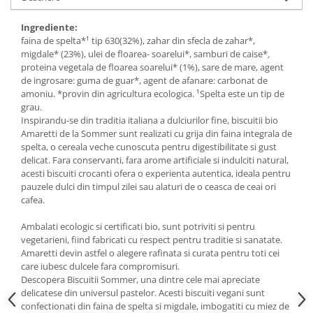
Budinca bio
Ingrediente:
Indulcitori bio
faina de spelta*¹ tip 630(32%), zahar din sfecla de zahar*,
migdale* (23%), ulei de floarea- soarelui*, samburi de caise*
,
Inghetata bio si decoratiuni
proteina vegetala de floarea soarelui* (1%), sare de mare, agent
Ingrediente bio pentru copt
de ingrosare: guma de guar*, agent de afanare: carbonat de
Masline bio si antipasti
amoniu. *provin din agricultura ecologica. ¹Spelta este un tip de
grau.
Antipasti bio
Inspirandu-se din traditia italiana a dulciurilor fine, biscuitii bio
Masline bio
Amaretti de la Sommer sunt realizati cu grija din faina integrala de
spelta, o cereala veche cunoscuta pentru digestibilitate si gust
Pesto bio
delicat. Fara conservanti, fara arome artificiale si indulciti natural,
Musli si terci
acesti biscuiti crocanti ofera o experienta autentica, ideala pentru
pauzele dulci din timpul zilei sau alaturi de o ceasca de ceai ori
Fulgi din cereale bio
cafea.
Musli bio
Ambalati ecologic si certificati bio, sunt potriviti si pentru
Terci bio
vegetarieni, fiind fabricati cu respect pentru traditie si sanatate.
Orez bio si leguminoase
Amaretti devin astfel o alegere rafinata si curata pentru toti cei
care iubesc dulcele fara compromisuri.
Legume bio
Descopera Biscuitii Sommer, una dintre cele mai apreciate
Legume bio in conserva
delicatese din universul pastelor. Acesti biscuiti vegani sunt
Orez bio
confectionati din faina de spelta si migdale, imbogatiti cu miez de