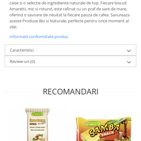
caise si o selectie de ingrediente naturale de top. Fiecare biscuit
Paste si fidea
Amaretti, mic si rotund, este rafinat cu un praf de sare de mare,
Paste bio din emmer
oferind o savoare de neuitat la fiecare pauza de cafea. Savureaza
aceste Produse Bio si Naturale, perfecte pentru orice moment al
Paste bio din grau
zilei.
Paste bio din spelta
Informatii conformitate produs
Paste bio fara gluten
Paste bio integrale
Caracteristici
Paste bio pentru copii
Review-uri
(0)
Paste fainoase bio
Pateu, sosuri si conserve
Conserve de peste bio
RECOMANDARI
Crenvursti si pateu din carne bio
Pateu bio si creme vegetale
Sosuri bio
Produse din tomate
Ketchup bio
Sosuri bio din tomate
Sucuri si bauturi bio