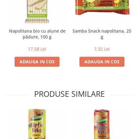
Lapte bio si bauturi vegetale
Sirop bio
Sucuri din fructe si legume bio
Napolitana bio cu alune de
Samba Snack napolitana, 25
Superalimente
pădure, 100 g
g
Pudre proteice bio
17,58 Lei
7,32 Lei
Superalimente bio
Uleiuri, grasimi si otet
ADAUGA IN COS
ADAUGA IN COS
Grasimi bio
Otet bio
Ulei bio
PRODUSE SIMILARE
Ulei de masline bio
Uleiuri esentiale alimentare bio
Uleiuri Oxyguard