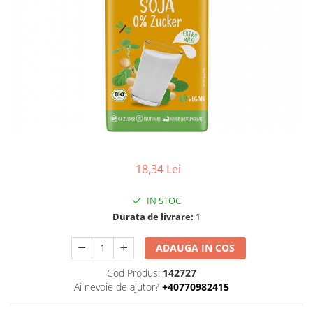
Uleiuri esentiale bio
Faina bio si gris
Mixuri bio si blaturi
Paine bio
Ciocolata, cacao si cafea
Cacao bio
Cafea bio
Cafea bio din cereale
Ciocolata bio
Condimente si supe bio
18,34 Lei
Condimente bio
Maioneza bio
IN STOC
Mancare asiatica bio
Durata de livrare:
1
Mustar bio
ADAUGA IN COS
Sare si mixuri de sare
Supa bio
Cod Produs:
142727
Ai nevoie de ajutor?
+40770982415
Dulceata si creme bio
Compoturi bio