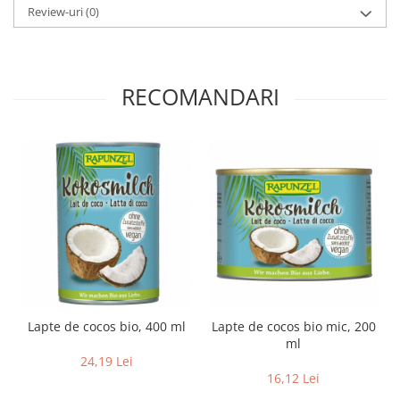
Review-uri
(0)
Lapte bio si bauturi vegetale
Sirop bio
Sucuri din fructe si legume bio
RECOMANDARI
Superalimente
Pudre proteice bio
Superalimente bio
Uleiuri, grasimi si otet
Grasimi bio
Otet bio
Ulei bio
Ulei de masline bio
Uleiuri esentiale alimentare bio
Uleiuri Oxyguard
Lapte de cocos bio, 400 ml
Lapte de cocos bio mic, 200
ml
24,19 Lei
16,12 Lei