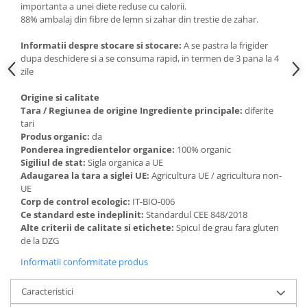
importanta a unei diete reduse cu calorii.
Paste si fidea
88% ambalaj din fibre de lemn si zahar din trestie de zahar.
Paste bio din emmer
Informatii despre stocare si stocare:
A se pastra la frigider
Paste bio din grau
dupa deschidere si a se consuma rapid, in termen de 3 pana la 4
Paste bio din spelta
zile
Paste bio fara gluten
Origine si calitate
Paste bio integrale
Tara / Regiunea de origine Ingrediente principale:
diferite
Paste bio pentru copii
tari
Produs organic:
da
Paste fainoase bio
Ponderea ingredientelor organice:
100% organic
Pateu, sosuri si conserve
Sigiliul de stat:
Sigla organica a UE
Adaugarea la tara a siglei UE:
Agricultura UE / agricultura non-
Conserve de peste bio
UE
Crenvursti si pateu din carne bio
Corp de control ecologic:
IT-BIO-006
Pateu bio si creme vegetale
Ce standard este indeplinit:
Standardul CEE 848/2018
Alte criterii de calitate si etichete:
Spicul de grau fara gluten
Sosuri bio
de la DZG
Produse din tomate
Informatii conformitate produs
Ketchup bio
Sosuri bio din tomate
Caracteristici
Sucuri si bauturi bio