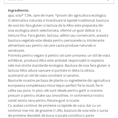
Budinca bio
Ingrediente:
Indulcitori bio
apa, soia* 7,5%, sare de mare. *provin din agricultura ecologica.
O alternativa naturala si hranitoare la laptele traditional, bautura
Inghetata bio si decoratiuni
de soia bio fara gluten si lactoza de la Allos este preparata din
Ingrediente bio pentru copt
soia ecologica atent selectionata, oferind un gust delicat si o
Masline bio si antipasti
textura fina. Fara gluten, lactoza, aditivi sau conservanti, aceasta
bautura vegetala este ideala pentru persoanele cu intolerante
Antipasti bio
alimentare sau pentru cei care cauta produse naturale si
Masline bio
sanatoase.
Potrivita pentru vegani si pentru cei care urmaresc un stil de viata
Pesto bio
echilibrat, produsul Allos este ambalat responsabil si respecta
Musli si terci
cele mai stricte standarde ecologice. Bautura de soia fara gluten si
lactoza Allos aduce savoare si puritate in dieta ta zilnica,
Fulgi din cereale bio
sustinand un stil de viata constient si sanatos.
Musli bio
Bauturile noastre pe baza de plante cu ingrediente din agricultura
europeana completeaza micul dejun perfect fie la musli, fie in
Terci bio
cafea sau pura. In plus, ele sunt ideale pentru gatit si coacere,
Orez bio si leguminoase
precum si pentru shake sau smoothies. In sortimentul nostru
variat exista ceva pentru fiecare gust si ocazie.
Legume bio
Cu acelasi continut de proteine ca laptele de vaca, dar cu un
Legume bio in conserva
continut mai mic de grasime (1,3%), bautura de soia este o sursa
Orez bio
de proteine deosebit de buna si poate constitui o parte