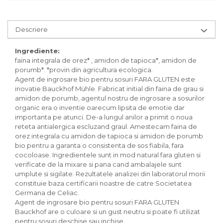
Inghetata bio si decoratiuni
Ingrediente bio pentru copt
Masline bio si antipasti
Descriere
Antipasti bio
Ingrediente:
Masline bio
faina integrala de orez* , amidon de tapioca*, amidon de
Pesto bio
porumb*. *provin din agricultura ecologica.
Musli si terci
Agent de ingrosare bio pentru sosuri FARA GLUTEN este
inovatie Bauckhof Mühle. Fabricat initial din faina de grau si
Fulgi din cereale bio
amidon de porumb, agentul nostru de ingrosare a sosurilor
Musli bio
organic era o inventie oarecum lipsita de emotie dar
Terci bio
importanta pe atunci. De-a lungul anilor a primit o noua
reteta antialergica escluzand graul. Amestecam faina de
Orez bio si leguminoase
orez integrala cu amidon de tapioca si amidon de porumb
Legume bio
bio pentru a garanta o consistenta de sos fiabila, fara
Legume bio in conserva
cocoloase. Ingredientele sunt in mod natural fara gluten si
verificate de la mixare si pana cand ambalajele sunt
Orez bio
umplute si sigilate. Rezultatele analizei din laboratorul morii
Paste si fidea
constituie baza certificarii noastre de catre Societatea
Germana de Celiac.
Paste bio din emmer
Agent de ingrosare bio pentru sosuri FARA GLUTEN
Paste bio din grau
Bauckhof are o culoare si un gust neutru si poate fi utilizat
Paste bio din spelta
pentru sosuri deschise sau inchise.