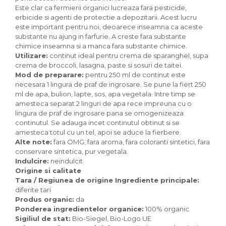
Paste bio fara gluten
Este clar ca fermierii organici lucreaza fara pesticide,
erbicide si agenti de protectie a depozitarii. Acest lucru
Paste bio integrale
este important pentru noi, deoarece inseamna ca aceste
Paste bio pentru copii
substante nu ajung in farfurie. A creste fara substante
Paste fainoase bio
chimice inseamna si a manca fara substante chimice.
Pateu, sosuri si conserve
Utilizare:
continut ideal pentru crema de sparanghel, supa
crema de broccoli, lasagna, paste si sosuri de taitei.
Conserve de peste bio
Mod de preparare:
pentru 250 ml de continut este
Crenvursti si pateu din carne bio
necesara 1 lingura de praf de ingrosare. Se pune la fiert 250
ml de apa, bulion, lapte, sos, apa vegetala. Intre timp se
Pateu bio si creme vegetale
amesteca separat 2 linguri de apa rece impreuna cu o
Sosuri bio
lingura de praf de ingrosare pana se omogenizeaza
Produse din tomate
continutul. Se adauga incet continutul obtinut si se
amesteca totul cu un tel, apoi se aduce la fierbere.
Ketchup bio
Alte note:
fara OMG, fara aroma, fara coloranti sintetici, fara
Sosuri bio din tomate
conservare sintetica, pur vegetala.
Sucuri si bauturi bio
Indulcire:
neindulcit
Origine si calitate
Lapte bio si bauturi vegetale
Tara / Regiunea de origine Ingrediente principale:
Sirop bio
diferite tari
Sucuri din fructe si legume bio
Produs organic:
da
Ponderea ingredientelor organice:
100% organic
Superalimente
Sigiliul de stat:
Bio-Siegel, Bio-Logo UE