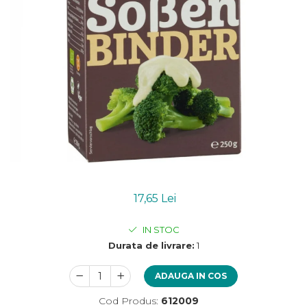
Uleiuri esentiale bio
Mixuri bio si blaturi
Paine bio
Ciocolata, cacao si cafea
Cacao bio
Cafea bio
Cafea bio din cereale
Ciocolata bio
Condimente si supe bio
Condimente bio
Maioneza bio
Mancare asiatica bio
17,65 Lei
Mustar bio
Sare si mixuri de sare
IN STOC
Supa bio
Durata de livrare:
1
Dulceata si creme bio
Compoturi bio
ADAUGA IN COS
Creme bio din nuci si alune
Cod Produs:
612009
Gemuri si dulceata bio