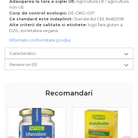
Pudre proteice bio
Adaugarea la tara a siglei UE:
Agricultura UE / agricultura
non-UE
Superalimente bio
Corp de control ecologic:
DE-ÖKO-007
Uleiuri, grasimi si otet
Ce standard este indeplinit:
Standardul CEE 848/2018
Alte criterii de calitate si etichete:
logo fara gluten a
Grasimi bio
DZG, societatea vegana
Otet bio
Ulei bio
Informatii conformitate produs
Ulei de masline bio
Caracteristici
Uleiuri esentiale alimentare bio
Uleiuri Oxyguard
Review-uri
(0)
Recomandari