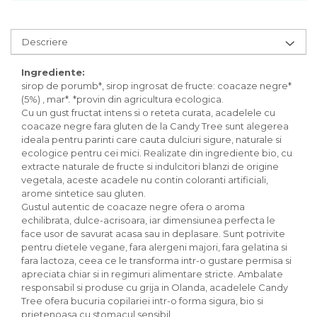
Inghetata bio si decoratiuni
Ingrediente bio pentru copt
Masline bio si antipasti
Descriere
Antipasti bio
Ingrediente:
Masline bio
sirop de porumb*, sirop ingrosat de fructe: coacaze negre*
Pesto bio
(5%) , mar*
.
*provin din agricultura ecologica.
Musli si terci
Cu un gust fructat intens si o reteta curata, acadelele cu
coacaze negre fara gluten de la Candy Tree sunt alegerea
Fulgi din cereale bio
ideala pentru parinti care cauta dulciuri sigure, naturale si
Musli bio
ecologice pentru cei mici. Realizate din ingrediente bio, cu
Terci bio
extracte naturale de fructe si indulcitori blanzi de origine
vegetala, aceste acadele nu contin coloranti artificiali,
Orez bio si leguminoase
arome sintetice sau gluten.
Legume bio
Gustul autentic de coacaze negre ofera o aroma
Legume bio in conserva
echilibrata, dulce-acrisoara, iar dimensiunea perfecta le
face usor de savurat acasa sau in deplasare. Sunt potrivite
Orez bio
pentru dietele vegane, fara alergeni majori, fara gelatina si
Paste si fidea
fara lactoza, ceea ce le transforma intr-o gustare permisa si
apreciata chiar si in regimuri alimentare stricte. Ambalate
Paste bio din emmer
responsabil si produse cu grija in Olanda, acadelele Candy
Paste bio din grau
Tree ofera bucuria copilariei intr-o forma sigura, bio si
Paste bio din spelta
prietenoasa cu stomacul sensibil.