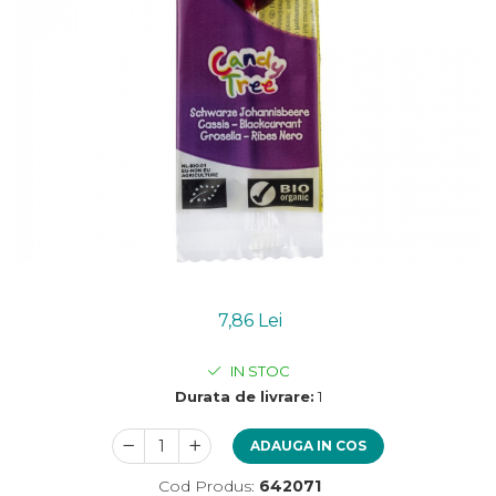
Uleiuri esentiale bio
Mixuri bio si blaturi
Paine bio
Ciocolata, cacao si cafea
Cacao bio
Cafea bio
Cafea bio din cereale
Ciocolata bio
Condimente si supe bio
Condimente bio
Maioneza bio
Mancare asiatica bio
7,86 Lei
Mustar bio
Sare si mixuri de sare
IN STOC
Supa bio
Durata de livrare:
1
Dulceata si creme bio
Compoturi bio
ADAUGA IN COS
Creme bio din nuci si alune
Cod Produs:
642071
Gemuri si dulceata bio