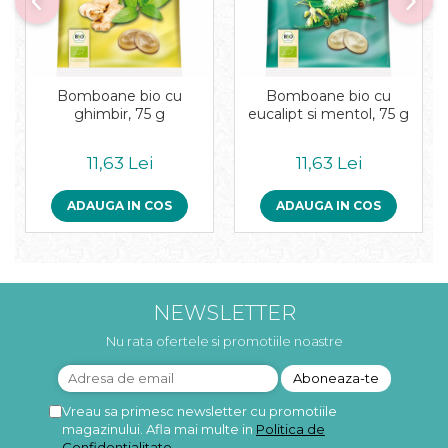
Bomboane bio cu
Bomboane bio cu
ghimbir, 75 g
eucalipt si mentol, 75 g
11,63 Lei
11,63 Lei
ADAUGA IN COS
ADAUGA IN COS
NEWSLETTER
Nu rata ofertele si promotiile noastre
Vreau sa primesc newsletter cu promotiile
magazinului. Afla mai multe in
Politica de
Confidentialitate