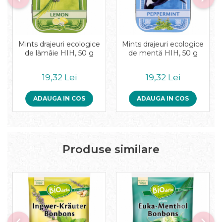
Pudre proteice bio
Superalimente bio
Uleiuri, grasimi si otet
Grasimi bio
Mints drajeuri ecologice
Mints drajeuri ecologice
Otet bio
de lămâie HIH, 50 g
de mentă HIH, 50 g
Ulei bio
Ulei de masline bio
19,32 Lei
19,32 Lei
Uleiuri esentiale alimentare bio
ADAUGA IN COS
ADAUGA IN COS
Uleiuri Oxyguard
Produse similare