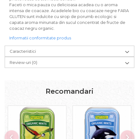
Paste bio fara gluten
Faceti o mica pauza cu delicioasa acadea cu o aroma
intensa de coacaze. Acadelele bio cu coacaze negre FARA
Paste bio integrale
GLUTEN sunt indulcite cu sirop de porumb ecologic si
Paste bio pentru copii
capata aroma minunata din sucul concentrat de fructe de
Paste fainoase bio
coacaz negru organic.
Pateu, sosuri si conserve
Informatii conformitate produs
Conserve de peste bio
Crenvursti si pateu din carne bio
Caracteristici
Pateu bio si creme vegetale
Review-uri
(0)
Sosuri bio
Produse din tomate
Ketchup bio
Recomandari
Sosuri bio din tomate
Sucuri si bauturi bio
Lapte bio si bauturi vegetale
Sirop bio
Sucuri din fructe si legume bio
Superalimente